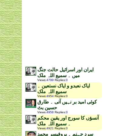
ایران اور اسرائیل حالت جنگ
میں ۔ سمیع اللہ ملک
Views
:
4799
Replies
:
0
ایاک نعبدو و ایاک نستعین ۔
سمیع اللہ ملک
Views
:
4954
Replies
:
0
کوئی امید بر نہیں آتی ۔ طارق
حسین بٹ
Views
:
4958
Replies
:
0
آنسؤں کا سورج اور یقین محکم
۔ سمیع اللہ ملک
Views
:
4921
Replies
:
0
سرد جہنم ۔ پروفیسر محمد