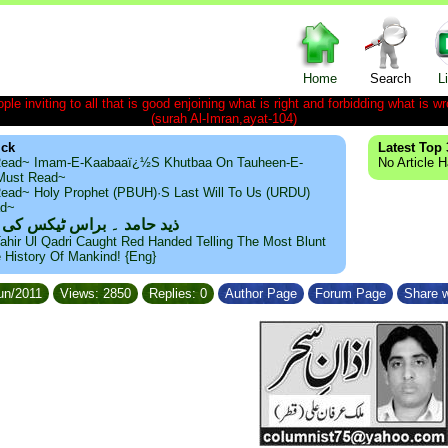
Home
Search
L
le inviting to all that is good enjoining what is right and forbidding what is wr
(surah Al-Imran,ayat-104)
ick
Latest Top 
ead~ Imam-E-Kaabaaï¿½s Khutbaa On Tauheen-E-
No Article 
~Must Read~
ead~ Holy Prophet (PBUH)·s Last Will To Us (URDU)
ad~
ذید حامد ۔ براس ٹیکس کی
ahir Ul Qadri Caught Red Handed Telling The Most Blunt
e History Of Mankind! {Eng}
Jun/2011
Views: 2850
Replies: 0
Author Page
Forum Page
Share w