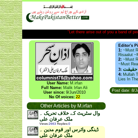
"Let there arise out of you a band of peop
Editor's P
1:
~Must R
Risaalut 
2:
~Must R
~Must Re
 حقیقت
3:
4:
Mullah T
Lies In Th
User Name:
M.irfan
Full Name:
Malik Irfan Ali
Post date: 8/
User since:
9/Jun/2010
No Of voices:
22
Other Articles by M.irfan
وال سٹریٹ کے خلاف تحریک ۔
ملک عرفان علی
Views
:
2663
Replies
:
0
ڈینگی وائرس اور قوم مدین ۔
ملک عرفان علی