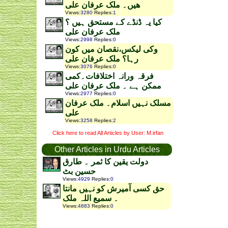
ھیں۔ ملک عرفان علی
Views
:
3280
Replies
:
1
کیا یہ ڈنڈے کے مستحق ہیں ؟
ملک عرفان علی
Views
:
2998
Replies
:
0
وکی لیکس،نقصان میں کون
رہا؟ ملک عرفان علی
Views
:
3076
Replies
:
0
فرقہ ورانہ اختلافات۔کمی
ممکن ہے ۔ ملک عرفان علی
Views
:
2977
Replies
:
0
مسلک نہیں اسلام۔ ملک عرفان
علی
Views
:
3258
Replies
:
2
Click here to read All Articles by User: M.irfan
Other Articles in Urdu Articles
دولت یقین کا ثمر ۔ طارق
حسین بٹ
Views
:
4929
Replies
:
0
حق کسی آمیرش کو نہیں مانتا
۔ سمیع اللہ ملک
Views
:
4883
Replies
:
0