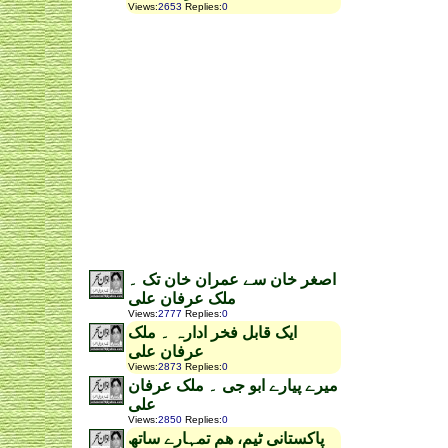
Views
:
2653
Replies
:
0
اصغر خان سے عمران خان تک ۔
ملک عرفان علی
Views
:
2777
Replies
:
0
ایک قابل فخر ادارہ ۔ ملک
عرفان علی
Views
:
2873
Replies
:
0
میرے پیارے ابو جی ۔ ملک عرفان
علی
Views
:
2850
Replies
:
0
پاکستانی ٹیم، ھم تمہارے ساتھ