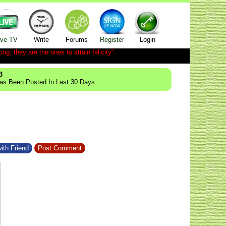
ive TV
Write
Forums
Register
Login
ong; they are the ones to attain felicity".
3
Has Been Posted In Last 30 Days
ith Friend
Post Comment