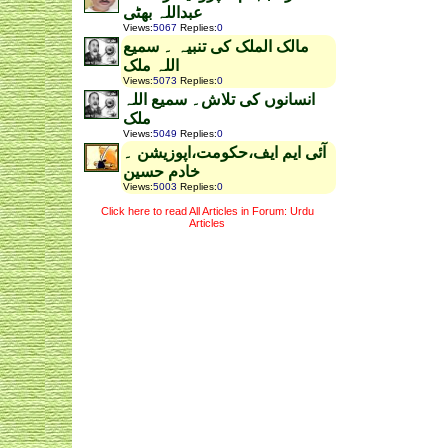
عبداللہ بھٹی
Views
:
5067
Replies
:
0
مالک الملک کی تنبیہ ۔ سمیع
اللہ ملک
Views
:
5073
Replies
:
0
انسانوں کی تلاش۔ سمیع اللہ
ملک
Views
:
5049
Replies
:
0
آئی ایم ایف،حکومت،اپوزیشن ۔
خادم حسین
Views
:
5003
Replies
:
0
Click here to read All Articles in Forum: Urdu
Articles