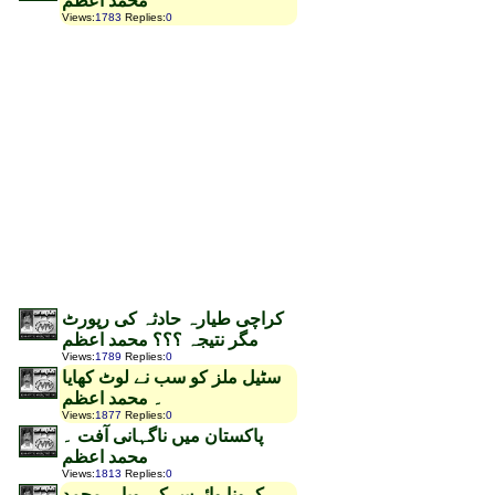
محمد اعظم
Views
:
1783
Replies
:
0
کراچی طیارہ حادثہ کی رپورٹ
مگر نتیجہ ؟؟؟ محمد اعظم
Views
:
1789
Replies
:
0
سٹیل ملز کو سب نے لوٹ کھایا
۔ محمد اعظم
Views
:
1877
Replies
:
0
پاکستان میں ناگہانی آفت ۔
محمد اعظم
Views
:
1813
Replies
:
0
کرونا وائرس کی وبا ۔ محمد