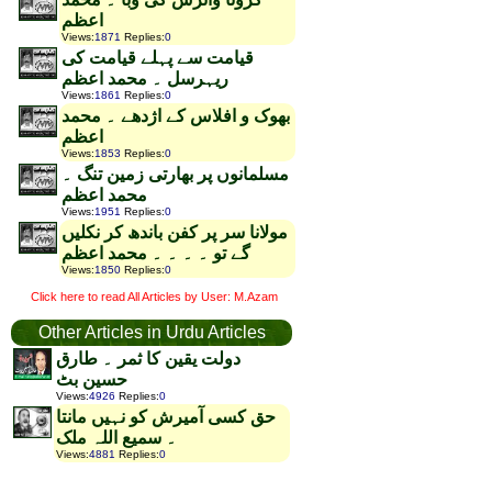
اعظم
Views
:
1871
Replies
:
0
قیامت سے پہلے قیامت کی
ریہرسل ۔ محمد اعظم
Views
:
1861
Replies
:
0
بھوک و افلاس کے اژدھے ۔ محمد
اعظم
Views
:
1853
Replies
:
0
مسلمانوں پر بھارتی زمین تنگ ۔
محمد اعظم
Views
:
1951
Replies
:
0
مولانا سر پر کفن باندھ کر نکلیں
گے تو ۔ ۔ ۔ ۔ محمد اعظم
Views
:
1850
Replies
:
0
Click here to read All Articles by User: M.Azam
Other Articles in Urdu Articles
دولت یقین کا ثمر ۔ طارق
حسین بٹ
Views
:
4926
Replies
:
0
حق کسی آمیرش کو نہیں مانتا
۔ سمیع اللہ ملک
Views
:
4881
Replies
:
0