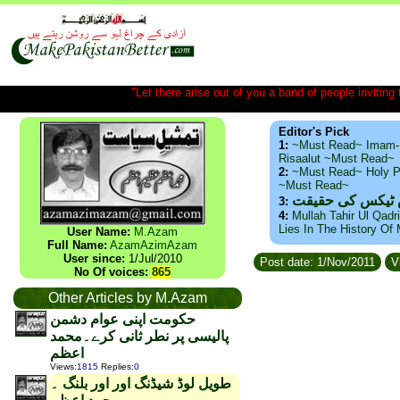
"Let there arise out of you a band of people inviting t
Editor's Pick
1:
~Must Read~ Imam-
Risaalut ~Must Read~
2:
~Must Read~ Holy P
~Must Read~
س ٹیکس کی حقیقت
3:
4:
Mullah Tahir Ul Qadr
Lies In The History Of
User Name:
M.Azam
Full Name:
AzamAzimAzam
User since:
1/Jul/2010
Post date: 1/Nov/2011
V
No Of voices:
865
Other Articles by M.Azam
حکومت اپنی عوام دشمن
پالیسی پر نطر ثانی کرے۔محمد
اعظم
Views
:
1815
Replies
:
0
طویل لوڈ شیڈنگ اور اور بلنگ ۔