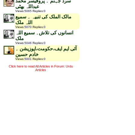
سرد جہنم ۔ پروفیسر محمد
عبداللہ بھٹی
Views
:
5065
Replies
:
0
مالک الملک کی تنبیہ ۔ سمیع
اللہ ملک
Views
:
5070
Replies
:
0
انسانوں کی تلاش۔ سمیع اللہ
ملک
Views
:
5046
Replies
:
0
آئی ایم ایف،حکومت،اپوزیشن ۔
خادم حسین
Views
:
5001
Replies
:
0
Click here to read All Articles in Forum: Urdu
Articles