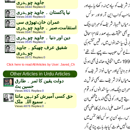
جاوید چوہدری
Views
:
3444
Replies
:
0
نیا پاکستان ۔ جاوید چوہدری
Views
:
3446
Replies
:
0
عمران خان،تھوڑی سی
استقامت،صبر ۔ جاوید چوہدری
Views
:
3347
Replies
:
0
دین اور دنیا ۔ جاوید چوہدری
Views
:
3535
Replies
:
0
شفیق عرف چھیکو ۔ جاوید
چوہدری
Views
:
3571
Replies
:
0
Click here to read All Articles by User: Javed_Ch
Other Articles in Urdu Articles
دولت یقین کا ثمر ۔ طارق
حسین بٹ
Views
:
4921
Replies
:
0
حق کسی آمیرش کو نہیں مانتا
۔ سمیع اللہ ملک
Views
:
4876
Replies
:
0