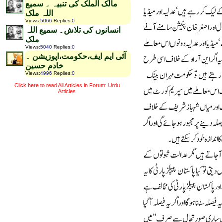
مالک الملک کی تنبیہ ۔ سمیع
اللہ ملک
Views
:
5066
Replies
:
0
انسانوں کی تلاش۔ سمیع اللہ
ملک
Views
:
5040
Replies
:
0
آئی ایم ایف،حکومت،اپوزیشن ۔
خادم حسین
Views
:
4996
Replies
:
0
Click here to read All Articles in Forum: Urdu
Articles