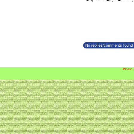
No replies/comments found f
Please 