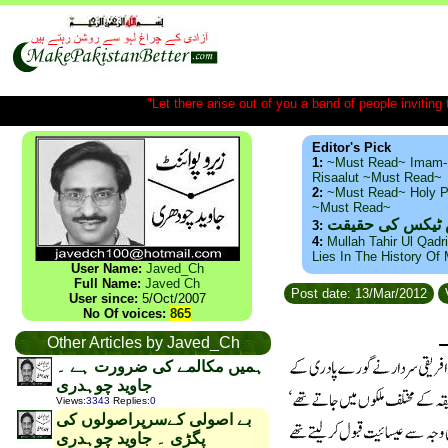
"Let there arise out of you a band of people inviting t
Editor's Pick
1:
~Must Read~ Imam-
Risaalut ~Must Read~
2:
~Must Read~ Holy P
~Must Read~
س ٹیکس کی حقیقت
3:
4:
Mullah Tahir Ul Qadr
Lies In The History Of
User Name:
Javed_Ch
Full Name:
Javed Ch
Post date: 13/Mar/2012
User since:
5/Oct/2007
No Of voices:
865
Other Articles by Javed_Ch
ہمیں مکالمے کی ضرورت ہے ۔
جاوید چوہدری
Views
:
3343
Replies
:
0
بے اصولی کےسرپراصولوں کی
پگڑی ۔ جاوید چوہدری