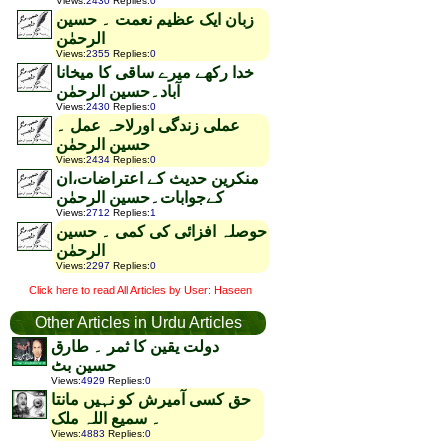
Views
:
2430
Replies
:
0
زبان ایک عظیم نعمت ۔ حسین
الرحمٰن
Views
:
2355
Replies
:
0
خدا رکھے میرے ساقی کا میخانا
آباد۔حسین الرحمٰن
Views
:
2430
Replies
:
0
عملی زندگی اورلاحہ عمل ۔
حسین الرحمٰن
Views
:
2434
Replies
:
0
منکرین حدیث کے اعتراضات،ان
کےجوابات۔حسین الرحمٰن
Views
:
2712
Replies
:
1
حوصلہ افزائی کی کمی ۔ حسین
الرحمٰن
Views
:
2297
Replies
:
0
Click here to read All Articles by User: Haseen
Other Articles in Urdu Articles
دولت یقین کا ثمر ۔ طارق
حسین بٹ
Views
:
4929
Replies
:
0
حق کسی آمیرش کو نہیں مانتا
۔ سمیع اللہ ملک
Views
:
4883
Replies
:
0