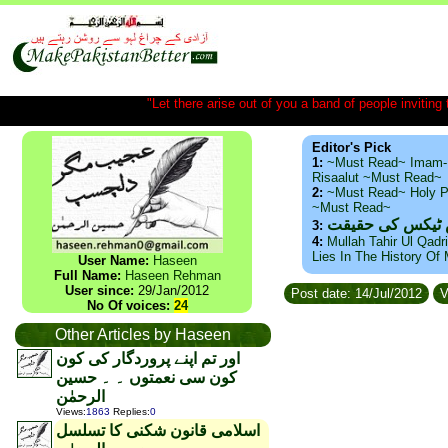
"Let there arise out of you a band of people inviting t
Editor's Pick
1:
~Must Read~ Imam-
Risaalut ~Must Read~
2:
~Must Read~ Holy P
~Must Read~
س ٹیکس کی حقیقت
3:
4:
Mullah Tahir Ul Qadr
Lies In The History Of
User Name:
Haseen
Full Name:
Haseen Rehman
User since:
29/Jan/2012
Post date: 14/Jul/2012
V
No Of voices:
24
Other Articles by Haseen
اور تم اپنے پروردگار کی کون
کون سی نعمتوں ۔ ۔ حسین
الرحمٰن
Views
:
1863
Replies
:
0
اسلامی قانون شکنی کا تسلسل