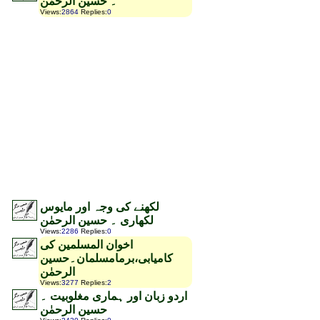
۔ حسین الرحمٰن
Views
:
2864
Replies
:
0
لکھنے کی وجہ اور مایوس
لکھاری ۔ حسین الرحمٰن
Views
:
2286
Replies
:
0
اخوان المسلمین کی
کامیابی،برمامسلمان۔حسین
الرحمٰن
Views
:
3277
Replies
:
2
اردو زبان اور ہماری مغلوبیت ۔
حسین الرحمٰن