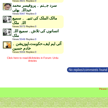
Views
:
4921
Replies
:
0
سرد جہنم ۔ پروفیسر محمد
عبداللہ بھٹی
Views
:
5067
Replies
:
0
مالک الملک کی تنبیہ ۔ سمیع
اللہ ملک
Views
:
5073
Replies
:
0
انسانوں کی تلاش۔ سمیع اللہ
ملک
Views
:
5049
Replies
:
0
آئی ایم ایف،حکومت،اپوزیشن ۔
خادم حسین
Views
:
5004
Replies
:
0
Click here to read All Articles in Forum: Urdu
Articles
No replies/comments found f
Please 