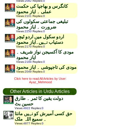
Views
:
2082
Replies
:
0
کانگرس و بھاجپا کی حکمت
عملی ۔ ایاز محمود
Views
:
2101
Replies
:
0
تبلیغی جماعتی سکولوں کی
ضرورت ۔ ایاز محمود
Views
:
2250
Replies
:
0
اردو سکول میں اردو ٹیچر
دستیاب نہیں۔ایاز محمود
Views
:
2170
Replies
:
0
مودی کا آکسیجن نواز شریف ۔
ایاز محمود
Views
:
2184
Replies
:
0
مودی کی تاجپوشی ۔ ایاز محمود
Views
:
2049
Replies
:
0
Click here to read All Articles by User:
Ayaz_Mehmood
Other Articles in Urdu Articles
دولت یقین کا ثمر ۔ طارق
حسین بٹ
Views
:
4922
Replies
:
0
حق کسی آمیرش کو نہیں مانتا
۔ سمیع اللہ ملک
Views
:
4877
Replies
:
0