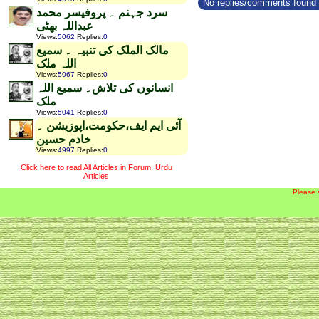
No replies/comments found f
سرد جہنم ۔ پروفیسر محمد
عبداللہ بھٹی
Views
:
5062
Replies
:
0
مالک الملک کی تنبیہ ۔ سمیع
اللہ ملک
Views
:
5067
Replies
:
0
انسانوں کی تلاش۔ سمیع اللہ
ملک
Views
:
5041
Replies
:
0
آئی ایم ایف،حکومت،اپوزیشن ۔
خادم حسین
Views
:
4997
Replies
:
0
Click here to read All Articles in Forum: Urdu
Articles
Please 