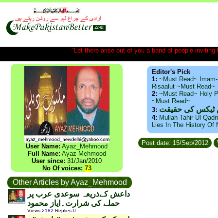
"Let there arise out of you a band of people inviting t
Editor's Pick
1:
~Must Read~ Imam-
Risaalut ~Must Read~
2:
~Must Read~ Holy P
~Must Read~
س ٹیکس کی حقیقت
3:
4:
Mullah Tahir Ul Qadr
Lies In The History Of
Post date: 15/Sep/2012
User Name:
Ayaz_Mehmood
Full Name:
Ayaz Mehmood
User since:
31/Jan/2010
No Of voices:
73
Other Articles by Ayaz_Mehmood
داعش کےذریعہ سوعدی عرب پر
حملے کی شرارت۔ایاز محمود
Views
:
2182
Replies
:
0