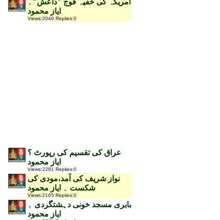
امریکہ کی خفیہ فوج "داعش"۔
ایاز محمود
Views
:
2049
Replies
:
0
عراق کی تقسیم کی رپورٹ ؟
ایاز محمود
Views
:
2291
Replies
:
0
نواز شریف کی آمد،مودی کی
شکست ۔ ایاز محمود
Views
:
2165
Replies
:
0
بابری مسجد خونی دہشتگردی ۔
ایاز محمود