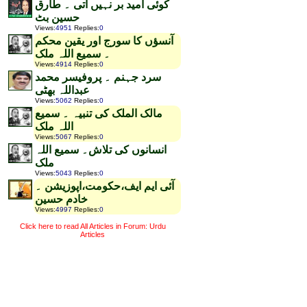
کوئی امید بر نہیں آتی ۔ طارق
حسین بٹ
Views
:
4951
Replies
:
0
آنسؤں کا سورج اور یقین محکم
۔ سمیع اللہ ملک
Views
:
4914
Replies
:
0
سرد جہنم ۔ پروفیسر محمد
عبداللہ بھٹی
Views
:
5062
Replies
:
0
مالک الملک کی تنبیہ ۔ سمیع
اللہ ملک
Views
:
5067
Replies
:
0
انسانوں کی تلاش۔ سمیع اللہ
ملک
Views
:
5043
Replies
:
0
آئی ایم ایف،حکومت،اپوزیشن ۔
خادم حسین
Views
:
4997
Replies
:
0
Click here to read All Articles in Forum: Urdu
Articles