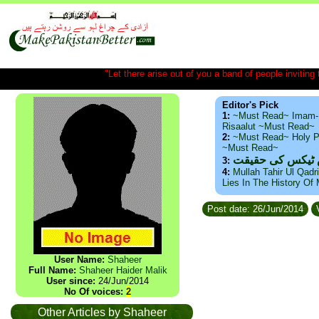
"Let there arise out of you a band of people inviting t
Editor's Pick
1:
~Must Read~ Imam-
Risaalut ~Must Read~
2:
~Must Read~ Holy P
~Must Read~
س ٹیکس کی حقیقت
3:
4:
Mullah Tahir Ul Qadr
Lies In The History Of
Post date: 26/Jun/2014
V
User Name:
Shaheer
Full Name:
Shaheer Haider Malik
User since:
24/Jun/2014
No Of voices:
2
Other Articles by Shaheer