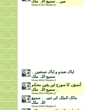
میں ۔ سمیع اللہ ملک
Views
:
4792
Replies
:
0
ایاک نعبدو و ایاک نستعین ۔
سمیع اللہ ملک
Views
:
4946
Replies
:
0
آنسؤں کا سورج اور یقین محکم
۔ سمیع اللہ ملک
Views
:
4912
Replies
:
0
مالک الملک کی تنبیہ ۔ سمیع
اللہ ملک
Views
:
5066
Replies
:
0