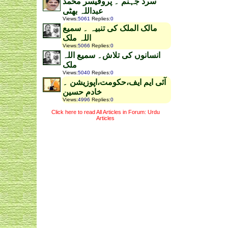
سرد جہنم ۔ پروفیسر محمد
عبداللہ بھٹی
Views
:
5061
Replies
:
0
مالک الملک کی تنبیہ ۔ سمیع
اللہ ملک
Views
:
5066
Replies
:
0
انسانوں کی تلاش۔ سمیع اللہ
ملک
Views
:
5040
Replies
:
0
آئی ایم ایف،حکومت،اپوزیشن ۔
خادم حسین
Views
:
4996
Replies
:
0
Click here to read All Articles in Forum: Urdu
Articles