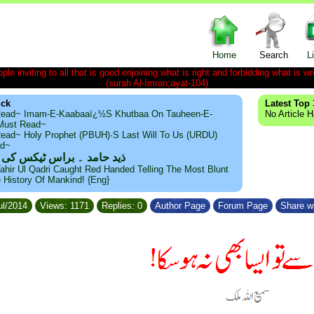
Home
Search
L
le inviting to all that is good enjoining what is right and forbidding what is wr
(surah Al-Imran,ayat-104)
ick
Latest Top 
ead~ Imam-E-Kaabaaï¿½s Khutbaa On Tauheen-E-
No Article 
~Must Read~
ead~ Holy Prophet (PBUH)·s Last Will To Us (URDU)
ad~
ذید حامد ۔ براس ٹیکس کی
ahir Ul Qadri Caught Red Handed Telling The Most Blunt
e History Of Mankind! {Eng}
ul/2014
Views: 1171
Replies: 0
Author Page
Forum Page
Share wi