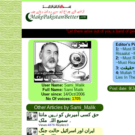
"Let there arise out of you a band of peop
Editor's P
1:
~Must R
Risaalut 
2:
~Must R
~Must Re
 حقیقت
3:
4:
Mullah T
Lies In Th
User Name:
Sami_Malik
Post date: 9/J
Full Name:
Sami Malik
User since:
14/Oct/2006
No Of voices:
1705
Other Articles by Sami_Malik
حق کسی آمیرش کو نہیں مانتا
۔ سمیع اللہ ملک
Views
:
4876
Replies
:
0
ایران اور اسرائیل حالت جنگ