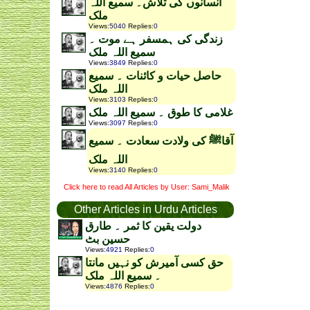
انسانوں کی تلاش۔ سمیع اللہ
ملک
Views
:
5040
Replies
:
0
زندگی کی ہمسفر ہے موت ۔
سمیع اللہ ملک
Views
:
3849
Replies
:
0
حاصل حیات و کائنات ۔ سمیع
اللہ ملک
Views
:
3103
Replies
:
0
غلامی کا طوق ۔ سمیع اللہ ملک
Views
:
3097
Replies
:
0
آقاﷺ کی ولادت سعادت ۔ سمیع
اللہ ملک
Views
:
3140
Replies
:
0
Click here to read All Articles by User: Sami_Malik
Other Articles in Urdu Articles
دولت یقین کا ثمر ۔ طارق
حسین بٹ
Views
:
4921
Replies
:
0
حق کسی آمیرش کو نہیں مانتا
۔ سمیع اللہ ملک
Views
:
4876
Replies
:
0