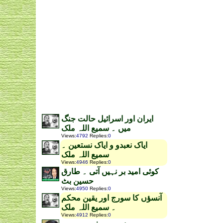
ایران اور اسرائیل حالت جنگ
میں ۔ سمیع اللہ ملک
Views
:
4792
Replies
:
0
ایاک نعبدو و ایاک نستعین ۔
سمیع اللہ ملک
Views
:
4946
Replies
:
0
کوئی امید بر نہیں آتی ۔ طارق
حسین بٹ
Views
:
4950
Replies
:
0
آنسؤں کا سورج اور یقین محکم
۔ سمیع اللہ ملک
Views
:
4912
Replies
:
0