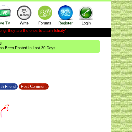
ive TV
Write
Forums
Register
Login
ong; they are the ones to attain felicity".
3
Has Been Posted In Last 30 Days
th Friend
Post Comment