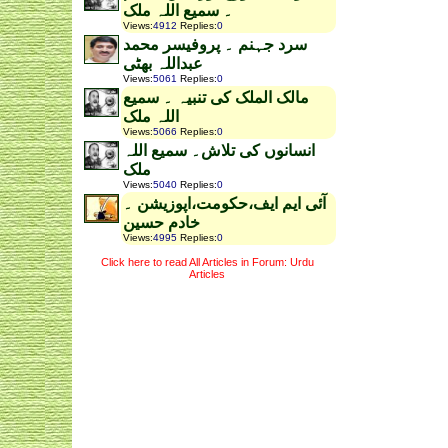
۔ سمیع اللہ ملک
Views
:
4912
Replies
:
0
سرد جہنم ۔ پروفیسر محمد
عبداللہ بھٹی
Views
:
5061
Replies
:
0
مالک الملک کی تنبیہ ۔ سمیع
اللہ ملک
Views
:
5066
Replies
:
0
انسانوں کی تلاش۔ سمیع اللہ
ملک
Views
:
5040
Replies
:
0
آئی ایم ایف،حکومت،اپوزیشن ۔
خادم حسین
Views
:
4995
Replies
:
0
Click here to read All Articles in Forum: Urdu
Articles