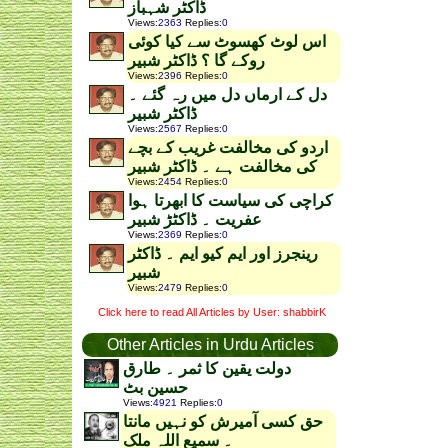
ڈاکٹر شہباز
Views
:
2363
Replies
:
0
اس لوٹ کھسوٹ سے کیا کوئی
روکے گا ؟ ڈاکٹر شبیر
Views
:
2396
Replies
:
0
دل کے ارماں دل میں رہ گئے ۔
ڈاکٹر شبیر
Views
:
2567
Replies
:
0
اردو کی مخالفت غریب کے بچے
کی مخالفت ہے ۔ ڈاکٹر شبیر
Views
:
2454
Replies
:
0
کراچی کی سیاست کا ابھرتا ہوا
عفریت ۔ ڈاکٹڑ شبیر
Views
:
2369
Replies
:
0
رینجرز اور ایم کیو ایم ۔ ڈاکٹر
شبیر
Views
:
2479
Replies
:
0
Click here to read All Articles by User: shabbirK
Other Articles in Urdu Articles
دولت یقین کا ثمر ۔ طارق
حسین بٹ
Views
:
4921
Replies
:
0
حق کسی آمیرش کو نہیں مانتا
۔ سمیع اللہ ملک