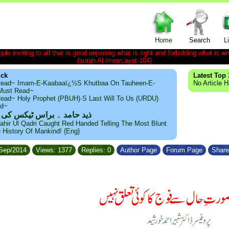
Home
Search
L
le inviting to all that is good enjoining what is right and forbidding what is wr
(surah Al-Imran,ayat-104)
ick
Latest Top 
ead~ Imam-E-Kaabaaï¿½s Khutbaa On Tauheen-E-
No Article 
~Must Read~
ead~ Holy Prophet (PBUH)·s Last Will To Us (URDU)
ad~
ذید حامد ۔ براس ٹیکس کی
ahir Ul Qadri Caught Red Handed Telling The Most Blunt
e History Of Mankind! {Eng}
/Sep/2014
Views: 1377
Replies: 0
Author Page
Forum Page
Share