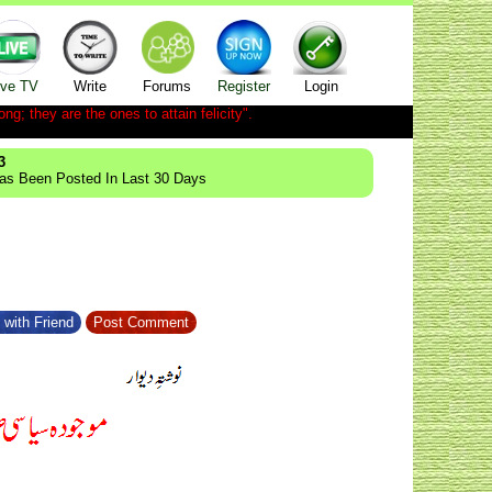
ive TV
Write
Forums
Register
Login
ong; they are the ones to attain felicity".
3
Has Been Posted In Last 30 Days
 with Friend
Post Comment