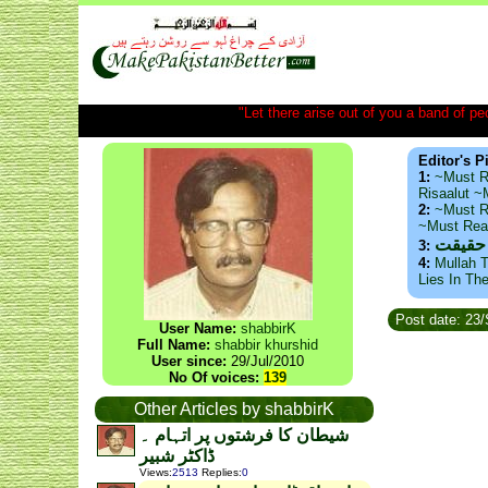
"Let there arise out of you a band of peop
Editor's P
1:
~Must R
Risaalut 
2:
~Must R
~Must Re
 حقیقت
3:
4:
Mullah T
Lies In Th
Post date: 23
User Name:
shabbirK
Full Name:
shabbir khurshid
User since:
29/Jul/2010
No Of voices:
139
Other Articles by shabbirK
شیطان کا فرشتوں پر اتہام ۔
ڈاکٹر شبیر
Views
:
2513
Replies
:
0