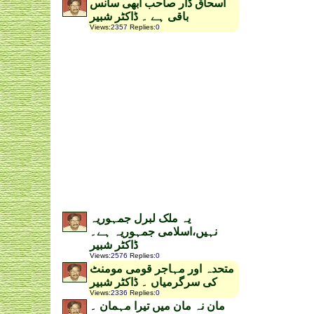
اسحاق ڈار صاحب ابھی سانس
باقی ہے ۔ ڈاکٹر شبیر
Views
:
2357
Replies
:
0
یہ ملک لبرل جمہوریہ
نہیں،اسلامی جمہوریہ ہے۔
ڈاکٹر شبیر
Views
:
2576
Replies
:
0
متحدہ اور مہاجر قومی مومنٹ
کی سرگرمیاں ۔ ڈاکٹر شبیر
Views
:
2336
Replies
:
0
مان نہ مان میں تیرا مہمان ۔