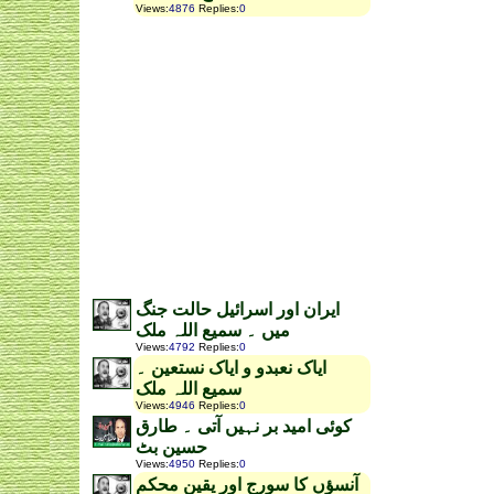
Views
:
4876
Replies
:
0
ایران اور اسرائیل حالت جنگ
میں ۔ سمیع اللہ ملک
Views
:
4792
Replies
:
0
ایاک نعبدو و ایاک نستعین ۔
سمیع اللہ ملک
Views
:
4946
Replies
:
0
کوئی امید بر نہیں آتی ۔ طارق
حسین بٹ
Views
:
4950
Replies
:
0
آنسؤں کا سورج اور یقین محکم