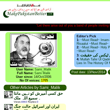
"Let there arise out of you a band of people inviting t
Editor's Pick
1:
~Must Read~ Imam-
Risaalut ~Must Read~
2:
~Must Read~ Holy P
~Must Read~
س ٹیکس کی حقیقت
3:
4:
Mullah Tahir Ul Qadr
Lies In The History Of
User Name:
Sami_Malik
Post date: 13/Nov/2014
Full Name:
Sami Malik
User since:
14/Oct/2006
No Of voices:
1705
Other Articles by Sami_Malik
حق کسی آمیرش کو نہیں مانتا
۔ سمیع اللہ ملک
Views
:
4883
Replies
:
0
ایران اور اسرائیل حالت جنگ