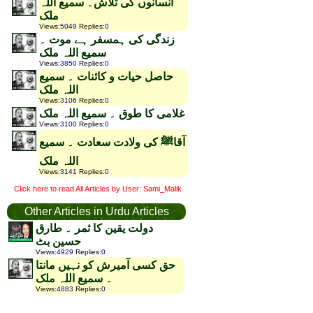
انسانوں کی تلاش۔ سمیع اللہ
ملک
Views
:
5049
Replies
:
0
زندگی کی ہمسفر ہے موت ۔
سمیع اللہ ملک
Views
:
3850
Replies
:
0
حاصل حیات و کائنات ۔ سمیع
اللہ ملک
Views
:
3106
Replies
:
0
غلامی کا طوق ۔ سمیع اللہ ملک
Views
:
3100
Replies
:
0
آقاﷺ کی ولادت سعادت ۔ سمیع
اللہ ملک
Views
:
3141
Replies
:
0
Click here to read All Articles by User: Sami_Malik
Other Articles in Urdu Articles
دولت یقین کا ثمر ۔ طارق
حسین بٹ
Views
:
4929
Replies
:
0
حق کسی آمیرش کو نہیں مانتا
۔ سمیع اللہ ملک
Views
:
4883
Replies
:
0