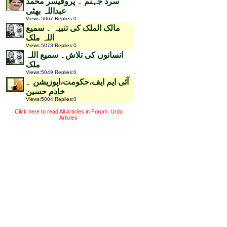
سرد جہنم ۔ پروفیسر محمد
عبداللہ بھٹی
Views
:
5067
Replies
:
0
مالک الملک کی تنبیہ ۔ سمیع
اللہ ملک
Views
:
5073
Replies
:
0
انسانوں کی تلاش۔ سمیع اللہ
ملک
Views
:
5049
Replies
:
0
آئی ایم ایف،حکومت،اپوزیشن ۔
خادم حسین
Views
:
5004
Replies
:
0
Click here to read All Articles in Forum: Urdu
Articles