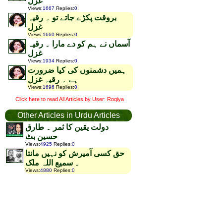
غزل
Views
:
1667
Replies
:
0
بروقت پکڑے جاتے تو ۔ رقیہ
غزل
Views
:
1660
Replies
:
0
آسماں نے ہم کو دے مارا ۔ رقیہ
غزل
Views
:
1934
Replies
:
0
ہمیں دشمنوں کی کیا ضرورت
ہے ۔ رقیہ غزل
Views
:
1696
Replies
:
0
Click here to read All Articles by User: Roqiya
Other Articles in Urdu Articles
دولت یقین کا ثمر ۔ طارق
حسین بٹ
Views
:
4925
Replies
:
0
حق کسی آمیرش کو نہیں مانتا
۔ سمیع اللہ ملک
Views
:
4880
Replies
:
0