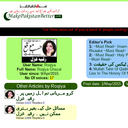
"Let there arise out of you a band of people inviting t
Editor's Pick
1:
~Must Read~ Imam-
Risaalut ~Must Read~
2:
~Must Read~ Holy P
~Must Read~
س ٹیکس کی حقیقت
3:
User Name:
Roqiya
4:
Mullah Tahir Ul Qadr
Full Name:
Roqiya Ghazal
Lies In The History Of
User since:
9/Apr/2015
No Of voices:
17
Post date: 1/May/2015
V
Other Articles by Roqiya
کرو مہربانی تم اہل زمیں پر ۔
رقیہ غزل
Views
:
1422
Replies
:
0
مسائل حل کیے بغیر بہتری
ممکن نہیں ۔ رقیہ غزل
Views
:
1468
Replies
:
0