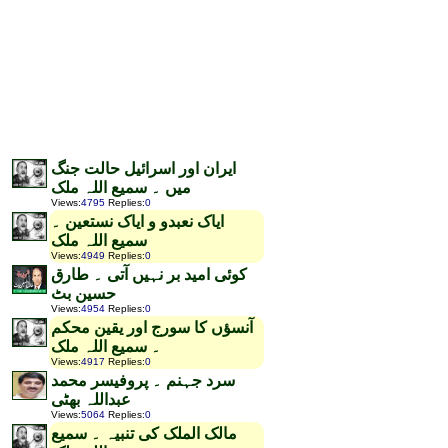
ایران اور اسرائیل حالت جنگ
میں ۔ سمیع اللہ ملک
Views
:
4795
Replies
:
0
ایاک نعبدو و ایاک نستعین ۔
سمیع اللہ ملک
Views
:
4949
Replies
:
0
کوئی امید بر نہیں آتی ۔ طارق
حسین بٹ
Views
:
4954
Replies
:
0
آنسؤں کا سورج اور یقین محکم
۔ سمیع اللہ ملک
Views
:
4917
Replies
:
0
سرد جہنم ۔ پروفیسر محمد
عبداللہ بھٹی
Views
:
5064
Replies
:
0
مالک الملک کی تنبیہ ۔ سمیع