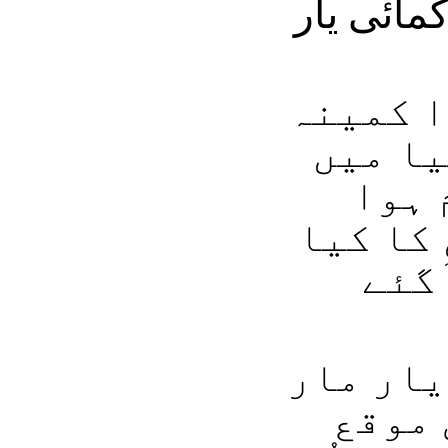
مائی یار
ا کمینہ
یا میں
 ہوا
کا کیا
آگئے
یار مار
 موقع