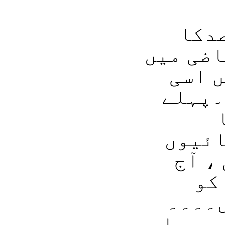
دکا
اضی میں
ں اسی
۔پہلے
ائیوں
، آج
کو
ں۔۔۔۔
و رہا