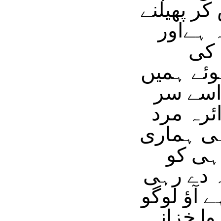
ر پھیلنے
 ہےاور
 کی
وئے ہمیں
اسے سر
ئرہ مرد
 ہی ہماری
ہی کو
ہ دے رہی
 آؤ لوگو
وا خزانہ