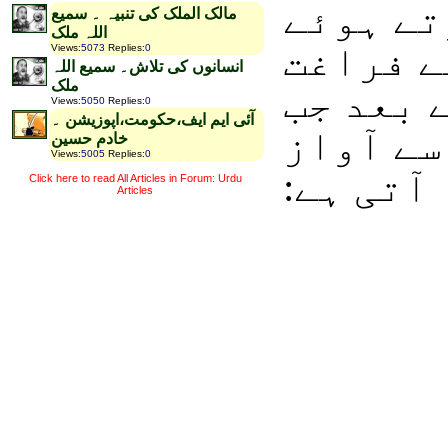
تے ہوئے
مالک الملک کی تنبیہ ۔ سمیع
اللہ ملک
ے فراغت
Views
:
5073
Replies
:
0
انسانوں کی تلاش۔ سمیع اللہ
ملک
 بعد جب
Views
:
5050
Replies
:
0
آئی ایم ایف،حکومت،اپوزیشن ۔
سے آواز
خادم حسین
Views
:
5005
Replies
:
0
آتی ہے:
Click here to read All Articles in Forum: Urdu
Articles