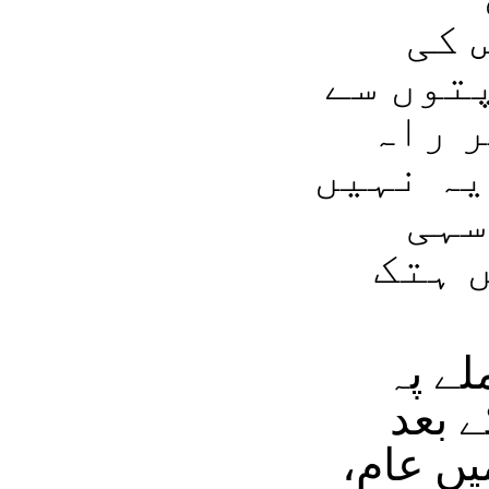
 کی
توں سے
ر راہ
یہ نہیں
سہی
 ہتک
لے پہ
 بعد
یں عام،