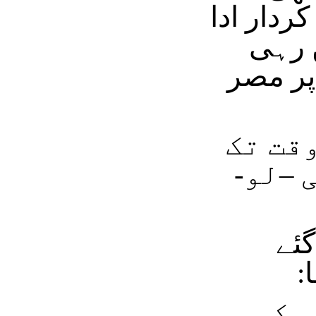
ردار ادا
 رہی
ر مصر
وقت تک
 –لو-
گئے
:
 کی