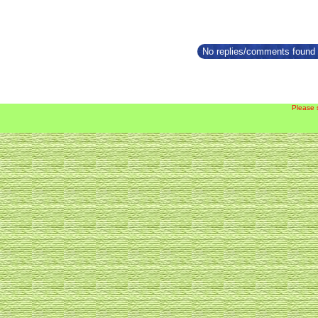
No replies/comments found f
Please 