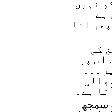
و نہیں
ہے
ھر آنا
ق کی
ُس پر
یں۔۔۔
سوالی
آتا ہے۔
ت سمجھ