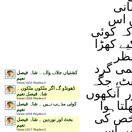
انی
ں اس
کہ کوئی
ے کھڑا
نظر
جمی گرد
کشتیاں جلانے والے ۔ شاہ فیصل
ٹ، جگہ
نعیم
Views
:
1833
Replies
:
0
ڈھونڈو گے اگر ملکوں ملکوں ۔
ر آنکھوں
شاہ فیصل نعیم
Views
:
1809
Replies
:
0
لتاہوا
کوئی مذہب نہیں ۔ شاہ فیصل
نعیم
شخص کی
Views
:
1858
Replies
:
0
بجٹ اور نوردین ۔ شاہ فیصل
نعیم
یں اس
Views
:
1817
Replies
:
0