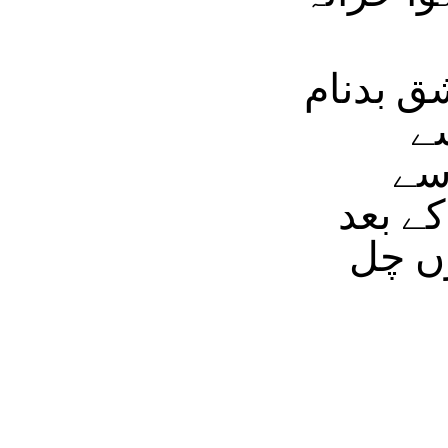
ق بدنام
ے
سے
ے بعد
ں چل