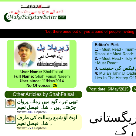
"Let there arise out of you a band of people inviting t
Editor's Pick
1:
~Must Read~ Imam-
Risaalut ~Must Read~
2:
~Must Read~ Holy P
~Must Read~
س ٹیکس کی حقیقت
3:
User Name:
ShahFaisal
4:
Mullah Tahir Ul Qadr
Full Name:
Shah Faisal Naeem
Lies In The History Of
User since:
11/Nov/2014
No Of voices:
26
Post date: 6/May/2015
V
Other Articles by ShahFaisal
تبھی تیرے گود میں زمانے پروان
چڑھتے ہیں ۔ شاہ فیصل نعیم
Views
:
1840
Replies
:
0
ریگستانی
لوٹ آؤ شمع رسالت کی طرف
۔ شاہ فیصل نعیم
 کے
Views
:
1771
Replies
:
0