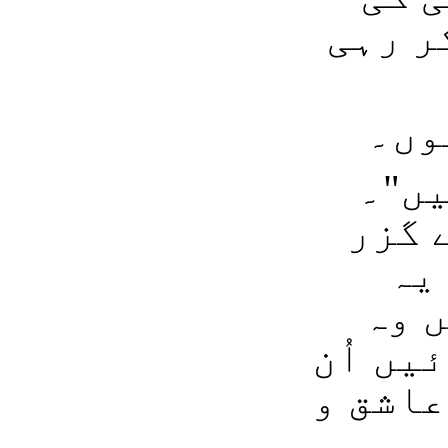
ر رہی
وں۔
یں"۔
 گزر
 یہ
ں وہ
یں اُن
عاشق و