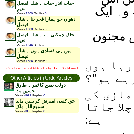
حیات اندر حیات ۔ شاہ فیصل
 وہ ایک
نعیم
Views
:
1760
Replies
:
0
دھواں جو ہمارا فخر بنا ۔ شاہ
فیصل
Views
:
1808
Replies
:
0
س مجنون
خاک چمکتی ہے ۔ شاہ فیصل
نعیم
Views
:
1846
Replies
:
0
میں ہی فسادی ہوں ۔ شاہ
فیصل
رہا ہوں
Views
:
1786
Replies
:
0
Click here to read All Articles by User: ShahFaisal
ہے ہو"؟
Other Articles in Urdu Articles
دولت یقین کا ثمر ۔ طارق
مازی کی
حسین بٹ
Views
:
4929
Replies
:
0
حق کسی آمیرش کو نہیں مانتا
لا جاتا
۔ سمیع اللہ ملک
Views
:
4883
Replies
:
0
ہے: