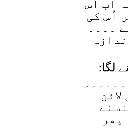
 اب اُس
 اُس کی
ے ۔۔۔۔
اندازہ
ے لگا:
۔۔۔۔۔۔۔
لائن
نسنے
 پھر