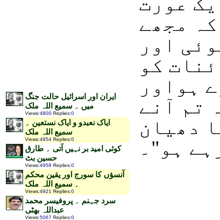
یک عورت
کہ مجھے
وئی اور
ئنات کو
ے ہواور
ایران اور اسرائیل حالت جنگ
 تم آنے
میں ۔ سمیع اللہ ملک
Views
:
4800
Replies
:
0
ا دھیان
ایاک نعبدو و ایاک نستعین ۔
سمیع اللہ ملک
ہے ہو"۔
Views
:
4954
Replies
:
0
کوئی امید بر نہیں آتی ۔ طارق
حسین بٹ
Views
:
4958
Replies
:
0
آنسؤں کا سورج اور یقین محکم
۔ سمیع اللہ ملک
Views
:
4921
Replies
:
0
سرد جہنم ۔ پروفیسر محمد
عبداللہ بھٹی
Views
:
5067
Replies
:
0