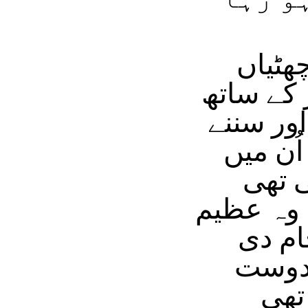
ھٹیاں
کے ساتھ
ور سننے
ُن میں
 تھی
 وہ عظیم
ام دی
 دوست
تھی