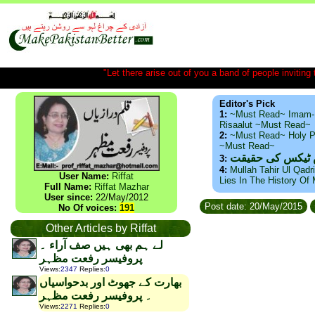
"Let there arise out of you a band of people inviting t
Editor's Pick
1:
~Must Read~ Imam-
Risaalut ~Must Read~
2:
~Must Read~ Holy P
~Must Read~
س ٹیکس کی حقیقت
3:
4:
Mullah Tahir Ul Qadr
User Name:
Riffat
Lies In The History Of
Full Name:
Riffat Mazhar
User since:
22/May/2012
Post date: 20/May/2015
No Of voices:
191
Other Articles by Riffat
لے ہم بھی ہیں صف آراء ۔
پروفیسر رفعت مظہر
Views
:
2347
Replies
:
0
بھارت کے جھوٹ اور بدحواسیاں
۔ پروفیسر رفعت مظہر
Views
:
2271
Replies
:
0