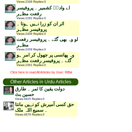
Views
:
2348
Replies
:
0
اے وادیؑ کشمیر ۔ پروفیسر
رفعت مظہر
Views
:
2282
Replies
:
0
اثر ان کو زرا نہیں ہوتا ۔
پروفیسر مظہر
Views
:
2406
Replies
:
0
لو وہ بھی گئے ۔ پروفیسر رفعت
مظہر
Views
:
2459
Replies
:
0
وہ پھانسی پر جھول کر امر ہو
گئے ۔ پروفیسر رفعت مظہر
Views
:
2361
Replies
:
0
Click here to read All Articles by User: Riffat
Other Articles in Urdu Articles
دولت یقین کا ثمر ۔ طارق
حسین بٹ
Views
:
4925
Replies
:
0
حق کسی آمیرش کو نہیں مانتا
۔ سمیع اللہ ملک
Views
:
4879
Replies
:
0