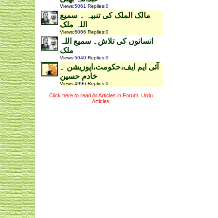
Views
:
5061
Replies
:
0
مالک الملک کی تنبیہ ۔ سمیع
اللہ ملک
Views
:
5066
Replies
:
0
انسانوں کی تلاش۔ سمیع اللہ
ملک
Views
:
5040
Replies
:
0
آئی ایم ایف،حکومت،اپوزیشن ۔
خادم حسین
Views
:
4996
Replies
:
0
Click here to read All Articles in Forum: Urdu
Articles