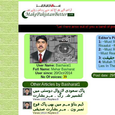
"Let there arise out of you a band of peop
Editor's P
1:
~Must R
Risaalut 
2:
~Must R
~Must Re
 حقیقت
3:
4:
Mullah T
User Name:
Basharat1
Lies In Th
Full Name:
Mehar Basharat
User since:
20/Oct/2014
Post date: 29
No Of voices:
39
Other Articles by Basharat1
پاک سعودی لازوال دوستی میں
کشمیر شہ رگ ۔ مہر بشارت
Views
:
1331
Replies
:
0
ڈیم بناؤ مہم میں بھی پاک فوج
نمبر ون ۔ مہر بشارت صدیقی
Views
:
1614
Replies
:
0