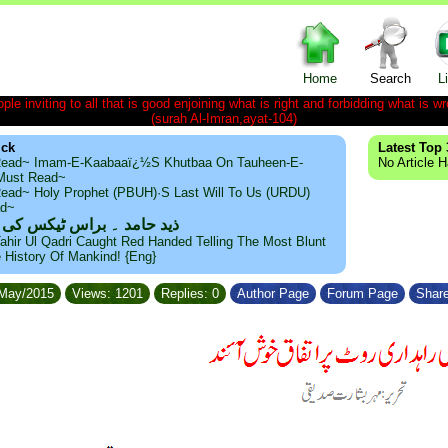
Home
Search
L
le inviting to all that is good enjoining what is right and forbidding what is wr
(surah Al-Imran,ayat-104)
ick
Latest Top 
ead~ Imam-E-Kaabaaï¿½s Khutbaa On Tauheen-E-
No Article 
~Must Read~
ead~ Holy Prophet (PBUH)·s Last Will To Us (URDU)
ad~
ذید حامد ۔ براس ٹیکس کی
ahir Ul Qadri Caught Red Handed Telling The Most Blunt
e History Of Mankind! {Eng}
/May/2015
Views: 1201
Replies: 0
Author Page
Forum Page
Share