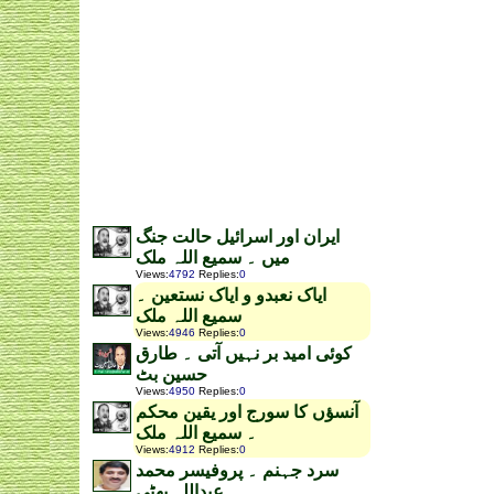
ایران اور اسرائیل حالت جنگ
میں ۔ سمیع اللہ ملک
Views
:
4792
Replies
:
0
ایاک نعبدو و ایاک نستعین ۔
سمیع اللہ ملک
Views
:
4946
Replies
:
0
کوئی امید بر نہیں آتی ۔ طارق
حسین بٹ
Views
:
4950
Replies
:
0
آنسؤں کا سورج اور یقین محکم
۔ سمیع اللہ ملک
Views
:
4912
Replies
:
0
سرد جہنم ۔ پروفیسر محمد
عبداللہ بھٹی