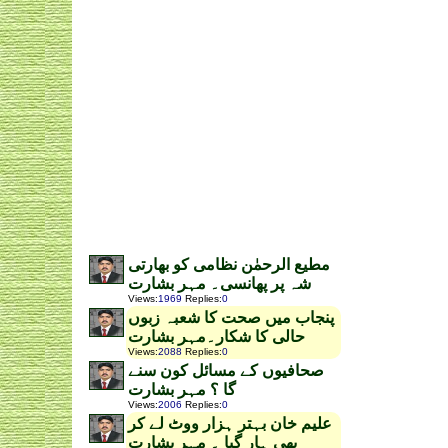
مطیع الرحمٰن نظامی کو بھارتی
شہ پر پھانسی۔ مہر بشارت
Views
:
1969
Replies
:
0
پنجاب میں صحت کا شعبہ زبوں
حالی کا شکار۔مہر بشارت
Views
:
2088
Replies
:
0
صحافیوں کے مسائل کون سنے
گا ؟ مہر بشارت
Views
:
2006
Replies
:
0
علیم خان بہتر ہزار ووٹ لے کر
بھی ہار گیا ۔ مہر بشارت