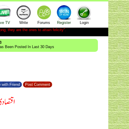
ive TV
Write
Forums
Register
Login
ong; they are the ones to attain felicity".
3
Has Been Posted In Last 30 Days
 with Friend
Post Comment