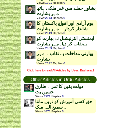
Views
:
1991
Replies
:
0
پشاور حملے میں غیر ملکی ہاتھ
۔ مہر بشارت
Views
:
2013
Replies
:
0
یوم آزادی اور افواج پاکستان کا
شاندار کردار ۔ مہر بشارت
Views
:
2649
Replies
:
0
ایمنسٹی انٹرنیشنل نے بھارت کو
بےنقاب کر دیا۔مہر بشارت
Views
:
2069
Replies
:
0
بھارتی مداخلت بے نقاب ۔ مہر
بشارت
Views
:
2012
Replies
:
0
Click here to read All Articles by User: Basharat1
Other Articles in Urdu Articles
دولت یقین کا ثمر ۔ طارق
حسین بٹ
Views
:
4921
Replies
:
0
حق کسی آمیرش کو نہیں مانتا
۔ سمیع اللہ ملک
Views
:
4876
Replies
:
0