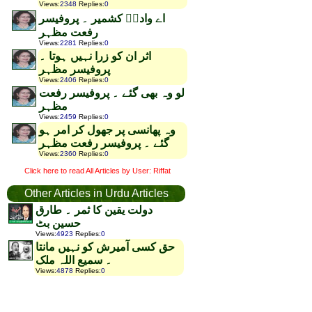
Views
:
2348
Replies
:
0
اے وادیؑ کشمیر ۔ پروفیسر
رفعت مظہر
Views
:
2281
Replies
:
0
اثر ان کو زرا نہیں ہوتا ۔
پروفیسر مظہر
Views
:
2406
Replies
:
0
لو وہ بھی گئے ۔ پروفیسر رفعت
مظہر
Views
:
2459
Replies
:
0
وہ پھانسی پر جھول کر امر ہو
گئے ۔ پروفیسر رفعت مظہر
Views
:
2360
Replies
:
0
Click here to read All Articles by User: Riffat
Other Articles in Urdu Articles
دولت یقین کا ثمر ۔ طارق
حسین بٹ
Views
:
4923
Replies
:
0
حق کسی آمیرش کو نہیں مانتا
۔ سمیع اللہ ملک
Views
:
4878
Replies
:
0