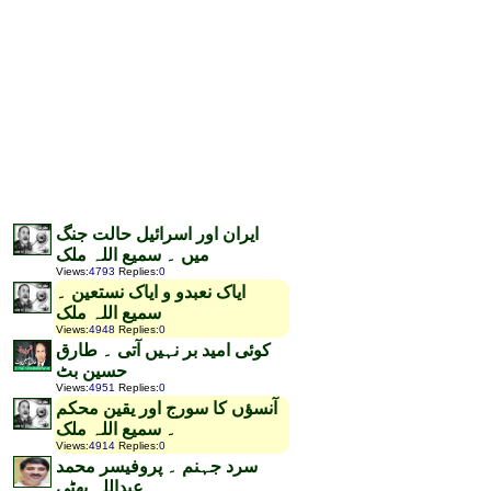
ایران اور اسرائیل حالت جنگ
میں ۔ سمیع اللہ ملک
Views
:
4793
Replies
:
0
ایاک نعبدو و ایاک نستعین ۔
سمیع اللہ ملک
Views
:
4948
Replies
:
0
کوئی امید بر نہیں آتی ۔ طارق
حسین بٹ
Views
:
4951
Replies
:
0
آنسؤں کا سورج اور یقین محکم
۔ سمیع اللہ ملک
Views
:
4914
Replies
:
0
سرد جہنم ۔ پروفیسر محمد
عبداللہ بھٹی