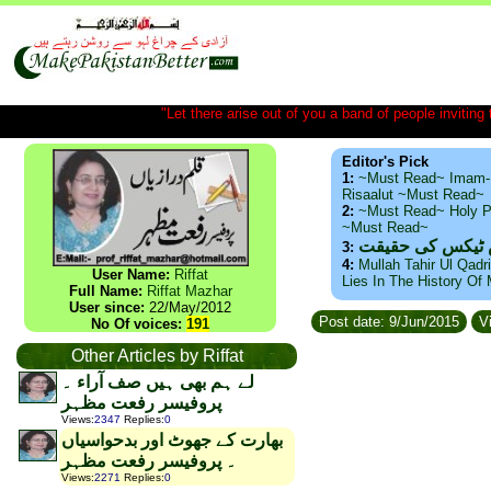
"Let there arise out of you a band of people inviting t
Editor's Pick
1:
~Must Read~ Imam-
Risaalut ~Must Read~
2:
~Must Read~ Holy P
~Must Read~
س ٹیکس کی حقیقت
3:
4:
Mullah Tahir Ul Qadr
User Name:
Riffat
Lies In The History Of
Full Name:
Riffat Mazhar
User since:
22/May/2012
Post date: 9/Jun/2015
Vi
No Of voices:
191
Other Articles by Riffat
لے ہم بھی ہیں صف آراء ۔
پروفیسر رفعت مظہر
Views
:
2347
Replies
:
0
بھارت کے جھوٹ اور بدحواسیاں
۔ پروفیسر رفعت مظہر
Views
:
2271
Replies
:
0