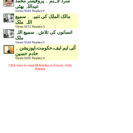
سرد جہنم ۔ پروفیسر محمد
عبداللہ بھٹی
Views
:
5066
Replies
:
0
مالک الملک کی تنبیہ ۔ سمیع
اللہ ملک
Views
:
5072
Replies
:
0
انسانوں کی تلاش۔ سمیع اللہ
ملک
Views
:
5048
Replies
:
0
آئی ایم ایف،حکومت،اپوزیشن ۔
خادم حسین
Views
:
5002
Replies
:
0
Click here to read All Articles in Forum: Urdu
Articles