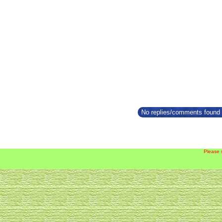
No replies/comments found f
Please 