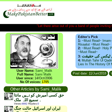
"Let there arise out of you a band of people inviting t
Editor's Pick
1:
~Must Read~ Imam-
Risaalut ~Must Read~
2:
~Must Read~ Holy P
~Must Read~
س ٹیکس کی حقیقت
3:
4:
Mullah Tahir Ul Qadr
Lies In The History Of
User Name:
Sami_Malik
Post date: 11/Jun/2018
V
Full Name:
Sami Malik
User since:
14/Oct/2006
No Of voices:
1705
Other Articles by Sami_Malik
حق کسی آمیرش کو نہیں مانتا
۔ سمیع اللہ ملک
Views
:
4882
Replies
:
0
ایران اور اسرائیل حالت جنگ