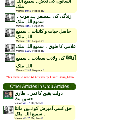
انسانوں کی تلاش۔ سمیع اللہ
ملک
Views
:
5048
Replies
:
0
زندگی کی ہمسفر ہے موت ۔
سمیع اللہ ملک
Views
:
3850
Replies
:
0
حاصل حیات و کائنات ۔ سمیع
اللہ ملک
Views
:
3105
Replies
:
0
غلامی کا طوق ۔ سمیع اللہ ملک
Views
:
3100
Replies
:
0
آقاﷺ کی ولادت سعادت ۔ سمیع
اللہ ملک
Views
:
3141
Replies
:
0
Click here to read All Articles by User: Sami_Malik
Other Articles in Urdu Articles
دولت یقین کا ثمر ۔ طارق
حسین بٹ
Views
:
4927
Replies
:
0
حق کسی آمیرش کو نہیں مانتا
۔ سمیع اللہ ملک
Views
:
4882
Replies
:
0