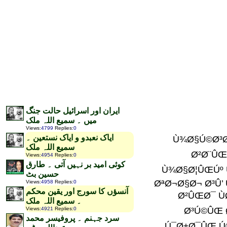
ایران اور اسرائیل حالت جنگ
میں ۔ سمیع اللہ ملک
Views
:
4799
Replies
:
0
ایاک نعبدو و ایاک نستعین ۔
Ù¾Ø§Ú©Ø³ØªØ§Ù† Ù…ÛŒÚº Ø®ÙˆØ¯Ú©ÙÛŒÙ„ Ø§Ù…Ø±ÛŒÚ©ÛŒ Ø¬Ø§Ø³ÙˆØ³ÛŒ Ù†Ø¸Ø§Ù… Ø²Ø¨ÛŒØ± Ø§Ø­Ù…Ø¯ Ø¸ÛÛŒØ± Ú©ÛŒØ§Ø§Ù…Ø± ÛŒÚ©ÛŒ ÙØ¶Ø§Ø¦ÛŒ Ø­Ù…Ù„Û’ Ø±Ú© Ù¾Ø§Ø¦ÛŒÚº Ú¯Û’ ØŸØ³Ø§Ø±ÛŒ Ø³ÙØ§ Ø± ØªÛŒ Ú©Ùˆ Ø´Ø´ÙˆÚº Ø§ÙˆØ± Ø³Ø±Ú©Ø§ Ø±ÛŒ Ø§Ø­ØªØ¬Ø§Ø¬ Ø³Û’ Ù„Û’ Ú©Ø± ØµØ¯Ø± Ø²Ø±Ø¯Ø§Ø±ÛŒ Ø§ÙˆØ±ØµØ¯Ø±Ø¨Ø´ Ù…Ù„Ø§Ù‚Ø§Øª ØªÚ© Ù…Ø²ÛŒØ¯ ÙØ¶Ø§ Ø¦ÛŒ Ø­Ù…Ù„Û’ Ù†Û ÛÙˆÙ†Û’ Ú©ÛŒ Ù¹Ú¾ÙˆØ³ Ø¶Ù…Ø§Ù†Øª Ù†ÛÛŒÚº Ù…Ù„ Ø³Ú©ÛŒ ØŒ Ù„ÛÙ°Ø°Ø§Ø¹Ø§Ù… Ù‚Ø¨Ø§Ø¦Ù„ÛŒ Ø¨Ø¯Ø³ØªÙˆØ± Ø§Ù…Ø±ÛŒÚ©ÛŒ Ø¯ÛØ´Øª Ú¯Ø±Ø¯ÛŒ Ú©ÛŒ Ø²Ø¯ Ù…ÛŒÚº ÛÛ’Û”Ø¨Ø¸Ø§ÛØ±ÛŒÛ ÙØ¶Ø§ Ø¦ÛŒ Ø­Ù…Ù„Û’ Ø¹Ø³Ú©Ø±ÛŒØª Ú©Û’ Ø®Ù„Ø§ Ù Ú©Û’ Ø§Ù†ØªÛØ§Ø¦ÛŒ Ù‚Ø¯Ù… ÛÛŒÚºØŒ Ù…Ú¯Ø± Ø§Ù† Ø³Û’ Ø¹Ø§ Ù… Ù„Ùˆ Ú¯ ØŒØ®Ùˆ Ø§ ØªÛŒÙ† Ø§ÙˆØ± Ø¨Ú†Û’ Ø²ÛŒØ§Ø¯Û Ø¬Ø§Úº Ø¨Ø­Ù‚ ÛÙˆØ±ÛÛ’ ÛÛŒÚºÛ”Ø§Ø³ Ù†Ø§ Ù‚Øµ Ø§Ù…Ø±ÛŒÚ©ÛŒ Ø§Ù†Ù¹ÛŒÙ„ÛŒ Ø¬Ù†Ø³ Ù¾Ø±Ø¹Ø§Ù… Ø´ÛØ±ÛŒÙˆÚº Ú©ÛŒ Ù…Ø³Ù„Ø³Ù„ Ø§Ù…Ùˆ Ø§ Øª Ø³Û’ Ø¨Ú‘ÛŒ Ú©ÙˆØ¦ÛŒ Ø¯Ù„ÛŒÙ„ Ù†ÛÛŒÚº Û” Ø§Ù…Ø± ÛŒÚ©Ø§ Ù†Û’ Ù‚Ø¨Ø§ Ø¦Ù„ÛŒ Ø¹Ù„Ø§ Ù‚Ùˆ Úº Ù…ÛŒÚº Ù…Ù‚Ø§ Ù…ÛŒ Ù…Ø®Ø¨Ø± ÙˆÚº Ú©Ø§ ØªØ¹Ø§ ÙˆÙ† Ø­Ø§ ØµÙ„ Ú©Ø±Ù„ÛŒØ§ ÛÛ’ØŒ Ø§ÙˆØ± ÛÙ…Ø§Ø±ÛŒ Ø§Ù†Ù¹ÛŒÙ„ÛŒ Ø¬Ù†Ø³ Ù¾Ø± Ø§Ù¾Ù†Ø§ Ø§ Ù†Ø­ØµØ§ Ø± Ú©Ù… Ú©Ø± Ø¯ÛŒØ§ ÛÛ’ ØŒØ§Ø³ Ø¨Ø§Øª Ú©ÛŒ ØªØµØ¯ ÛŒÙ‚ Ø§Ø³ Ø³Û’ ÛÙˆ ØªÛŒ ÛÛ’ Ú©Û Ù…ØªØ¹Ø¯Ø¯ Ø¨Ø§Ø± Ù¾Ø§ Ú©Ø³ØªØ§ Ù†ÛŒ Ø§Ù†Ù¹ÛŒÙ„ÛŒ Ø¬Ù†Ø³ Ù†Û’ Ø§Ù…Ø±ÛŒÚ©Û Ú©ÙˆÙ…Ø¹Ù„ÙˆÙ…Ø§Øª ÙØ± Ø§ÛÙ… Ú©ÛŒÚº ØŒ Ù…Ú¯Ø± Ø§ Ø³ Ù†Û’ Ú©Ø§ Ø±Ø±ÙˆØ§Ø¦ÛŒ Ù†Û Ú
سمیع اللہ ملک
Views
:
4954
Replies
:
0
کوئی امید بر نہیں آتی ۔ طارق
حسین بٹ
Views
:
4958
Replies
:
0
آنسؤں کا سورج اور یقین محکم
۔ سمیع اللہ ملک
Views
:
4921
Replies
:
0
سرد جہنم ۔ پروفیسر محمد