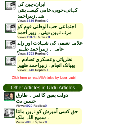
ایران،چین کی
کہانی،خوبی،خامی کیسے بنتی
ھے۔زبیراحمد
Views
:
3836
Replies
:
0
اجتماعی حب الوطنی قوم کو
مرنے نہیں دیتی۔ زبیر احمد
Views
:
11074
Replies
:
0
علامہ نعیمی کی شہادت اور راے
عامہ ۔ زبیراحمد ظہیر
Views
:
3553
Replies
:
0
نظریاتی وعسکری تصادم ۔
بھیانک انجام۔ زبیراحمد ظھیر
Views
:
3740
Replies
:
1
Click here to read All Articles by User: zubi
Other Articles in Urdu Articles
دولت یقین کا ثمر ۔ طارق
حسین بٹ
Views
:
4929
Replies
:
0
حق کسی آمیرش کو نہیں مانتا
۔ سمیع اللہ ملک
Views
:
4883
Replies
:
0