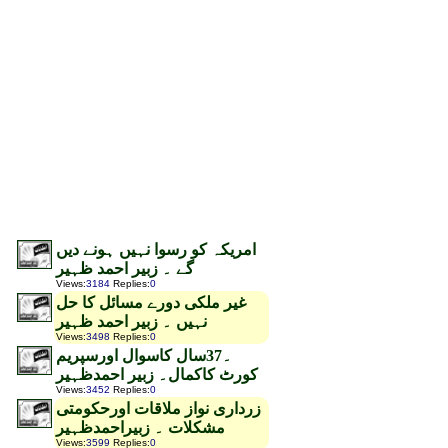
امریکہ کو رسوا نہیں ہونے دیں
گے ۔ زبیر احمد ظہیر
Views
:
3184
Replies
:
0
غیر ملکی دورے مسائل کا حل
نہیں ۔ زبیر احمد ظہیر
Views
:
3498
Replies
:
0
۔37سال کاسوال اورسپریم
کورٹ کاکمال۔ زبیر احمدظہیر
Views
:
3452
Replies
:
0
زرداری نواز ملاقات اورحکومتی
مشکلات ۔ زبیراحمدظہیر
Views
:
3599
Replies
:
0