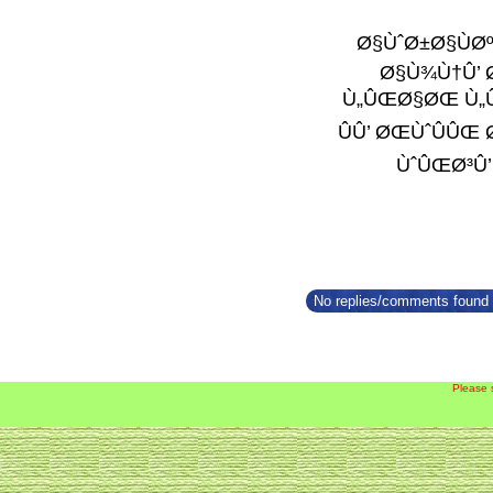
No replies/comments found f
Please 