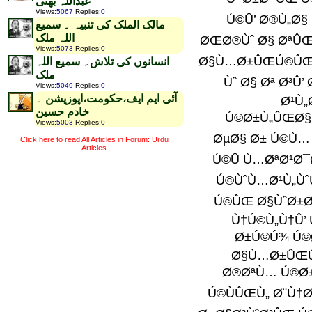
عبداللہ بھٹی
Views
:
5067
Replies
:
0
مالک الملک کی تنبیہ ۔ سمیع
اللہ ملک
Views
:
5073
Replies
:
0
انسانوں کی تلاش۔ سمیع اللہ
ملک
Views
:
5049
Replies
:
0
آئی ایم ایف،حکومت،اپوزیشن ۔
خادم حسین
Views
:
5003
Replies
:
0
Click here to read All Articles in Forum: Urdu
Articles