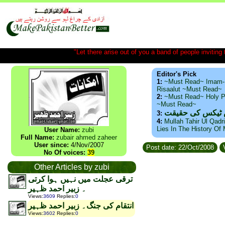
"Let there arise out of you a band of people inviting t
Editor's Pick
1:
~Must Read~ Imam-
Risaalut ~Must Read~
2:
~Must Read~ Holy P
~Must Read~
س ٹیکس کی حقیقت
3:
4:
Mullah Tahir Ul Qadr
Lies In The History Of
User Name:
zubi
Full Name:
zubair ahmed zaheer
User since:
4/Nov/2007
Post date: 22/Oct/2008
V
No Of voices:
39
Other Articles by zubi
ترقی عجلت میں نہیں ہوا کرتی
۔ زبیر احمد ظہیر
Views
:
3609
Replies
:
0
انتقام کی جنگ۔ زبیر احمد ظہیر
Views
:
3602
Replies
:
0