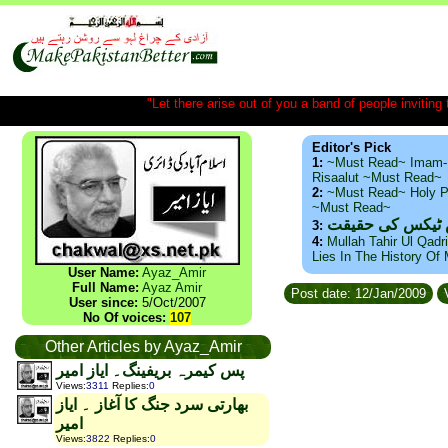
"Let there arise out of you a band of people inviting t
Editor's Pick
1:
~Must Read~ Imam-
Risaalut ~Must Read~
2:
~Must Read~ Holy P
~Must Read~
س ٹیکس کی حقیقت
3:
4:
Mullah Tahir Ul Qadr
Lies In The History Of
User Name:
Ayaz_Amir
Full Name:
Ayaz Amir
Post date: 12/Jan/2009
V
User since:
5/Oct/2007
No Of voices:
107
Other Articles by Ayaz_Amir
پس کیمرہ بریفینگ۔ ایاز امیر
Views
:
3311
Replies
:
0
بھارتی سرد جنگ کا آغاز ۔ ایاز
امیر
Views
:
3822
Replies
:
0