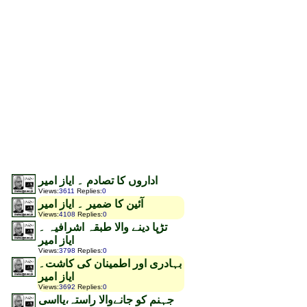
اداروں کا تصادم ۔ ایاز امیر
Views
:
3611
Replies
:
0
آئین کا ضمیر ۔ ایاز امیر
Views
:
4108
Replies
:
0
تڑپا دینے والا طبقہ اشرافیہ ۔
ایاز امیر
Views
:
3798
Replies
:
0
بہادری اور اطمینان کی کاشت۔
ایاز امیر
Views
:
3692
Replies
:
0
جہنم کو جانےوالا راستہ،یااسی