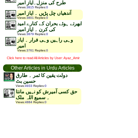
طرح کی منزل۔ایاز امیر
Views
:
3815
Replies
:
0
آندھیاں چل پڑیں ۔ ایاز امیر
Views
:
3801
Replies
:
0
ابھرتے ہوئے بحران کے کنارے امید
کی کرن ۔ ایاز امیر
Views
:
3879
Replies
:
0
وہی راہیں وہی فرار ۔ ایاز
امیر
Views
:
3761
Replies
:
0
Click here to read All Articles by User: Ayaz_Amir
Other Articles in Urdu Articles
دولت یقین کا ثمر ۔ طارق
حسین بٹ
Views
:
4933
Replies
:
0
حق کسی آمیرش کو نہیں مانتا
۔ سمیع اللہ ملک
Views
:
4884
Replies
:
0