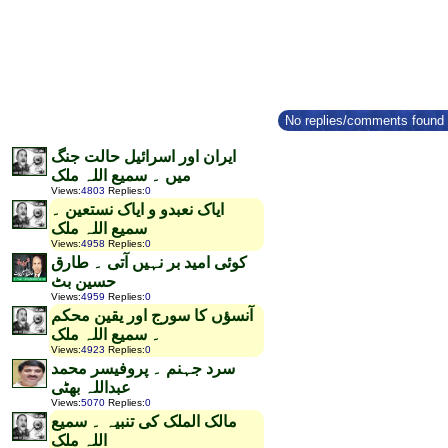
No replies/comments found f
ایران اور اسرائیل حالت جنگ
میں ۔ سمیع اللہ ملک
Views
:
4803
Replies
:
0
ایاک نعبدو و ایاک نستعین ۔
سمیع اللہ ملک
Views
:
4958
Replies
:
0
کوئی امید بر نہیں آتی ۔ طارق
حسین بٹ
Views
:
4959
Replies
:
0
آنسؤں کا سورج اور یقین محکم
۔ سمیع اللہ ملک
Views
:
4923
Replies
:
0
سرد جہنم ۔ پروفیسر محمد
عبداللہ بھٹی
Views
:
5070
Replies
:
0
مالک الملک کی تنبیہ ۔ سمیع
اللہ ملک