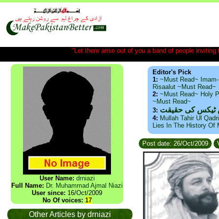
"Let there arise out of you a band of people inviting t
Editor's Pick
1:
~Must Read~ Imam-
Risaalut ~Must Read~
2:
~Must Read~ Holy P
~Must Read~
س ٹیکس کی حقیقت
3:
4:
Mullah Tahir Ul Qadr
Lies In The History Of
Post date: 26/Oct/2009
V
User Name:
drniazi
Full Name:
Dr. Muhammad Ajmal Niazi
User since:
16/Oct/2009
No Of voices:
17
Other Articles by drniazi