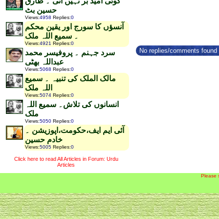
کوئی امید بر نہیں آتی ۔ طارق
حسین بٹ
Views
:
4958
Replies
:
0
آنسؤں کا سورج اور یقین محکم
۔ سمیع اللہ ملک
Views
:
4921
Replies
:
0
No replies/comments found f
سرد جہنم ۔ پروفیسر محمد
عبداللہ بھٹی
Views
:
5068
Replies
:
0
مالک الملک کی تنبیہ ۔ سمیع
اللہ ملک
Views
:
5074
Replies
:
0
انسانوں کی تلاش۔ سمیع اللہ
ملک
Views
:
5050
Replies
:
0
آئی ایم ایف،حکومت،اپوزیشن ۔
خادم حسین
Views
:
5005
Replies
:
0
Click here to read All Articles in Forum: Urdu
Articles
Please 