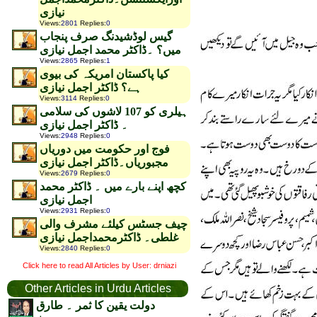
نیازی
Views
:
2801
Replies
:
0
گیس لوڈشیدنگ صرف پنجاب
میں؟ ۔ڈاکٹر محمد اجمل نیازی
Views
:
2865
Replies
:
1
کیا پاکستان امریکہ کی بیوی
ہے؟ ڈاکٹر اجمل نیازی
Views
:
3114
Replies
:
0
ہیلری کو 107 لاشوں کی سلامی
۔ ڈاکٹر اجمل نیازی
Views
:
2948
Replies
:
0
فوج اور حکومت میں دوریاں
مجبوریاں۔ڈاکٹر اجمل نیازی
Views
:
2679
Replies
:
0
کچھ اپنے بارے میں ۔ ڈاکٹر محمد
اجمل نیازی
Views
:
2931
Replies
:
0
چیف جسٹس کیلئے مشرف والی
غلطی۔ ڈاکٹرمحمداجمل نیازی
Views
:
2840
Replies
:
0
Click here to read All Articles by User: drniazi
Other Articles in Urdu Articles
دولت یقین کا ثمر ۔ طارق