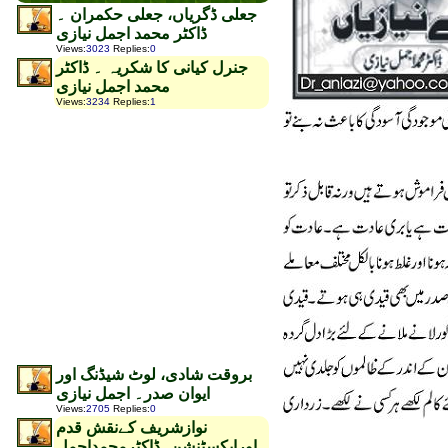
جعلی ڈگریاں، جعلی حکمران ۔
ڈاکٹر محمد اجمل نیازی
Views
:
3023
Replies
:
0
جنرل کیانی کا شکریہ ۔ ڈاکٹر
محمد اجمل نیازی
Views
:
3234
Replies
:
1
بروقت شادی، لوٹ شیڈنگ اور
ایوان صدر۔ اجمل نیازی
Views
:
2705
Replies
:
0
نوازشریف کےنقش قدم
اورایکسٹنشن۔ڈاکٹرمحمداجمل