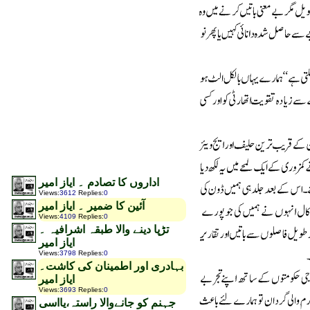
اداروں کا تصادم ۔ ایاز امیر
Views
:
3612
Replies
:
0
آئین کا ضمیر ۔ ایاز امیر
Views
:
4109
Replies
:
0
تڑپا دینے والا طبقہ اشرافیہ ۔
ایاز امیر
Views
:
3798
Replies
:
0
بہادری اور اطمینان کی کاشت۔
ایاز امیر
Views
:
3693
Replies
:
0
جہنم کو جانےوالا راستہ،یااسی