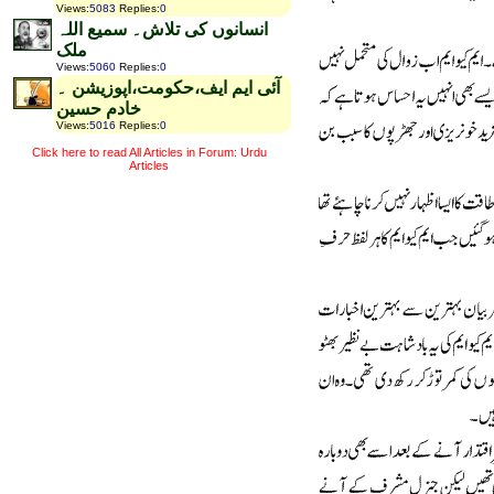
Views
:
5083
Replies
:
0
انسانوں کی تلاش۔ سمیع اللہ
ملک
Views
:
5060
Replies
:
0
آئی ایم ایف،حکومت،اپوزیشن ۔
خادم حسین
Views
:
5016
Replies
:
0
Click here to read All Articles in Forum: Urdu
Articles