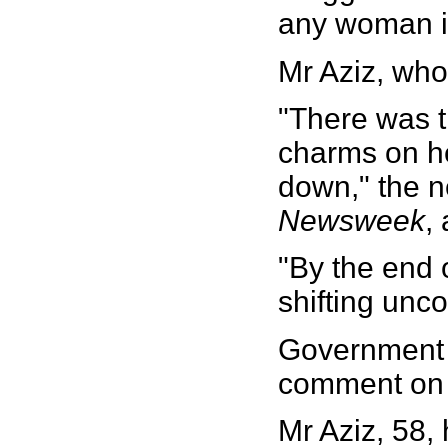
any woman i
Mr Aziz, who 
"There was th
charms on he
down," the n
Newsweek
,
"By the end 
shifting unc
Government 
comment on
Mr Aziz, 58,