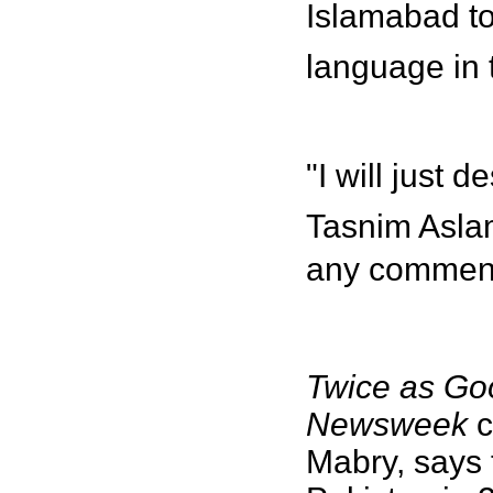
Islamabad to
language in 
"I will just 
Tasnim Aslam
any comment
Twice as Go
Newsweek
c
Mabry, says t