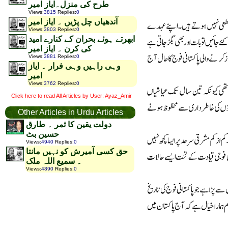
طرح کی منزل۔ایاز امیر
Views
:
3815
Replies
:
0
آندھیاں چل پڑیں ۔ ایاز امیر
Views
:
3803
Replies
:
0
ابھرتے ہوئے بحران کے کنارے امید
کی کرن ۔ ایاز امیر
Views
:
3881
Replies
:
0
وہی راہیں وہی فرار ۔ ایاز
امیر
Views
:
3762
Replies
:
0
Click here to read All Articles by User: Ayaz_Amir
Other Articles in Urdu Articles
دولت یقین کا ثمر ۔ طارق
حسین بٹ
Views
:
4940
Replies
:
0
حق کسی آمیرش کو نہیں مانتا
۔ سمیع اللہ ملک
Views
:
4890
Replies
:
0