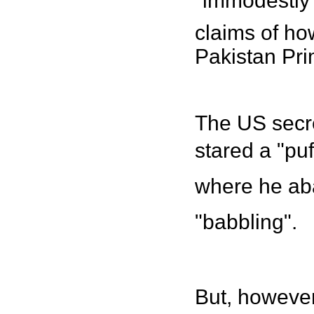
"immodestly"
claims of ho
Pakistan Pri
The US secre
stared a "pu
where he aba
"babbling".
But, however