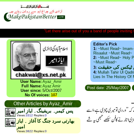
"Let there arise out of you a band of people inviting t
Editor's Pick
1:
~Must Read~ Imam-
Risaalut ~Must Read~
2:
~Must Read~ Holy P
~Must Read~
س ٹیکس کی حقیقت
3:
4:
Mullah Tahir Ul Qadr
Lies In The History Of
User Name:
Ayaz_Amir
Full Name:
Ayaz Amir
Post date: 25/May/2007
User since:
5/Oct/2007
No Of voices:
107
Other Articles by Ayaz_Amir
پس کیمرہ بریفینگ۔ ایاز امیر
Views
:
3312
Replies
:
0
بھارتی سرد جنگ کا آغاز ۔ ایاز
امیر
Views
:
3822
Replies
:
0