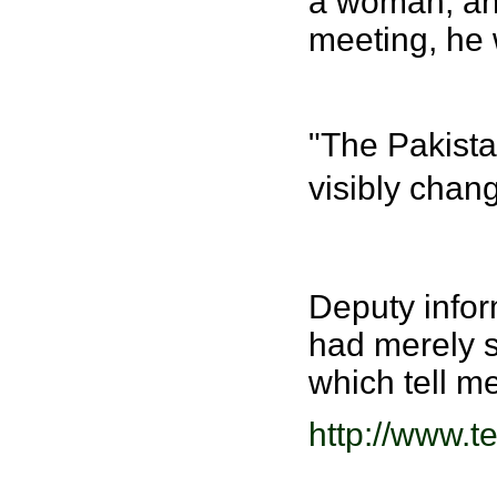
a woman, and
meeting, he 
"The Pakista
visibly chang
Deputy infor
had merely s
which tell m
http://www.