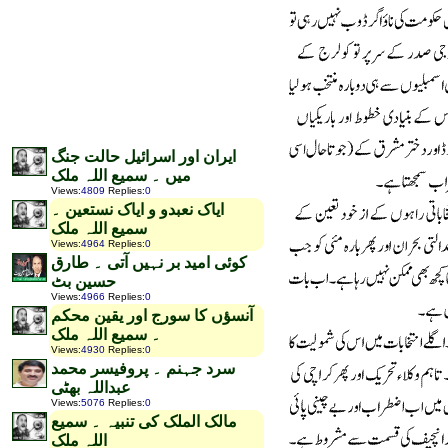
ایران اور اسرائیل حالت جنگ
میں ۔ سمیع اللہ ملک
Views
:
4809
Replies
:
0
ایاک نعبدو و ایاک نستعین ۔
سمیع اللہ ملک
Views
:
4964
Replies
:
0
کوئی امید بر نہیں آتی ۔ طارق
حسین بٹ
Views
:
4966
Replies
:
0
آنسؤں کا سورج اور یقین محکم
۔ سمیع اللہ ملک
Views
:
4930
Replies
:
0
سرد جہنم ۔ پروفیسر محمد
عبداللہ بھٹی
Views
:
5076
Replies
:
0
مالک الملک کی تنبیہ ۔ سمیع
اللہ ملک