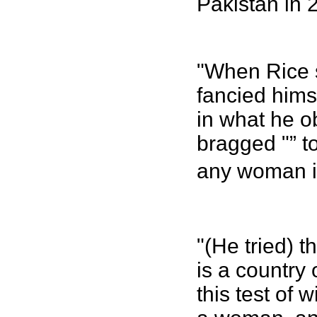
Pakistan in 
"When Rice s
fancied himse
in what he o
bragged "” t
any woman in
"(He tried) t
is a country 
this test of 