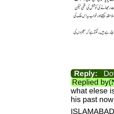
Reply:
Down
Replied by(
what elese i
his past now
ISLAMABAD: T