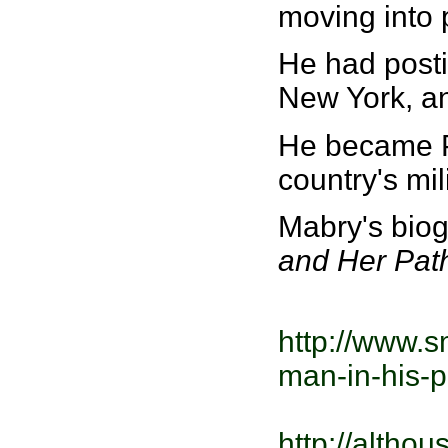
moving into p
He had posti
New York, an
He became Pa
country's mil
Mabry's biog
and Her Pat
http://www.
man-in-his-
http://altho