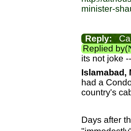
minister-sha
Reply:
Can 
Replied by(
its not joke 
Islamabad,
had a Condol
country's cab
Days after th