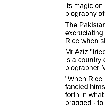
its magic on
biography o
The Pakista
excruciating
Rice when sh
Mr Aziz "trie
is a country o
biographer M
"When Rice s
fancied hims
forth in wha
bragged - to