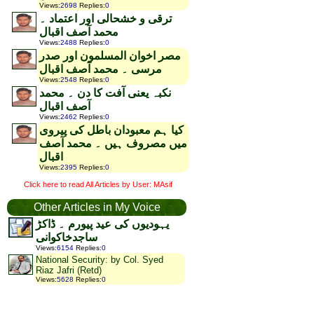
Views
:
2698
Replies
:
0
ترقی و خشحالی اور اعتماد ۔
محمد آصف اقبال
Views
:
2488
Replies
:
0
مصر اخوان المسلمون اور صدر
مرسی ۔ محمد آصف اقبال
Views
:
2548
Replies
:
0
نکبہ یعنی آفت کا دن ۔ محمد
آصف اقبال
Views
:
2462
Replies
:
0
کیا ہم معبودان باطل کی پیروی
میں مصروف ہیں ۔ محمد آصف
اقبال
Views
:
2395
Replies
:
0
Click here to read All Articles by User: MAsif
Other Articles in My Voice
یہودیوں کی عید پیورم ۔ ڈاکڑ
ساجدخاکوانی
Views
:
6154
Replies
:
0
National Security: by Col. Syed
Riaz Jafri (Retd)
Views
:
5628
Replies
:
0