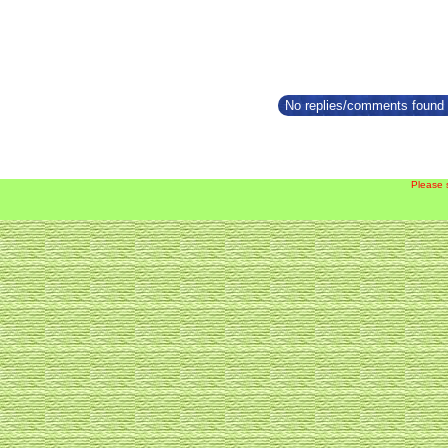
No replies/comments found f
Please 