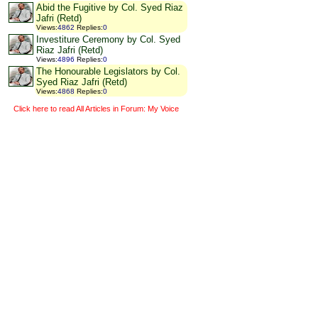
Abid the Fugitive by Col. Syed Riaz
Jafri (Retd)
Views
:
4862
Replies
:
0
Investiture Ceremony by Col. Syed
Riaz Jafri (Retd)
Views
:
4896
Replies
:
0
The Honourable Legislators by Col.
Syed Riaz Jafri (Retd)
Views
:
4868
Replies
:
0
Click here to read All Articles in Forum: My Voice