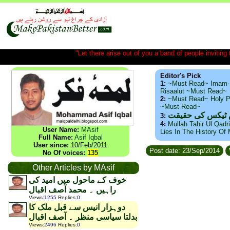
"Let there arise out of you a band of people inviting t
Editor's Pick
1:
~Must Read~ Imam-
Risaalut ~Must Read~
2:
~Must Read~ Holy P
~Must Read~
س ٹیکس کی حقیقت
3:
4:
Mullah Tahir Ul Qadr
User Name:
MAsif
Lies In The History Of
Full Name:
Asif Iqbal
User since:
10/Feb/2011
Post date: 23/Sep/2014
No Of voices:
135
Other Articles by MAsif
خوف کے ماحول میں امید کی
راہیں ۔ محمد آصف اقبال
Views
:
1255
Replies
:
0
دوہزار انیس سے قبل ملک کا
بدلتا سیاسی منظر ۔ آصف اقبال
Views
:
2496
Replies
:
0