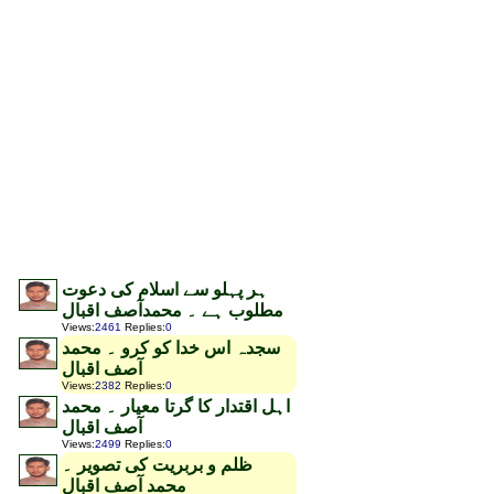
ہر پہلو سے اسلام کی دعوت
مطلوب ہے ۔ محمدآصف اقبال
Views
:
2461
Replies
:
0
سجدہ اس خدا کو کرو ۔ محمد
آصف اقبال
Views
:
2382
Replies
:
0
اہل اقتدار کا گرتا معیار ۔ محمد
آصف اقبال
Views
:
2499
Replies
:
0
ظلم و بربریت کی تصویر ۔
محمد آصف اقبال