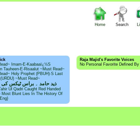
Home
Search
L
ick
Raja Majid's Favorite Voices
Read~ Imam-E-Kaabaaï¿½s
No Personal Favorite Defined By
n Tauheen-E-Risaalut ~Must Read~
ead~ Holy Prophet (PBUH)·s Last
s (URDU) ~Must Read~
ذید حامد ۔ براس ٹیکس کی 
Tahir Ul Qadri Caught Red Handed
e Most Blunt Lies In The History Of
{Eng}