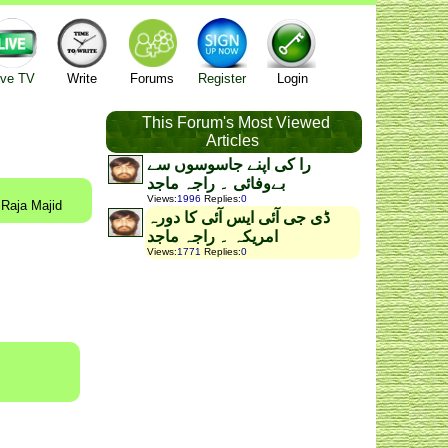
ive TV
Write
Forums
Register
Login
This Forum's Most Viewed
Articles
را کی اپنے جاسوسوں سے
بےوفائی ۔ راجہ ماجد
Views
:
1996
Replies
:
0
 Raja Majid
ڈی جی آئی ایس آئی کا دورہ
امریکہ ۔ راجہ ماجد
Views
:
1771
Replies
:
0