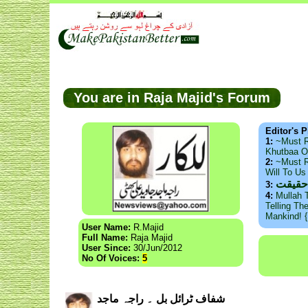
You are in Raja Majid's Forum
Editor's P
1:
~Must 
Khutbaa O
2:
~Must R
Will To U
حقیقت
3:
4:
Mullah 
Telling Th
Mankind! 
User Name:
R.Majid
Full Name:
Raja Majid
User Since:
30/Jun/2012
No Of Voices:
5
شفاف ٹرائل بل ۔ راجہ ماجد