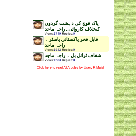
پاک فوج کی دہشت گردوں
کیخلاف کاروائی۔راجہ ماجد
Views
:
1749
Replies
:
0
قابل فخر پاکستانی پاسٹر ۔
راجہ ماجد
Views
:
1642
Replies
:
0
شفاف ٹرائل بل ۔ راجہ ماجد
Views
:
1533
Replies
:
0
Click here to read All Articles by User: R.Majid