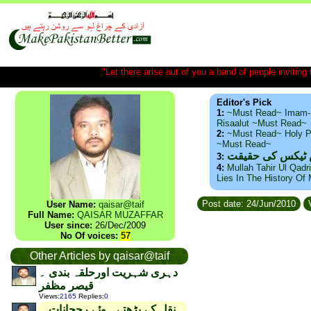
"Let there arise out of you a band of people inviting t
Editor's Pick
1:
~Must Read~ Imam-
Risaalut ~Must Read~
2:
~Must Read~ Holy P
~Must Read~
س ٹیکس کی حقیقت
3:
4:
Mullah Tahir Ul Qadr
Lies In The History Of
Post date: 24/Jun/2010
V
User Name:
qaisar@taif
Full Name:
QAISAR MUZAFFAR
User since:
26/Dec/2009
No Of voices:
57
Other Articles by qaisar@taif
دہری شہریت اورحلقہ بندی ۔
قیصر مظفر
Views
:
2165
Replies
:
0
نقل کے بڑھتے ہوئے رجحانات ۔