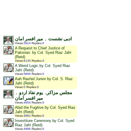
ادبی نشست ۔ میر افسر امان
Views
:
5914
Replies
:
0
A Request to Chief Justice of
Pakistan: by Col. Syed Riaz Jafri
(Retd)
Views
:
6135
Replies
:
0
A Weird Logic.by Col. Syed Riaz
Jafri (Retd)
Views
:
5806
Replies
:
0
Aah Rashid Junior by Col. S. Riaz
Jafri (Retd)
Views
:
0
Replies
:
0
مجلس مزاکرہ یوم نفاذ اردو ۔
میر افسر امان
Views
:
4954
Replies
:
0
Abid the Fugitive by Col. Syed Riaz
Jafri (Retd)
Views
:
4862
Replies
:
0
Investiture Ceremony by Col. Syed
Riaz Jafri (Retd)
Views
:
4896
Replies
:
0