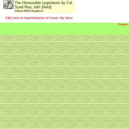
The Honourable Legislators by Col.
Syed Riaz Jafri (Retd)
Views
:
4869
Replies
:
0
Click here to read All Articles in Forum: My Voice
Please 