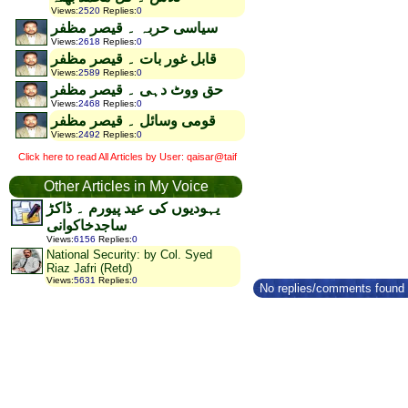
Views
:
2520
Replies
:
0
سیاسی حربہ ۔ قیصر مظفر
Views
:
2618
Replies
:
0
قابل غور بات ۔ قیصر مظفر
Views
:
2589
Replies
:
0
حق ووٹ دہی ۔ قیصر مظفر
Views
:
2468
Replies
:
0
قومی وسائل ۔ قیصر مظفر
Views
:
2492
Replies
:
0
Click here to read All Articles by User: qaisar@taif
Other Articles in My Voice
یہودیوں کی عید پیورم ۔ ڈاکڑ
ساجدخاکوانی
Views
:
6156
Replies
:
0
National Security: by Col. Syed
Riaz Jafri (Retd)
Views
:
5631
Replies
:
0
No replies/comments found f