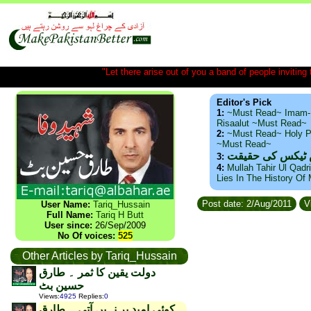
"Let there arise out of you a band of people inviting t
Editor's Pick
1:
~Must Read~ Imam-
Risaalut ~Must Read~
2:
~Must Read~ Holy P
~Must Read~
س ٹیکس کی حقیقت
3:
4:
Mullah Tahir Ul Qadr
Lies In The History Of
Post date: 2/Aug/2011
V
User Name:
Tariq_Hussain
Full Name:
Tariq H Butt
User since:
26/Sep/2009
No Of voices:
525
Other Articles by Tariq_Hussain
دولت یقین کا ثمر ۔ طارق
حسین بٹ
Views
:
4925
Replies
:
0
کوئی امید بر نہیں آتی ۔ طارق