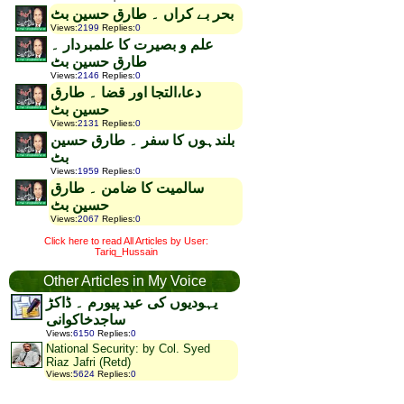
بحر بے کراں ۔ طارق حسین بٹ
Views
:
2199
Replies
:
0
علم و بصیرت کا علمبردار ۔
طارق حسین بٹ
Views
:
2146
Replies
:
0
دعا،التجا اور قضا ۔ طارق
حسین بٹ
Views
:
2131
Replies
:
0
بلندہوں کا سفر ۔ طارق حسین
بٹ
Views
:
1959
Replies
:
0
سالمیت کا ضامن ۔ طارق
حسین بٹ
Views
:
2067
Replies
:
0
Click here to read All Articles by User:
Tariq_Hussain
Other Articles in My Voice
یہودیوں کی عید پیورم ۔ ڈاکڑ
ساجدخاکوانی
Views
:
6150
Replies
:
0
National Security: by Col. Syed
Riaz Jafri (Retd)
Views
:
5624
Replies
:
0