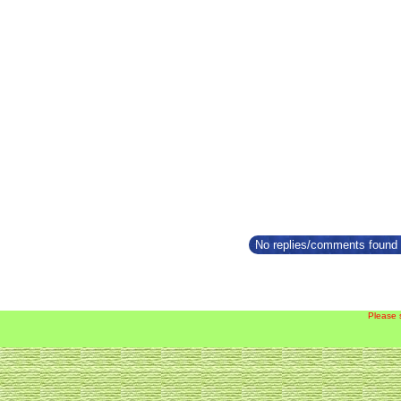
No replies/comments found f
Please 