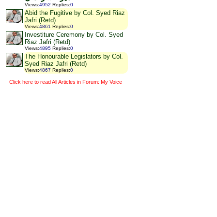
Views
:
4952
Replies
:
0
Abid the Fugitive by Col. Syed Riaz
Jafri (Retd)
Views
:
4861
Replies
:
0
Investiture Ceremony by Col. Syed
Riaz Jafri (Retd)
Views
:
4895
Replies
:
0
The Honourable Legislators by Col.
Syed Riaz Jafri (Retd)
Views
:
4867
Replies
:
0
Click here to read All Articles in Forum: My Voice