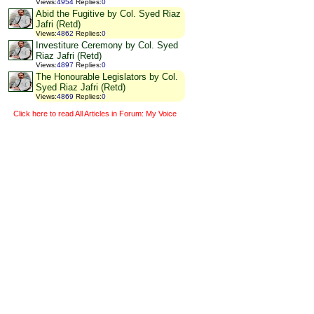
Views
:
4954
Replies
:
0
Abid the Fugitive by Col. Syed Riaz
Jafri (Retd)
Views
:
4862
Replies
:
0
Investiture Ceremony by Col. Syed
Riaz Jafri (Retd)
Views
:
4897
Replies
:
0
The Honourable Legislators by Col.
Syed Riaz Jafri (Retd)
Views
:
4869
Replies
:
0
Click here to read All Articles in Forum: My Voice