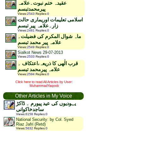
عقیدہ ختم نبوت۔علامہ
پیرمحمدتبسم
Views
:
2543
Replies
:
0
اسلامی تعلیمات اوریماری حالت
زار۔علامہ پیر تبسم
Views
:
2481
Replies
:
0
ماہ شوال المکرم کی فضیلت۔
علامہ پیر محمد تبسم
Views
:
2549
Replies
:
0
Sialkot News 29-07-2013
Views
:
2533
Replies
:
0
قرب الٰھی کا ذریعہ،اعتکاف ۔
علامہ پیرمحمد تبسم
Views
:
2594
Replies
:
0
Click here to read All Articles by User:
MuhammadYaqoob
Other Articles in My Voice
یہودیوں کی عید پیورم ۔ ڈاکڑ
ساجدخاکوانی
Views
:
6158
Replies
:
0
National Security: by Col. Syed
Riaz Jafri (Retd)
Views
:
5632
Replies
:
0