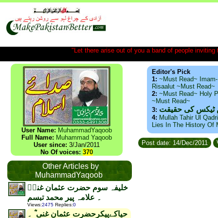
"Let there arise out of you a band of people inviting t
Editor's Pick
1:
~Must Read~ Imam-
Risaalut ~Must Read~
2:
~Must Read~ Holy P
~Must Read~
س ٹیکس کی حقیقت
3:
4:
Mullah Tahir Ul Qadr
Lies In The History Of
User Name:
MuhammadYaqoob
Full Name:
Muhammad Yaqoob
Post date: 14/Dec/2011
User since:
3/Jan/2011
No Of voices:
370
Other Articles by
MuhammadYaqoob
خلیفہ سوم حضرت عثمان غنیؓ
۔ علامہ پیر محمد تبسم
Views
:
2475
Replies
:
0
حیاکےپیکرحضرت عثمان غنی ؓ ۔