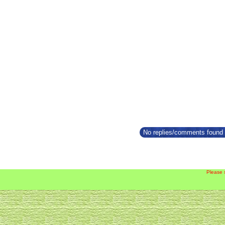
No replies/comments found f
Please 