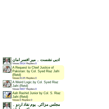
ادبی نشست ۔ میر افسر امان
Views
:
5914
Replies
:
0
A Request to Chief Justice of
Pakistan: by Col. Syed Riaz Jafri
(Retd)
Views
:
6135
Replies
:
0
A Weird Logic.by Col. Syed Riaz
Jafri (Retd)
Views
:
5807
Replies
:
0
Aah Rashid Junior by Col. S. Riaz
Jafri (Retd)
Views
:
0
Replies
:
0
مجلس مزاکرہ یوم نفاذ اردو ۔