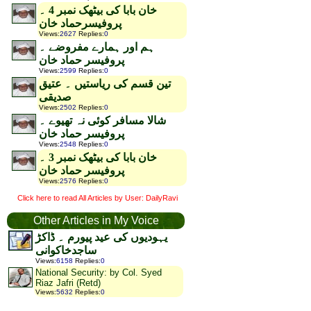
خان بابا کی بیٹھک نمبر 4 ۔
پروفیسرحماد خان
Views
:
2627
Replies
:
0
ہم اور ہمارے مفروضے ۔
پروفیسر حماد خان
Views
:
2599
Replies
:
0
تین قسم کی ریاستیں ۔ عتیق
صدیقی
Views
:
2502
Replies
:
0
شالا مسافر کوئی نہ تھیوے ۔
پروفیسر حماد خان
Views
:
2548
Replies
:
0
خان بابا کی بیٹھک نمبر 3 ۔
پروفیسر حماد خان
Views
:
2576
Replies
:
0
Click here to read All Articles by User: DailyRavi
Other Articles in My Voice
یہودیوں کی عید پیورم ۔ ڈاکڑ
ساجدخاکوانی
Views
:
6158
Replies
:
0
National Security: by Col. Syed
Riaz Jafri (Retd)
Views
:
5632
Replies
:
0