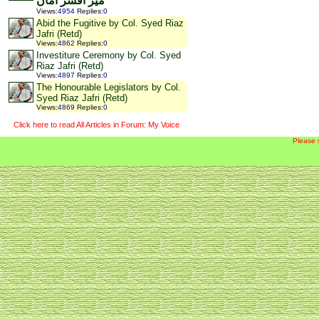
میر افسر امان
Views
:
4954
Replies
:
0
Abid the Fugitive by Col. Syed Riaz
Jafri (Retd)
Views
:
4862
Replies
:
0
Investiture Ceremony by Col. Syed
Riaz Jafri (Retd)
Views
:
4897
Replies
:
0
The Honourable Legislators by Col.
Syed Riaz Jafri (Retd)
Views
:
4869
Replies
:
0
Click here to read All Articles in Forum: My Voice
Please 