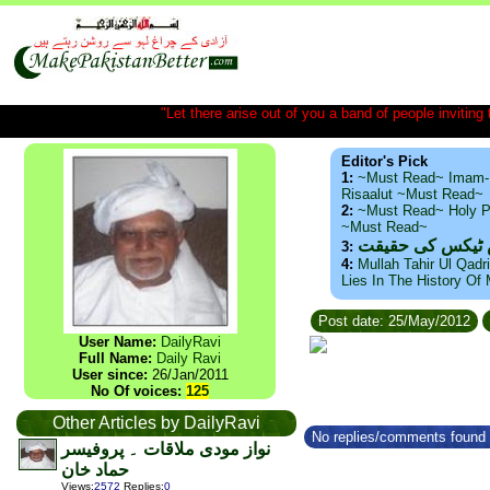
"Let there arise out of you a band of people inviting t
Editor's Pick
1:
~Must Read~ Imam-
Risaalut ~Must Read~
2:
~Must Read~ Holy P
~Must Read~
س ٹیکس کی حقیقت
3:
4:
Mullah Tahir Ul Qadr
Lies In The History Of
Post date: 25/May/2012
User Name:
DailyRavi
Full Name:
Daily Ravi
User since:
26/Jan/2011
No Of voices:
125
Other Articles by DailyRavi
No replies/comments found f
نواز مودی ملاقات ۔ پروفیسر
حماد خان
Views
:
2572
Replies
:
0