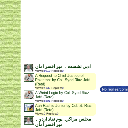
ادبی نشست ۔ میر افسر امان
Views
:
5910
Replies
:
0
A Request to Chief Justice of
Pakistan: by Col. Syed Riaz Jafri
(Retd)
Views
:
6132
Replies
:
0
No replies/comm
A Weird Logic.by Col. Syed Riaz
Jafri (Retd)
Views
:
5801
Replies
:
0
Aah Rashid Junior by Col. S. Riaz
Jafri (Retd)
Views
:
0
Replies
:
0
مجلس مزاکرہ یوم نفاذ اردو ۔
میر افسر امان