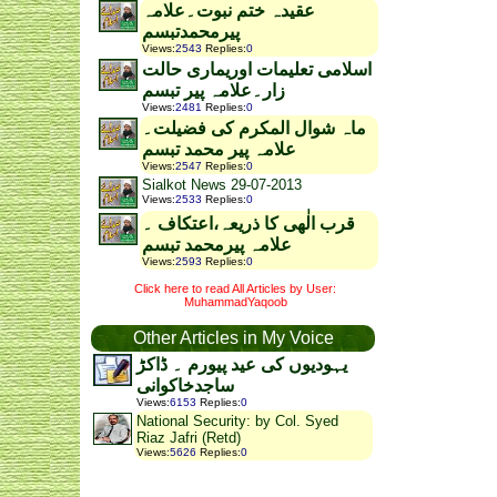
عقیدہ ختم نبوت۔علامہ
پیرمحمدتبسم
Views
:
2543
Replies
:
0
اسلامی تعلیمات اوریماری حالت
زار۔علامہ پیر تبسم
Views
:
2481
Replies
:
0
ماہ شوال المکرم کی فضیلت۔
علامہ پیر محمد تبسم
Views
:
2547
Replies
:
0
Sialkot News 29-07-2013
Views
:
2533
Replies
:
0
قرب الٰھی کا ذریعہ،اعتکاف ۔
علامہ پیرمحمد تبسم
Views
:
2593
Replies
:
0
Click here to read All Articles by User:
MuhammadYaqoob
Other Articles in My Voice
یہودیوں کی عید پیورم ۔ ڈاکڑ
ساجدخاکوانی
Views
:
6153
Replies
:
0
National Security: by Col. Syed
Riaz Jafri (Retd)
Views
:
5626
Replies
:
0