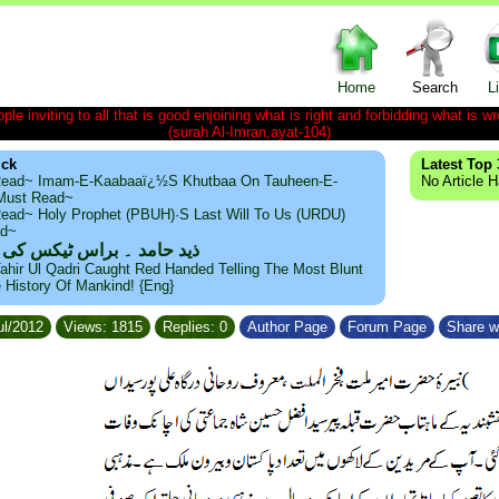
Home
Search
L
le inviting to all that is good enjoining what is right and forbidding what is wr
(surah Al-Imran,ayat-104)
ick
Latest Top 
ead~ Imam-E-Kaabaaï¿½s Khutbaa On Tauheen-E-
No Article 
~Must Read~
ead~ Holy Prophet (PBUH)·s Last Will To Us (URDU)
ad~
مد ۔ براس ٹیکس کی حقیقت
ahir Ul Qadri Caught Red Handed Telling The Most Blunt
e History Of Mankind! {Eng}
ul/2012
Views: 1815
Replies: 0
Author Page
Forum Page
Share w