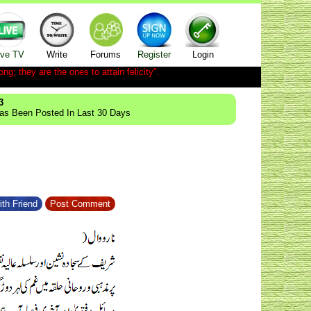
ive TV
Write
Forums
Register
Login
ong; they are the ones to attain felicity".
3
Has Been Posted In Last 30 Days
ith Friend
Post Comment