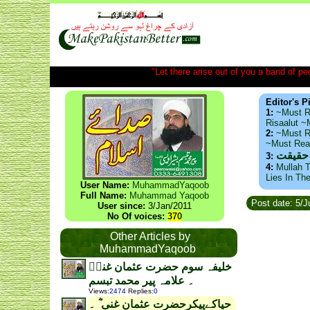
"Let there arise out of you a band of peop
Editor's P
1:
~Must R
Risaalut 
2:
~Must R
~Must Re
ذید حا
3:
4:
Mullah T
Lies In Th
User Name:
MuhammadYaqoob
Full Name:
Muhammad Yaqoob
Post date: 5/J
User since:
3/Jan/2011
No Of voices:
370
Other Articles by
MuhammadYaqoob
خلیفہ سوم حضرت عثمان غنیؓ
۔ علامہ پیر محمد تبسم
Views
:
2474
Replies
:
0
حیاکےپیکرحضرت عثمان غنی ؓ ۔