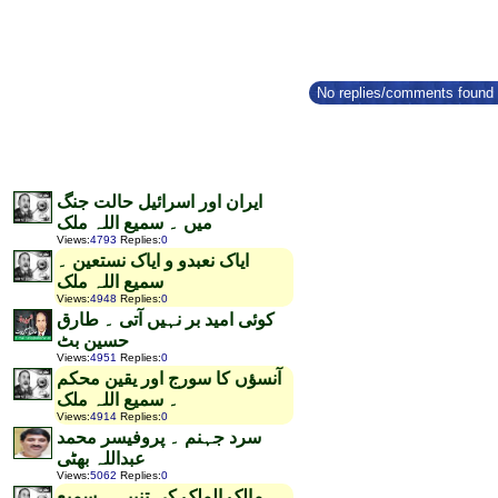
No replies/comments found f
ایران اور اسرائیل حالت جنگ
میں ۔ سمیع اللہ ملک
Views
:
4793
Replies
:
0
ایاک نعبدو و ایاک نستعین ۔
سمیع اللہ ملک
Views
:
4948
Replies
:
0
کوئی امید بر نہیں آتی ۔ طارق
حسین بٹ
Views
:
4951
Replies
:
0
آنسؤں کا سورج اور یقین محکم
۔ سمیع اللہ ملک
Views
:
4914
Replies
:
0
سرد جہنم ۔ پروفیسر محمد
عبداللہ بھٹی
Views
:
5062
Replies
:
0
مالک الملک کی تنبیہ ۔ سمیع