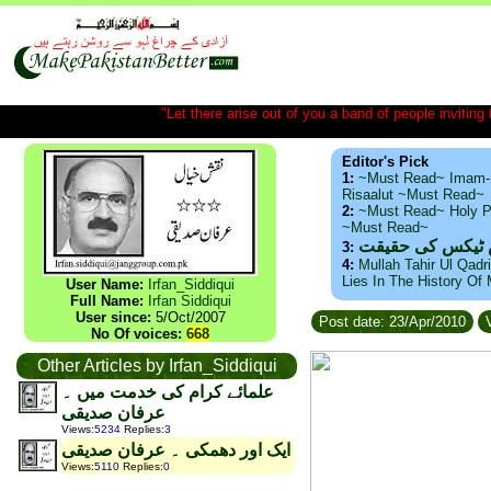
"Let there arise out of you a band of people inviting t
Editor's Pick
1:
~Must Read~ Imam-
Risaalut ~Must Read~
2:
~Must Read~ Holy P
~Must Read~
س ٹیکس کی حقیقت
3:
4:
Mullah Tahir Ul Qadr
Lies In The History Of
User Name:
Irfan_Siddiqui
Full Name:
Irfan Siddiqui
User since:
5/Oct/2007
Post date: 23/Apr/2010
V
No Of voices:
668
Other Articles by Irfan_Siddiqui
علمائے کرام کی خدمت میں ۔
عرفان صدیقی
Views
:
5234
Replies
:
3
ایک اور دھمکی ۔ عرفان صدیقی
Views
:
5110
Replies
:
0