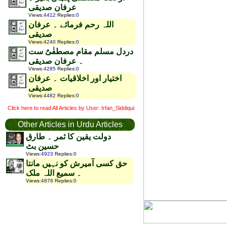
عرفان صدیقی
Views
:
4412
Replies
:
0
اللہ رحم فرمائے ۔ عرفان
صدیقی
Views
:
4240
Replies
:
0
دردل مسلم مقام مصطفٰیٌ ست
۔ عرفان صدیقی
Views
:
4285
Replies
:
0
اختیار اور اخلاقیات ۔ عرفان
صدیقی
Views
:
4482
Replies
:
0
Click here to read All Articles by User: Irfan_Siddiqui
Other Articles in Urdu Articles
دولت یقین کا ثمر ۔ طارق
حسین بٹ
Views
:
4923
Replies
:
0
حق کسی آمیرش کو نہیں مانتا
۔ سمیع اللہ ملک
Views
:
4878
Replies
:
0