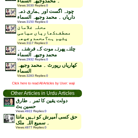
۔ محمدوجیھہ السماء
Views
:
3030
Replies
:
0
چودہ اگست اور ہماری ذمہ
داریاں ۔ محمد وجیھہ السماء
Views
:
3150
Replies
:
0
محلہ غلامان
مصطفےکھاریاں سیاسی
یتیم ہے؟محمدوجیھہ
Views
:
3117
Replies
:
0
چلتے پھرتے موت کے فرشتے ۔
محمد وجیھہ السماء
Views
:
2932
Replies
:
0
کھاریاں رپورٹ ۔ محمد وجیھہ
السماء
Views
:
3283
Replies
:
0
Click here to read All Articles by User: waji
Other Articles in Urdu Articles
دولت یقین کا ثمر ۔ طارق
حسین بٹ
Views
:
4922
Replies
:
0
حق کسی آمیرش کو نہیں مانتا
۔ سمیع اللہ ملک
Views
:
4877
Replies
:
0