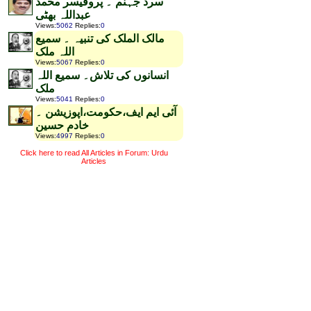
سرد جہنم ۔ پروفیسر محمد
عبداللہ بھٹی
Views
:
5062
Replies
:
0
مالک الملک کی تنبیہ ۔ سمیع
اللہ ملک
Views
:
5067
Replies
:
0
انسانوں کی تلاش۔ سمیع اللہ
ملک
Views
:
5041
Replies
:
0
آئی ایم ایف،حکومت،اپوزیشن ۔
خادم حسین
Views
:
4997
Replies
:
0
Click here to read All Articles in Forum: Urdu
Articles