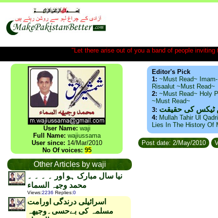
"Let there arise out of you a band of people inviting t
Editor's Pick
1:
~Must Read~ Imam-
Risaalut ~Must Read~
2:
~Must Read~ Holy P
~Must Read~
س ٹیکس کی حقیقت
3:
4:
Mullah Tahir Ul Qadr
Lies In The History Of
User Name:
waji
Full Name:
wajiussama
User since:
14/Mar/2010
Post date: 2/May/2010
V
No Of voices:
95
Other Articles by waji
نیا سال مبارک ہو اور ۔ ۔ ۔ ۔
محمد وجیہ السماء
Views
:
2236
Replies
:
0
اسرائیلی درندگی اورامت
مسلمہ کی بےحسی۔وجیھہ