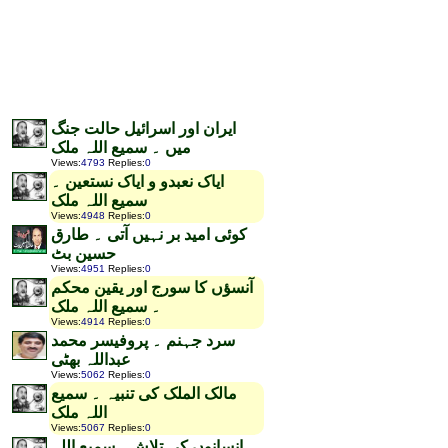
ایران اور اسرائیل حالت جنگ
میں ۔ سمیع اللہ ملک
Views
:
4793
Replies
:
0
ایاک نعبدو و ایاک نستعین ۔
سمیع اللہ ملک
Views
:
4948
Replies
:
0
کوئی امید بر نہیں آتی ۔ طارق
حسین بٹ
Views
:
4951
Replies
:
0
آنسؤں کا سورج اور یقین محکم
۔ سمیع اللہ ملک
Views
:
4914
Replies
:
0
سرد جہنم ۔ پروفیسر محمد
عبداللہ بھٹی
Views
:
5062
Replies
:
0
مالک الملک کی تنبیہ ۔ سمیع
اللہ ملک
Views
:
5067
Replies
:
0
انسانوں کی تلاش۔ سمیع اللہ