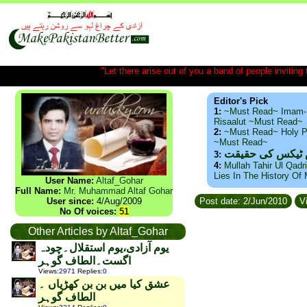
"Let there arise out of you a band of people inviting t
Editor's Pick
1:
~Must Read~ Imam-
Risaalut ~Must Read~
2:
~Must Read~ Holy P
~Must Read~
س ٹیکس کی حقیقت
3:
4:
Mullah Tahir Ul Qadr
Lies In The History Of
User Name:
Altaf_Gohar
Full Name:
Mr. Muhammad Altaf Gohar
User since:
4/Aug/2009
Post date: 2/Jun/2010
Vi
No Of voices:
51
Other Articles by Altaf_Gohar
یوم آزادی،یوم استقلال۔چودہ
اگست۔الطاف گوہر
Views
:
2971
Replies
:
0
عشق کیا میں بن بن کھڑیاں ۔
الطاف گوہر