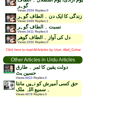
گوہر
Views
:
3556
Replies
:
0
زندگی کا ایک دن ۔ الطاف گوہر
Views
:
3499
Replies
:
1
نسبت ۔ الطاف گوہر
Views
:
3411
Replies
:
0
دل کی آواز ۔ الطاف گوھر
Views
:
3350
Replies
:
0
Click here to read All Articles by User: Altaf_Gohar
Other Articles in Urdu Articles
دولت یقین کا ثمر ۔ طارق
حسین بٹ
Views
:
4923
Replies
:
0
حق کسی آمیرش کو نہیں مانتا
۔ سمیع اللہ ملک
Views
:
4878
Replies
:
0