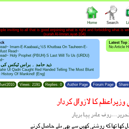
Home
Search
L
le inviting to all that is good enjoining what is right and forbidding what is wr
(surah Al-Imran,ayat-104)
ick
Latest Top 
ead~ Imam-E-Kaabaaï¿½s Khutbaa On Tauheen-E-
No Article 
~Must Read~
ead~ Holy Prophet (PBUH)·s Last Will To Us (URDU)
ad~
ذید حامد ۔ براس ٹیکس کی
ahir Ul Qadri Caught Red Handed Telling The Most Blunt
e History Of Mankind! {Eng}
/Jun/2010
Views: 2191
Replies: 0
Author Page
Forum Page
Share 