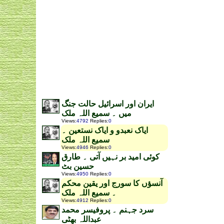
ایران اور اسرائیل حالت جنگ
میں ۔ سمیع اللہ ملک
Views
:
4792
Replies
:
0
ایاک نعبدو و ایاک نستعین ۔
سمیع اللہ ملک
Views
:
4946
Replies
:
0
کوئی امید بر نہیں آتی ۔ طارق
حسین بٹ
Views
:
4950
Replies
:
0
آنسؤں کا سورج اور یقین محکم
۔ سمیع اللہ ملک
Views
:
4912
Replies
:
0
سرد جہنم ۔ پروفیسر محمد
عبداللہ بھٹی