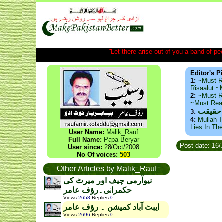
"Let there arise out of you a band of peop
Editor's P
1:
~Must R
Risaalut 
2:
~Must R
~Must Re
 حقیقت
3:
4:
Mullah T
Lies In Th
User Name:
Malik_Rauf
Full Name:
Papa Beryar
Post date: 16
User since:
28/Oct/2008
No Of voices:
503
Other Articles by Malik_Rauf
نیوآرمی چیف اور میرٹ کی
حکمرانی۔رؤف عامر
Views
:
2658
Replies
:
0
ایبٹ آباد کمیشن ۔ رؤف عامر
Views
:
2696
Replies
:
0