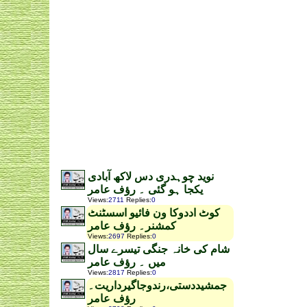
نوید چوہدری دس لاکھ آبادی
یکجا ہو گئی ۔ رؤف عامر
Views
:
2711
Replies
:
0
کوٹ اددوکا ون فائیو اسسٹنٹ
کمشنر۔ رؤف عامر
Views
:
2697
Replies
:
0
شام کی خانہ جنگی تیسرے سال
میں ۔ رؤف عامر
Views
:
2817
Replies
:
0
جمشیددستی،رندوجاگیرداریت۔
رؤف عامر