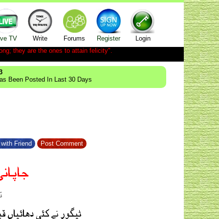
ive TV
Write
Forums
Register
Login
ong; they are the ones to attain felicity".
3
Has Been Posted In Last 30 Days
with Friend
Post Comment