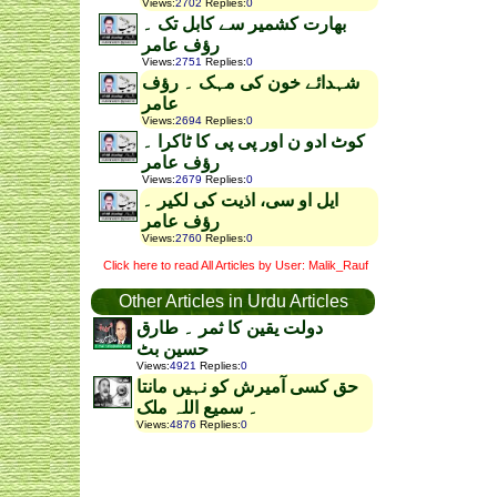
Views
:
2702
Replies
:
0
بھارت کشمیر سے کابل تک ۔
رؤف عامر
Views
:
2751
Replies
:
0
شہدائے خون کی مہک ۔ رؤف
عامر
Views
:
2694
Replies
:
0
کوٹ ادو ن اور پی پی کا ٹاکرا ۔
رؤف عامر
Views
:
2679
Replies
:
0
ایل او سی، اذیت کی لکیر ۔
رؤف عامر
Views
:
2760
Replies
:
0
Click here to read All Articles by User: Malik_Rauf
Other Articles in Urdu Articles
دولت یقین کا ثمر ۔ طارق
حسین بٹ
Views
:
4921
Replies
:
0
حق کسی آمیرش کو نہیں مانتا
۔ سمیع اللہ ملک
Views
:
4876
Replies
:
0