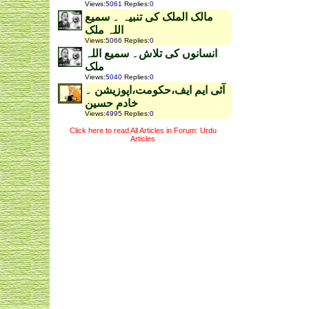
Views
:
5061
Replies
:
0
مالک الملک کی تنبیہ ۔ سمیع
اللہ ملک
Views
:
5066
Replies
:
0
انسانوں کی تلاش۔ سمیع اللہ
ملک
Views
:
5040
Replies
:
0
آئی ایم ایف،حکومت،اپوزیشن ۔
خادم حسین
Views
:
4995
Replies
:
0
Click here to read All Articles in Forum: Urdu
Articles