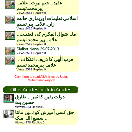
عقیدہ ختم نبوت۔علامہ
پیرمحمدتبسم
Views
:
2541
Replies
:
0
اسلامی تعلیمات اوریماری حالت
زار۔علامہ پیر تبسم
Views
:
2479
Replies
:
0
ماہ شوال المکرم کی فضیلت۔
علامہ پیر محمد تبسم
Views
:
2547
Replies
:
0
Sialkot News 29-07-2013
Views
:
2531
Replies
:
0
قرب الٰھی کا ذریعہ،اعتکاف ۔
علامہ پیرمحمد تبسم
Views
:
2593
Replies
:
0
Click here to read All Articles by User:
MuhammadYaqoob
Other Articles in Urdu Articles
دولت یقین کا ثمر ۔ طارق
حسین بٹ
Views
:
4923
Replies
:
0
حق کسی آمیرش کو نہیں مانتا
۔ سمیع اللہ ملک
Views
:
4878
Replies
:
0