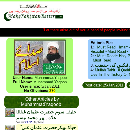
"Let there arise out of you a band of people inviting t
Editor's Pick
1:
~Must Read~ Imam-
Risaalut ~Must Read~
2:
~Must Read~ Holy P
~Must Read~
س ٹیکس کی حقیقت
3:
4:
Mullah Tahir Ul Qadr
Lies In The History Of
User Name:
MuhammadYaqoob
Full Name:
Muhammad Yaqoob
Post date: 25/Jan/2011
V
User since:
3/Jan/2011
No Of voices:
370
Other Articles by
MuhammadYaqoob
خلیفہ سوم حضرت عثمان غنیؓ
۔ علامہ پیر محمد تبسم
Views
:
2472
Replies
:
0
حیاکےپیکرحضرت عثمان غنی ؓ ۔