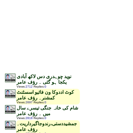
نوید چوہدری دس لاکھ آبادی
یکجا ہو گئی ۔ رؤف عامر
Views
:
2712
Replies
:
0
کوٹ اددوکا ون فائیو اسسٹنٹ
کمشنر۔ رؤف عامر
Views
:
2697
Replies
:
0
شام کی خانہ جنگی تیسرے سال
میں ۔ رؤف عامر
Views
:
2818
Replies
:
0
جمشیددستی،رندوجاگیرداریت۔
رؤف عامر