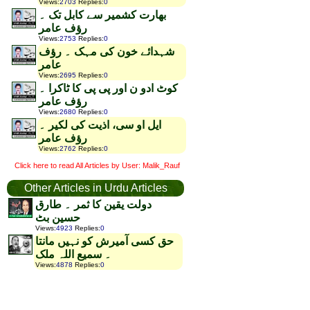
Views
:
2703
Replies
:
0
بھارت کشمیر سے کابل تک ۔
رؤف عامر
Views
:
2753
Replies
:
0
شہدائے خون کی مہک ۔ رؤف
عامر
Views
:
2695
Replies
:
0
کوٹ ادو ن اور پی پی کا ٹاکرا ۔
رؤف عامر
Views
:
2680
Replies
:
0
ایل او سی، اذیت کی لکیر ۔
رؤف عامر
Views
:
2762
Replies
:
0
Click here to read All Articles by User: Malik_Rauf
Other Articles in Urdu Articles
دولت یقین کا ثمر ۔ طارق
حسین بٹ
Views
:
4923
Replies
:
0
حق کسی آمیرش کو نہیں مانتا
۔ سمیع اللہ ملک
Views
:
4878
Replies
:
0