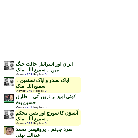
ایران اور اسرائیل حالت جنگ
میں ۔ سمیع اللہ ملک
Views
:
4793
Replies
:
0
ایاک نعبدو و ایاک نستعین ۔
سمیع اللہ ملک
Views
:
4948
Replies
:
0
کوئی امید بر نہیں آتی ۔ طارق
حسین بٹ
Views
:
4951
Replies
:
0
آنسؤں کا سورج اور یقین محکم
۔ سمیع اللہ ملک
Views
:
4914
Replies
:
0
سرد جہنم ۔ پروفیسر محمد
عبداللہ بھٹی