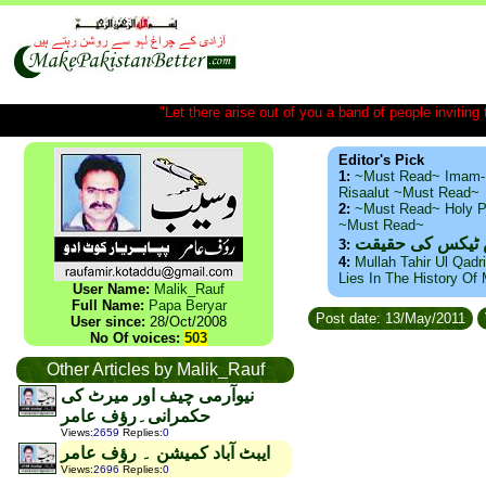
"Let there arise out of you a band of people inviting t
Editor's Pick
1:
~Must Read~ Imam-
Risaalut ~Must Read~
2:
~Must Read~ Holy P
~Must Read~
س ٹیکس کی حقیقت
3:
4:
Mullah Tahir Ul Qadr
Lies In The History Of
User Name:
Malik_Rauf
Full Name:
Papa Beryar
Post date: 13/May/2011
User since:
28/Oct/2008
No Of voices:
503
Other Articles by Malik_Rauf
نیوآرمی چیف اور میرٹ کی
حکمرانی۔رؤف عامر
Views
:
2659
Replies
:
0
ایبٹ آباد کمیشن ۔ رؤف عامر
Views
:
2696
Replies
:
0