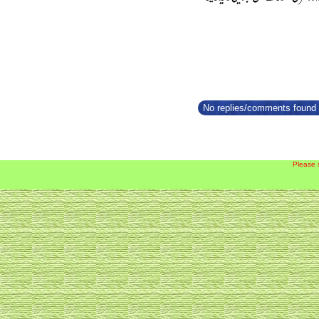
No replies/comments found f
Please 