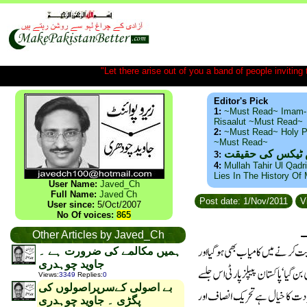
"Let there arise out of you a band of people inviting t
Editor's Pick
1:
~Must Read~ Imam-
Risaalut ~Must Read~
2:
~Must Read~ Holy P
~Must Read~
س ٹیکس کی حقیقت
3:
4:
Mullah Tahir Ul Qadr
Lies In The History Of
User Name:
Javed_Ch
Full Name:
Javed Ch
Post date: 1/Nov/2011
V
User since:
5/Oct/2007
No Of voices:
865
Other Articles by Javed_Ch
ہمیں مکالمے کی ضرورت ہے ۔
جاوید چوہدری
Views
:
3349
Replies
:
0
بے اصولی کےسرپراصولوں کی
پگڑی ۔ جاوید چوہدری