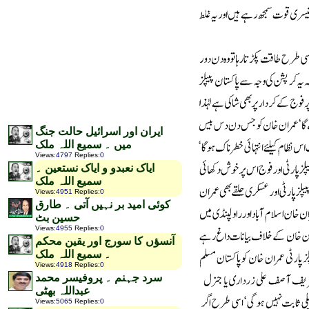
ایران اور اسرائیل حالت جنگ
میں ۔ سمیع اللہ ملک
Views
:
4797
Replies
:
0
ایاک نعبدو و ایاک نستعین ۔
سمیع اللہ ملک
Views
:
4951
Replies
:
0
کوئی امید بر نہیں آتی ۔ طارق
حسین بٹ
Views
:
4955
Replies
:
0
آنسؤں کا سورج اور یقین محکم
۔ سمیع اللہ ملک
Views
:
4918
Replies
:
0
سرد جہنم ۔ پروفیسر محمد
عبداللہ بھٹی
Views
:
5065
Replies
:
0