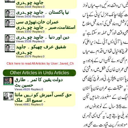
جاوید چوہدری
Views
:
3448
Replies
:
0
نیا پاکستان ۔ جاوید چوہدری
Views
:
3450
Replies
:
0
عمران خان،تھوڑی سی
استقامت،صبر ۔ جاوید چوہدری
Views
:
3350
Replies
:
0
دین اور دنیا ۔ جاوید چوہدری
Views
:
3538
Replies
:
0
شفیق عرف چھیکو ۔ جاوید
چوہدری
Views
:
3576
Replies
:
0
Click here to read All Articles by User: Javed_Ch
Other Articles in Urdu Articles
دولت یقین کا ثمر ۔ طارق
حسین بٹ
Views
:
4926
Replies
:
0
حق کسی آمیرش کو نہیں مانتا
۔ سمیع اللہ ملک
Views
:
4881
Replies
:
0