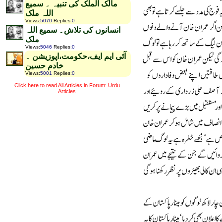
مالک الملک کی تنبیہ ۔ سمیع
اللہ ملک
Views
:
5070
Replies
:
0
انسانوں کی تلاش۔ سمیع اللہ
ملک
Views
:
5046
Replies
:
0
آئی ایم ایف،حکومت،اپوزیشن ۔
خادم حسین
Views
:
5001
Replies
:
0
Click here to read All Articles in Forum: Urdu
Articles