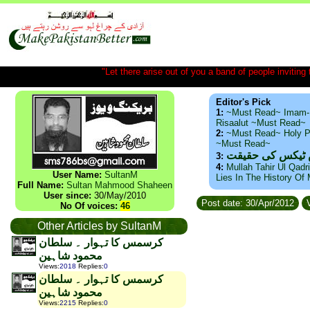
"Let there arise out of you a band of people inviting t
Editor's Pick
1:
~Must Read~ Imam-
Risaalut ~Must Read~
2:
~Must Read~ Holy P
~Must Read~
س ٹیکس کی حقیقت
3:
4:
Mullah Tahir Ul Qadr
User Name:
SultanM
Lies In The History Of
Full Name:
Sultan Mahmood Shaheen
User since:
30/May/2010
Post date: 30/Apr/2012
V
No Of voices:
46
Other Articles by SultanM
کرسمس کا تہوار ۔ سلطان
محمود شاہین
Views
:
2018
Replies
:
0
کرسمس کا تہوار ۔ سلطان
محمود شاہین
Views
:
2215
Replies
:
0