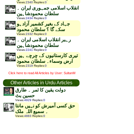
Views
:
2340
Replies
:
0
انقلاب اسلامی جمہوری ایران ۔
سلطان محمودشاہین
Views
:
2434
Replies
:
0
جہاد کے بغیر کشمیر آزادہو
سکے گا ؟ سلطان محمود
Views
:
2332
Replies
:
0
رہبر انقلاب اسلامی ایران ۔
سلطان محمودشاہین
Views
:
2241
Replies
:
0
تیری کارستانیوں کے چرچے ہیں
ارض وسماء۔ سلطان محمود
Views
:
2319
Replies
:
0
Click here to read All Articles by User: SultanM
Other Articles in Urdu Articles
دولت یقین کا ثمر ۔ طارق
حسین بٹ
Views
:
4929
Replies
:
0
حق کسی آمیرش کو نہیں مانتا
۔ سمیع اللہ ملک
Views
:
4883
Replies
:
0