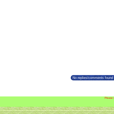
No replies/comments found f
Please 