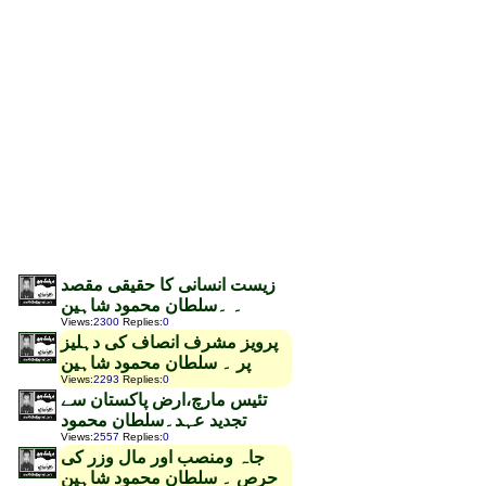
زیست انسانی کا حقیقی مقصد
۔ ۔سلطان محمود شاہین
Views
:
2300
Replies
:
0
پرویز مشرف انصاف کی دہلیز
پر ۔ سلطان محمود شاہین
Views
:
2293
Replies
:
0
تئیس مارچ،ارض پاکستان سے
تجدید عہد۔سلطان محمود
Views
:
2557
Replies
:
0
جاہ ومنصب اور مال وزر کی
حرص ۔ سلطان محمود شاہین