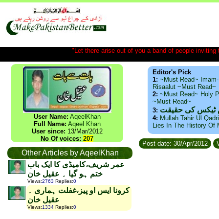
"Let there arise out of you a band of people inviting t
Editor's Pick
1:
~Must Read~ Imam-
Risaalut ~Must Read~
2:
~Must Read~ Holy P
~Must Read~
س ٹیکس کی حقیقت
3:
User Name:
AqeelKhan
4:
Mullah Tahir Ul Qadr
Full Name:
Aqeel Khan
Lies In The History Of
User since:
13/Mar/2012
No Of voices:
207
Post date: 30/Apr/2012
V
Other Articles by AqeelKhan
عمر شریف،کامیڈی کا ایک باب
ختم ہو گیا ۔ عقیل خان
Views
:
2763
Replies
:
0
کرونا ایس او پیز،غفلت ہماری ۔
عقیل خان
Views
:
1334
Replies
:
0