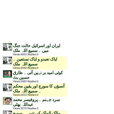
ایران اور اسرائیل حالت جنگ
میں ۔ سمیع اللہ ملک
Views
:
4803
Replies
:
0
ایاک نعبدو و ایاک نستعین ۔
سمیع اللہ ملک
Views
:
4958
Replies
:
0
کوئی امید بر نہیں آتی ۔ طارق
حسین بٹ
Views
:
4960
Replies
:
0
آنسؤں کا سورج اور یقین محکم
۔ سمیع اللہ ملک
Views
:
4923
Replies
:
0
سرد جہنم ۔ پروفیسر محمد
عبداللہ بھٹی
Views
:
5070
Replies
:
0
مالک الملک کی تنبیہ ۔ سمیع