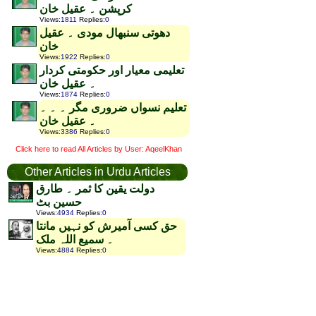
کرپشن ۔ عقیل خان
Views
:
1811
Replies
:
0
دھوتی سنبھال مودی ۔ عقیل
خان
Views
:
1922
Replies
:
0
تعلیمی معیار اور حکومتی کردار
۔ عقیل خان
Views
:
1874
Replies
:
0
تعلیم نسواں ضروری مگر ۔ ۔ ۔
۔ عقیل خان
Views
:
3386
Replies
:
0
Click here to read All Articles by User: AqeelKhan
Other Articles in Urdu Articles
دولت یقین کا ثمر ۔ طارق
حسین بٹ
Views
:
4934
Replies
:
0
حق کسی آمیرش کو نہیں مانتا
۔ سمیع اللہ ملک
Views
:
4884
Replies
:
0