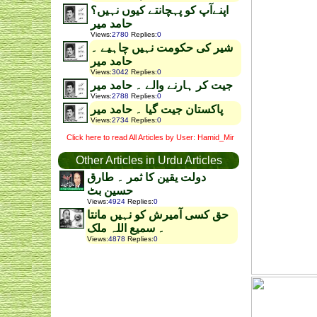
اپنےآپ کو پہچانتے کیوں نہیں؟
حامد میر
Views
:
2780
Replies
:
0
شیر کی حکومت نہیں چاہیے ۔
حامد میر
Views
:
3042
Replies
:
0
جیت کر ہارنے والے ۔ حامد میر
Views
:
2788
Replies
:
0
پاکستان جیت گیا ۔ حامد میر
Views
:
2734
Replies
:
0
Click here to read All Articles by User: Hamid_Mir
Other Articles in Urdu Articles
دولت یقین کا ثمر ۔ طارق
حسین بٹ
Views
:
4924
Replies
:
0
حق کسی آمیرش کو نہیں مانتا
۔ سمیع اللہ ملک
Views
:
4878
Replies
:
0