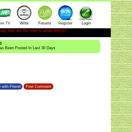
ive TV
Write
Forums
Register
Login
ong; they are the ones to attain felicity".
3
Has Been Posted In Last 30 Days
 with Friend
Post Comment