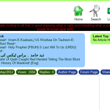
Home
Search
L
le inviting to all that is good enjoining what is right and forbidding what is wr
(surah Al-Imran,ayat-104)
ick
Latest Top 
ead~ Imam-E-Kaabaaï¿½s Khutbaa On Tauheen-E-
No Article 
~Must Read~
ead~ Holy Prophet (PBUH)·s Last Will To Us (URDU)
ad~
ذید حامد ۔ براس ٹیکس کی
ahir Ul Qadri Caught Red Handed Telling The Most Blunt
e History Of Mankind! {Eng}
/May/2012
Views: 1556
Replies: 0
Author Page
Forum Page
Share