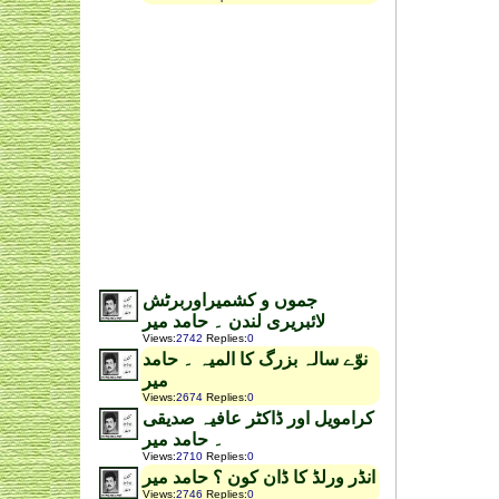
جموں و کشمیراوربرٹش
لائبریری لندن ۔ حامد میر
Views
:
2742
Replies
:
0
نوّے سالہ بزرگ کا المیہ ۔ حامد
میر
Views
:
2674
Replies
:
0
کرامویل اور ڈاکٹر عافیہ صدیقی
۔ حامد میر
Views
:
2710
Replies
:
0
انڈر ورلڈ کا ڈان کون ؟ حامد میر
Views
:
2746
Replies
:
0