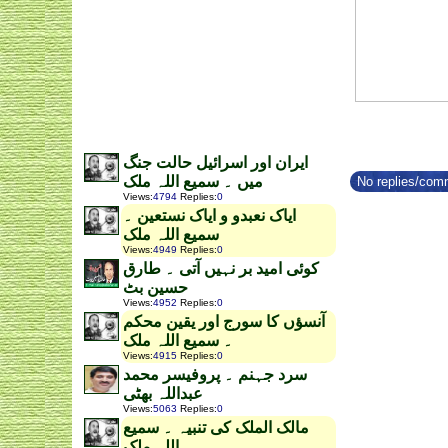
ایران اور اسرائیل حالت جنگ
میں ۔ سمیع اللہ ملک
No replies/comm
Views
:
4794
Replies
:
0
ایاک نعبدو و ایاک نستعین ۔
سمیع اللہ ملک
Views
:
4949
Replies
:
0
کوئی امید بر نہیں آتی ۔ طارق
حسین بٹ
Views
:
4952
Replies
:
0
آنسؤں کا سورج اور یقین محکم
۔ سمیع اللہ ملک
Views
:
4915
Replies
:
0
سرد جہنم ۔ پروفیسر محمد
عبداللہ بھٹی
Views
:
5063
Replies
:
0
مالک الملک کی تنبیہ ۔ سمیع
اللہ ملک