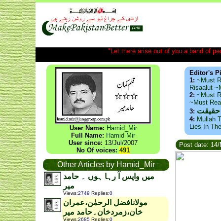
"Let there arise out of you a band of peop
Editor's P
1:
~Must R
Risaalut 
2:
~Must R
~Must Re
 حقیقت
3:
4:
Mullah T
Lies In Th
User Name:
Hamid_Mir
Full Name:
Hamid Mir
User since:
13/Jul/2007
Post date: 14
No Of voices:
491
Other Articles by Hamid_Mir
میں واپس آ رہا ہوں ۔ حامد
میر
Views
:
2749
Replies
:
0
مولانافضل الرحمٰن،عمران
خان،زمردخان۔حامد میر
Views
:
2685
Replies
:
0