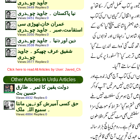
جاوید چوہدری
Views
:
3449
Replies
:
0
نیا پاکستان ۔ جاوید چوہدری
Views
:
3451
Replies
:
0
عمران خان،تھوڑی سی
استقامت،صبر ۔ جاوید چوہدری
Views
:
3350
Replies
:
0
دین اور دنیا ۔ جاوید چوہدری
Views
:
3538
Replies
:
0
شفیق عرف چھیکو ۔ جاوید
چوہدری
Views
:
3577
Replies
:
0
Click here to read All Articles by User: Javed_Ch
Other Articles in Urdu Articles
دولت یقین کا ثمر ۔ طارق
حسین بٹ
Views
:
4932
Replies
:
0
حق کسی آمیرش کو نہیں مانتا
۔ سمیع اللہ ملک
Views
:
4884
Replies
:
0