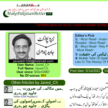
"Let there arise out of you a band of people inviting t
Editor's Pick
1:
~Must Read~ Imam-
Risaalut ~Must Read~
2:
~Must Read~ Holy P
~Must Read~
س ٹیکس کی حقیقت
3:
4:
Mullah Tahir Ul Qadr
Lies In The History Of
User Name:
Javed_Ch
Full Name:
Javed Ch
Post date: 5/Jul/2012
Vi
User since:
5/Oct/2007
No Of voices:
865
Other Articles by Javed_Ch
ہمیں مکالمے کی ضرورت ہے ۔
جاوید چوہدری
Views
:
3349
Replies
:
0
بے اصولی کےسرپراصولوں کی
پگڑی ۔ جاوید چوہدری