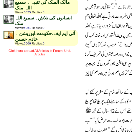
مالک الملک کی تنبیہ ۔ سمیع
اللہ ملک
Views
:
5075
Replies
:
0
انسانوں کی تلاش۔ سمیع اللہ
ملک
Views
:
5051
Replies
:
0
آئی ایم ایف،حکومت،اپوزیشن ۔
خادم حسین
Views
:
5006
Replies
:
0
Click here to read All Articles in Forum: Urdu
Articles