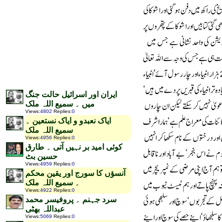
ایران اور اسرائیل حالت جنگ
میں ۔ سمیع اللہ ملک
Views
:
4802
Replies
:
0
ایاک نعبدو و ایاک نستعین ۔
سمیع اللہ ملک
Views
:
4956
Replies
:
0
کوئی امید بر نہیں آتی ۔ طارق
حسین بٹ
Views
:
4959
Replies
:
0
آنسؤں کا سورج اور یقین محکم
۔ سمیع اللہ ملک
Views
:
4922
Replies
:
0
سرد جہنم ۔ پروفیسر محمد
عبداللہ بھٹی
Views
:
5069
Replies
:
0