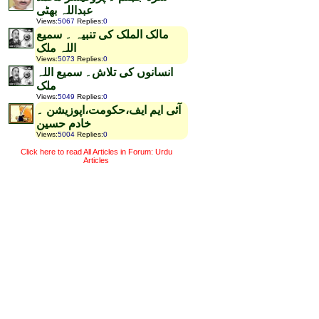
عبداللہ بھٹی
Views
:
5067
Replies
:
0
مالک الملک کی تنبیہ ۔ سمیع
اللہ ملک
Views
:
5073
Replies
:
0
انسانوں کی تلاش۔ سمیع اللہ
ملک
Views
:
5049
Replies
:
0
آئی ایم ایف،حکومت،اپوزیشن ۔
خادم حسین
Views
:
5004
Replies
:
0
Click here to read All Articles in Forum: Urdu
Articles