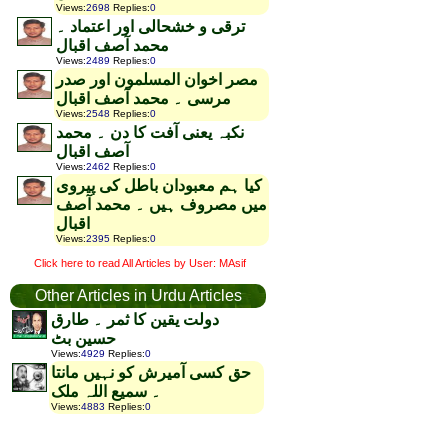
Views
:
2698
Replies
:
0
ترقی و خشحالی اور اعتماد ۔
محمد آصف اقبال
Views
:
2489
Replies
:
0
مصر اخوان المسلمون اور صدر
مرسی ۔ محمد آصف اقبال
Views
:
2548
Replies
:
0
نکبہ یعنی آفت کا دن ۔ محمد
آصف اقبال
Views
:
2462
Replies
:
0
کیا ہم معبودان باطل کی پیروی
میں مصروف ہیں ۔ محمد آصف
اقبال
Views
:
2395
Replies
:
0
Click here to read All Articles by User: MAsif
Other Articles in Urdu Articles
دولت یقین کا ثمر ۔ طارق
حسین بٹ
Views
:
4929
Replies
:
0
حق کسی آمیرش کو نہیں مانتا
۔ سمیع اللہ ملک
Views
:
4883
Replies
:
0