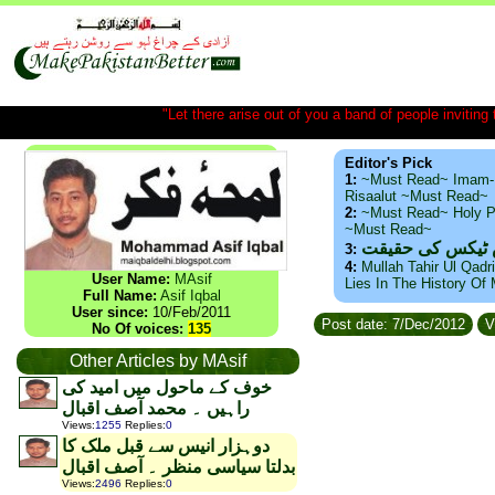
"Let there arise out of you a band of people inviting t
Editor's Pick
1:
~Must Read~ Imam-
Risaalut ~Must Read~
2:
~Must Read~ Holy P
~Must Read~
س ٹیکس کی حقیقت
3:
4:
Mullah Tahir Ul Qadr
User Name:
MAsif
Lies In The History Of
Full Name:
Asif Iqbal
User since:
10/Feb/2011
Post date: 7/Dec/2012
V
No Of voices:
135
Other Articles by MAsif
خوف کے ماحول میں امید کی
راہیں ۔ محمد آصف اقبال
Views
:
1255
Replies
:
0
دوہزار انیس سے قبل ملک کا
بدلتا سیاسی منظر ۔ آصف اقبال
Views
:
2496
Replies
:
0