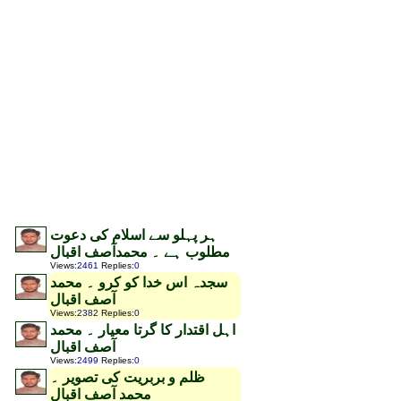
ہر پہلو سے اسلام کی دعوت
مطلوب ہے ۔ محمدآصف اقبال
Views
:
2461
Replies
:
0
سجدہ اس خدا کو کرو ۔ محمد
آصف اقبال
Views
:
2382
Replies
:
0
اہل اقتدار کا گرتا معیار ۔ محمد
آصف اقبال
Views
:
2499
Replies
:
0
ظلم و بربریت کی تصویر ۔
محمد آصف اقبال