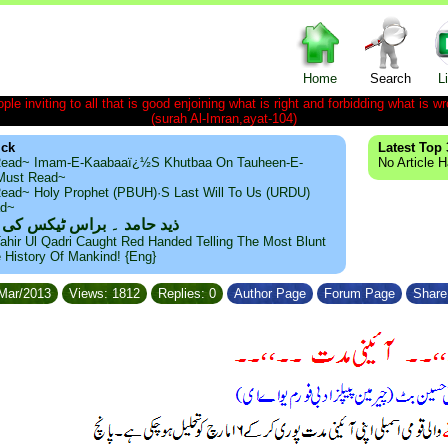
Home
Search
L
le inviting to all that is good enjoining what is right and forbidding what is wr
(surah Al-Imran,ayat-104)
ick
Latest Top 
ead~ Imam-E-Kaabaaï¿½s Khutbaa On Tauheen-E-
No Article 
~Must Read~
ead~ Holy Prophet (PBUH)·s Last Will To Us (URDU)
ad~
ذید حامد ۔ براس ٹیکس کی
ahir Ul Qadri Caught Red Handed Telling The Most Blunt
e History Of Mankind! {Eng}
/Mar/2013
Views: 1812
Replies: 0
Author Page
Forum Page
Share 