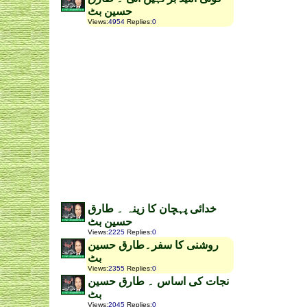
حسین بٹ
Views
:
4954
Replies
:
0
خدائی پہچان کا زینہ ۔ طارق
حسین بٹ
Views
:
2225
Replies
:
0
روشنی کا سفر۔طارق حسین
بٹ
Views
:
2355
Replies
:
0
نجات کی اساس ۔ طارق حسین
بٹ
Views
:
2045
Replies
:
0