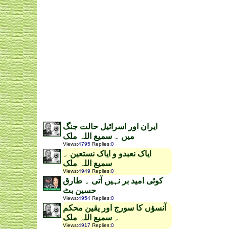
ایران اور اسرائیل حالت جنگ
میں ۔ سمیع اللہ ملک
Views
:
4795
Replies
:
0
ایاک نعبدو و ایاک نستعین ۔
سمیع اللہ ملک
Views
:
4949
Replies
:
0
کوئی امید بر نہیں آتی ۔ طارق
حسین بٹ
Views
:
4954
Replies
:
0
آنسؤں کا سورج اور یقین محکم
۔ سمیع اللہ ملک
Views
:
4917
Replies
:
0