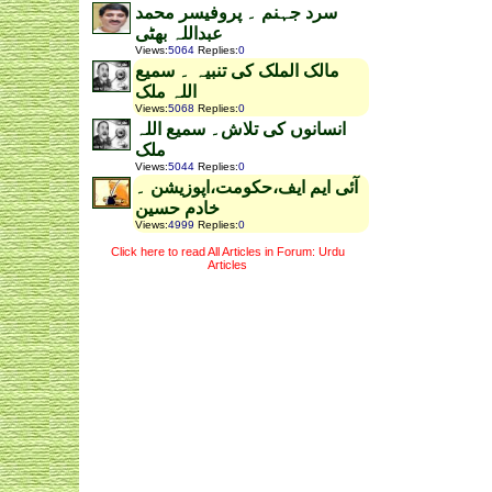
سرد جہنم ۔ پروفیسر محمد
عبداللہ بھٹی
Views
:
5064
Replies
:
0
مالک الملک کی تنبیہ ۔ سمیع
اللہ ملک
Views
:
5068
Replies
:
0
انسانوں کی تلاش۔ سمیع اللہ
ملک
Views
:
5044
Replies
:
0
آئی ایم ایف،حکومت،اپوزیشن ۔
خادم حسین
Views
:
4999
Replies
:
0
Click here to read All Articles in Forum: Urdu
Articles