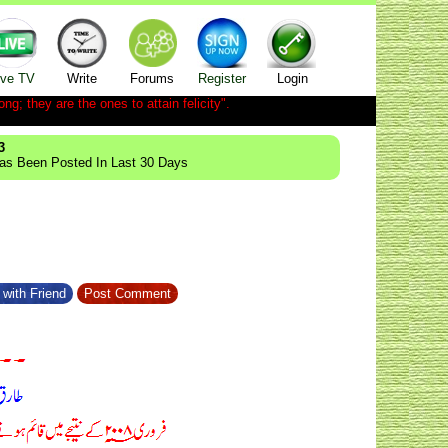
ive TV
Write
Forums
Register
Login
ong; they are the ones to attain felicity".
3
Has Been Posted In Last 30 Days
with Friend
Post Comment