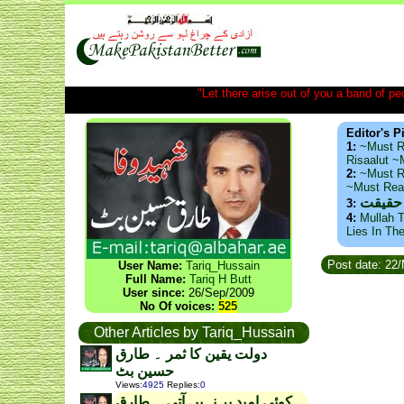
"Let there arise out of you a band of peop
Editor's P
1:
~Must R
Risaalut 
2:
~Must R
~Must Re
 حقیقت
3:
4:
Mullah T
Lies In Th
Post date: 22
User Name:
Tariq_Hussain
Full Name:
Tariq H Butt
User since:
26/Sep/2009
No Of voices:
525
Other Articles by Tariq_Hussain
دولت یقین کا ثمر ۔ طارق
حسین بٹ
Views
:
4925
Replies
:
0
کوئی امید بر نہیں آتی ۔ طارق