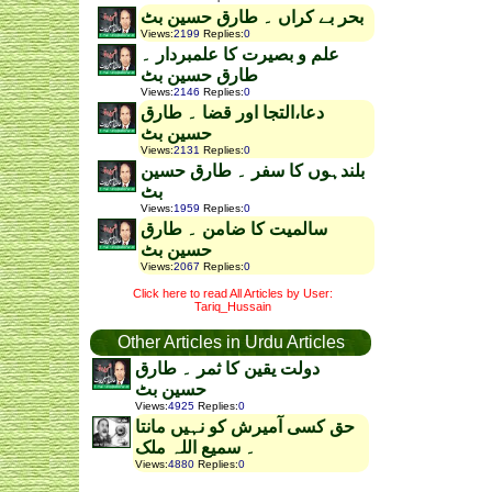
بحر بے کراں ۔ طارق حسین بٹ
Views
:
2199
Replies
:
0
علم و بصیرت کا علمبردار ۔
طارق حسین بٹ
Views
:
2146
Replies
:
0
دعا،التجا اور قضا ۔ طارق
حسین بٹ
Views
:
2131
Replies
:
0
بلندہوں کا سفر ۔ طارق حسین
بٹ
Views
:
1959
Replies
:
0
سالمیت کا ضامن ۔ طارق
حسین بٹ
Views
:
2067
Replies
:
0
Click here to read All Articles by User:
Tariq_Hussain
Other Articles in Urdu Articles
دولت یقین کا ثمر ۔ طارق
حسین بٹ
Views
:
4925
Replies
:
0
حق کسی آمیرش کو نہیں مانتا
۔ سمیع اللہ ملک
Views
:
4880
Replies
:
0