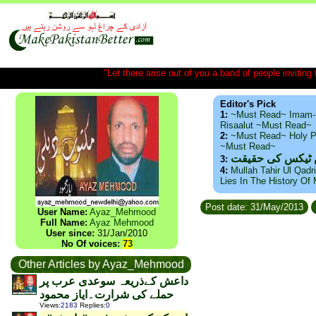
"Let there arise out of you a band of people inviting t
Editor's Pick
1:
~Must Read~ Imam-
Risaalut ~Must Read~
2:
~Must Read~ Holy P
~Must Read~
س ٹیکس کی حقیقت
3:
4:
Mullah Tahir Ul Qadr
Lies In The History Of
Post date: 31/May/2013
User Name:
Ayaz_Mehmood
Full Name:
Ayaz Mehmood
User since:
31/Jan/2010
No Of voices:
73
Other Articles by Ayaz_Mehmood
داعش کےذریعہ سوعدی عرب پر
حملے کی شرارت۔ایاز محمود
Views
:
2183
Replies
:
0