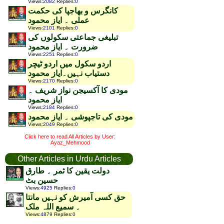
Views
:
2082
Replies
:
0
کانگرس و بھاجپا کی حکمت
عملی ۔ ایاز محمود
Views
:
2101
Replies
:
0
تبلیغی جماعتی سکولوں کی
ضرورت ۔ ایاز محمود
Views
:
2251
Replies
:
0
اردو سکول میں اردو ٹیچر
دستیاب نہیں۔ایاز محمود
Views
:
2170
Replies
:
0
مودی کا آکسیجن نواز شریف ۔
ایاز محمود
Views
:
2184
Replies
:
0
مودی کی تاجپوشی ۔ ایاز محمود
Views
:
2049
Replies
:
0
Click here to read All Articles by User:
Ayaz_Mehmood
Other Articles in Urdu Articles
دولت یقین کا ثمر ۔ طارق
حسین بٹ
Views
:
4925
Replies
:
0
حق کسی آمیرش کو نہیں مانتا
۔ سمیع اللہ ملک
Views
:
4879
Replies
:
0