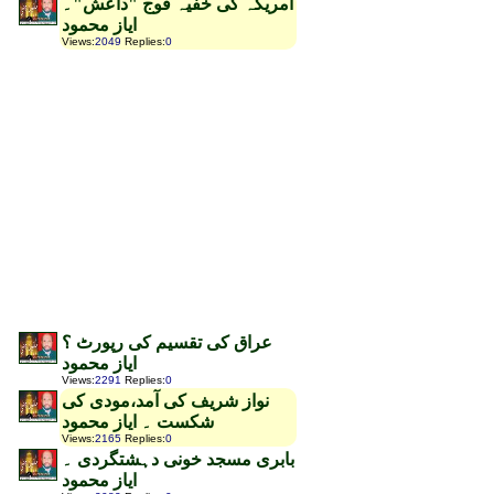
امریکہ کی خفیہ فوج "داعش"۔
ایاز محمود
Views
:
2049
Replies
:
0
عراق کی تقسیم کی رپورٹ ؟
ایاز محمود
Views
:
2291
Replies
:
0
نواز شریف کی آمد،مودی کی
شکست ۔ ایاز محمود
Views
:
2165
Replies
:
0
بابری مسجد خونی دہشتگردی ۔
ایاز محمود