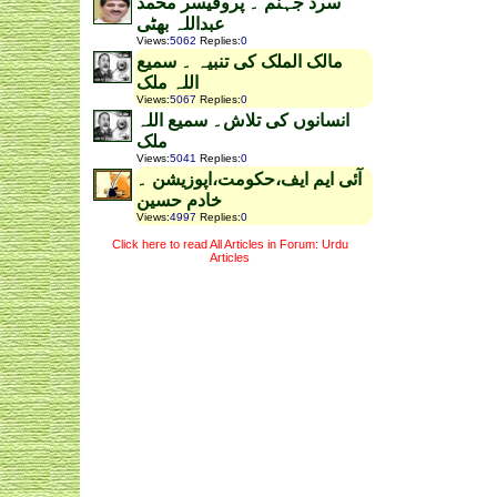
سرد جہنم ۔ پروفیسر محمد
عبداللہ بھٹی
Views
:
5062
Replies
:
0
مالک الملک کی تنبیہ ۔ سمیع
اللہ ملک
Views
:
5067
Replies
:
0
انسانوں کی تلاش۔ سمیع اللہ
ملک
Views
:
5041
Replies
:
0
آئی ایم ایف،حکومت،اپوزیشن ۔
خادم حسین
Views
:
4997
Replies
:
0
Click here to read All Articles in Forum: Urdu
Articles