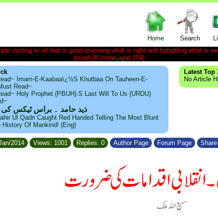
Home
Search
L
le inviting to all that is good enjoining what is right and forbidding what is wr
(surah Al-Imran,ayat-104)
ick
Latest Top 
ead~ Imam-E-Kaabaaï¿½s Khutbaa On Tauheen-E-
No Article 
~Must Read~
ead~ Holy Prophet (PBUH)·s Last Will To Us (URDU)
ad~
ذید حامد ۔ براس ٹیکس کی
ahir Ul Qadri Caught Red Handed Telling The Most Blunt
e History Of Mankind! {Eng}
/Jan/2014
Views: 1001
Replies: 0
Author Page
Forum Page
Share 