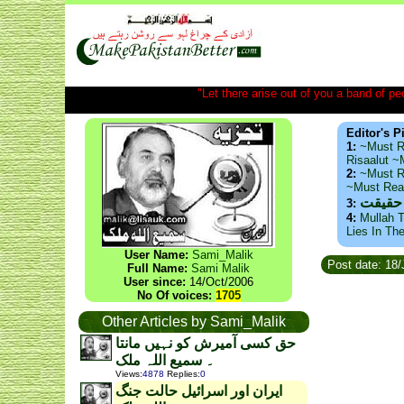
"Let there arise out of you a band of peop
Editor's P
1:
~Must R
Risaalut 
2:
~Must R
~Must Re
 حقیقت
3:
4:
Mullah T
Lies In Th
User Name:
Sami_Malik
Post date: 18
Full Name:
Sami Malik
User since:
14/Oct/2006
No Of voices:
1705
Other Articles by Sami_Malik
حق کسی آمیرش کو نہیں مانتا
۔ سمیع اللہ ملک
Views
:
4878
Replies
:
0
ایران اور اسرائیل حالت جنگ