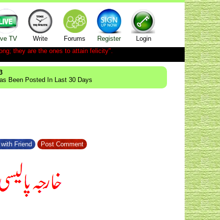
ive TV
Write
Forums
Register
Login
ong; they are the ones to attain felicity".
3
Has Been Posted In Last 30 Days
with Friend
Post Comment