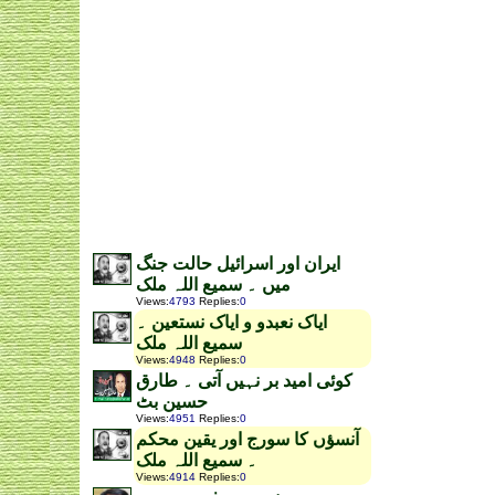
ایران اور اسرائیل حالت جنگ
میں ۔ سمیع اللہ ملک
Views
:
4793
Replies
:
0
ایاک نعبدو و ایاک نستعین ۔
سمیع اللہ ملک
Views
:
4948
Replies
:
0
کوئی امید بر نہیں آتی ۔ طارق
حسین بٹ
Views
:
4951
Replies
:
0
آنسؤں کا سورج اور یقین محکم
۔ سمیع اللہ ملک
Views
:
4914
Replies
:
0