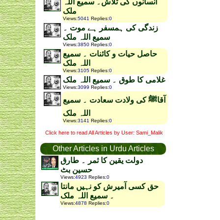
انسانوں کی تلاش۔ سمیع اللہ
ملک
Views
:
5041
Replies
:
0
زندگی کی ہمسفر ہے موت ۔
سمیع اللہ ملک
Views
:
3850
Replies
:
0
حاصل حیات و کائنات ۔ سمیع
اللہ ملک
Views
:
3105
Replies
:
0
غلامی کا طوق ۔ سمیع اللہ ملک
Views
:
3099
Replies
:
0
آقاﷺ کی ولادت سعادت ۔ سمیع
اللہ ملک
Views
:
3141
Replies
:
0
Click here to read All Articles by User: Sami_Malik
Other Articles in Urdu Articles
دولت یقین کا ثمر ۔ طارق
حسین بٹ
Views
:
4923
Replies
:
0
حق کسی آمیرش کو نہیں مانتا
۔ سمیع اللہ ملک
Views
:
4878
Replies
:
0