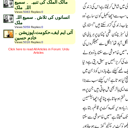
مالک الملک کی تنبیہ ۔ سمیع
اللہ ملک
Views
:
5083
Replies
:
0
انسانوں کی تلاش۔ سمیع اللہ
ملک
Views
:
5059
Replies
:
0
آئی ایم ایف،حکومت،اپوزیشن ۔
خادم حسین
Views
:
5016
Replies
:
0
Click here to read All Articles in Forum: Urdu
Articles