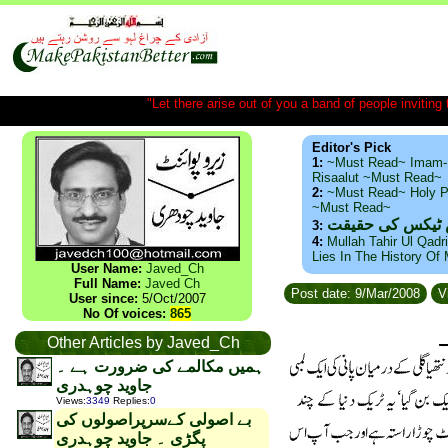
"Let there arise out of you a band of people inviting t
Editor's Pick
1:
~Must Read~ Imam-
Risaalut ~Must Read~
2:
~Must Read~ Holy P
~Must Read~
س ٹیکس کی حقیقت
3:
4:
Mullah Tahir Ul Qadr
Lies In The History Of
User Name:
Javed_Ch
Full Name:
Javed Ch
Post date: 9/Mar/2008
V
User since:
5/Oct/2007
No Of voices:
865
Other Articles by Javed_Ch
ہمیں مکالمے کی ضرورت ہے ۔
جاوید چوہدری
Views
:
3349
Replies
:
0
بے اصولی کےسرپراصولوں کی
پگڑی ۔ جاوید چوہدری