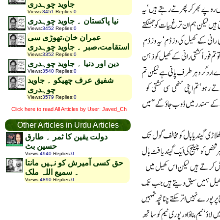
جاوید چوہدری
Views
:
3451
Replies
:
0
نیا پاکستان ۔ جاوید چوہدری
Views
:
3452
Replies
:
0
عمران خان،تھوڑی سی
استقامت،صبر ۔ جاوید چوہدری
Views
:
3352
Replies
:
0
دین اور دنیا ۔ جاوید چوہدری
Views
:
3540
Replies
:
0
شفیق عرف چھیکو ۔ جاوید
چوہدری
Views
:
3579
Replies
:
0
Click here to read All Articles by User: Javed_Ch
Other Articles in Urdu Articles
دولت یقین کا ثمر ۔ طارق
حسین بٹ
Views
:
4940
Replies
:
0
حق کسی آمیرش کو نہیں مانتا
۔ سمیع اللہ ملک
Views
:
4890
Replies
:
0