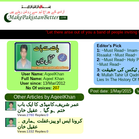
"Let there arise out of you a band of people inviting t
Editor's Pick
1:
~Must Read~ Imam-
Risaalut ~Must Read~
2:
~Must Read~ Holy P
~Must Read~
س ٹیکس کی حقیقت
3:
User Name:
AqeelKhan
4:
Mullah Tahir Ul Qadr
Full Name:
Aqeel Khan
Lies In The History Of
User since:
13/Mar/2012
No Of voices:
207
Post date: 1/May/2015
V
Other Articles by AqeelKhan
عمر شریف،کامیڈی کا ایک باب
ختم ہو گیا ۔ عقیل خان
Views
:
2760
Replies
:
0
کرونا ایس او پیز،غفلت ہماری ۔
عقیل خان
Views
:
1332
Replies
:
0