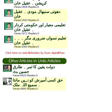
کرپشن ۔ عقیل خان
Views
:
1809
Replies
:
0
دھوتی سنبھال مودی ۔ عقیل
خان
Views
:
1920
Replies
:
0
تعلیمی معیار اور حکومتی کردار
۔ عقیل خان
Views
:
1871
Replies
:
0
تعلیم نسواں ضروری مگر ۔ ۔ ۔
۔ عقیل خان
Views
:
3383
Replies
:
0
Click here to read All Articles by User: AqeelKhan
Other Articles in Urdu Articles
دولت یقین کا ثمر ۔ طارق
حسین بٹ
Views
:
4925
Replies
:
0
حق کسی آمیرش کو نہیں مانتا
۔ سمیع اللہ ملک
Views
:
4880
Replies
:
0