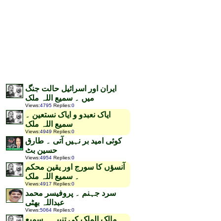
ایران اور اسرائیل حالت جنگ
میں ۔ سمیع اللہ ملک
Views
:
4795
Replies
:
0
ایاک نعبدو و ایاک نستعین ۔
سمیع اللہ ملک
Views
:
4949
Replies
:
0
کوئی امید بر نہیں آتی ۔ طارق
حسین بٹ
Views
:
4954
Replies
:
0
آنسؤں کا سورج اور یقین محکم
۔ سمیع اللہ ملک
Views
:
4917
Replies
:
0
سرد جہنم ۔ پروفیسر محمد
عبداللہ بھٹی
Views
:
5064
Replies
:
0
مالک الملک کی تنبیہ ۔ سمیع