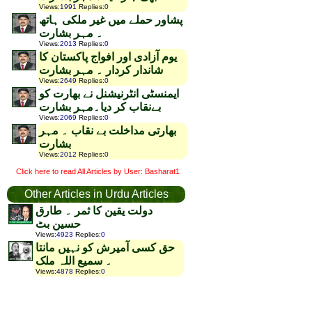
Views
:
1991
Replies
:
0
پشاور حملے میں غیر ملکی ہاتھ
۔ مہر بشارت
Views
:
2013
Replies
:
0
یوم آزادی اور افواج پاکستان کا
شاندار کردار ۔ مہر بشارت
Views
:
2649
Replies
:
0
ایمنسٹی انٹرنیشنل نے بھارت کو
بےنقاب کر دیا۔مہر بشارت
Views
:
2069
Replies
:
0
بھارتی مداخلت بے نقاب ۔ مہر
بشارت
Views
:
2012
Replies
:
0
Click here to read All Articles by User: Basharat1
Other Articles in Urdu Articles
دولت یقین کا ثمر ۔ طارق
حسین بٹ
Views
:
4923
Replies
:
0
حق کسی آمیرش کو نہیں مانتا
۔ سمیع اللہ ملک
Views
:
4878
Replies
:
0