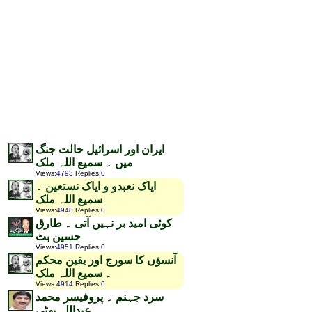
ایران اور اسرائیل حالت جنگ
میں ۔ سمیع اللہ ملک
Views
:
4793
Replies
:
0
ایاک نعبدو و ایاک نستعین ۔
سمیع اللہ ملک
Views
:
4948
Replies
:
0
کوئی امید بر نہیں آتی ۔ طارق
حسین بٹ
Views
:
4951
Replies
:
0
آنسؤں کا سورج اور یقین محکم
۔ سمیع اللہ ملک
Views
:
4914
Replies
:
0
سرد جہنم ۔ پروفیسر محمد
عبداللہ بھٹی