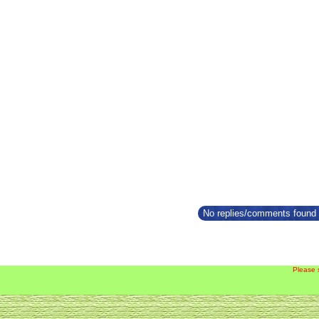
No replies/comments found f
Please 