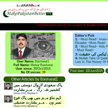
"Let there arise out of you a band of people inviting t
Editor's Pick
1:
~Must Read~ Imam-
Risaalut ~Must Read~
2:
~Must Read~ Holy P
~Must Read~
س ٹیکس کی حقیقت
3:
4:
Mullah Tahir Ul Qadr
User Name:
Basharat1
Lies In The History Of
Full Name:
Mehar Basharat
User since:
20/Oct/2014
Post date: 10/Jun/2015
V
No Of voices:
39
Other Articles by Basharat1
پاک سعودی لازوال دوستی میں
کشمیر شہ رگ ۔ مہر بشارت
Views
:
1331
Replies
:
0
ڈیم بناؤ مہم میں بھی پاک فوج
نمبر ون ۔ مہر بشارت صدیقی
Views
:
1614
Replies
:
0