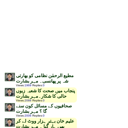
مطیع الرحمٰن نظامی کو بھارتی
شہ پر پھانسی۔ مہر بشارت
Views
:
1969
Replies
:
0
پنجاب میں صحت کا شعبہ زبوں
حالی کا شکار۔مہر بشارت
Views
:
2088
Replies
:
0
صحافیوں کے مسائل کون سنے
گا ؟ مہر بشارت
Views
:
2006
Replies
:
0
علیم خان بہتر ہزار ووٹ لے کر
بھی ہار گیا ۔ مہر بشارت