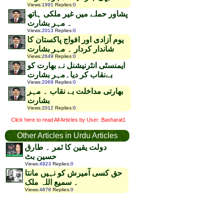
Views
:
1991
Replies
:
0
پشاور حملے میں غیر ملکی ہاتھ
۔ مہر بشارت
Views
:
2013
Replies
:
0
یوم آزادی اور افواج پاکستان کا
شاندار کردار ۔ مہر بشارت
Views
:
2649
Replies
:
0
ایمنسٹی انٹرنیشنل نے بھارت کو
بےنقاب کر دیا۔مہر بشارت
Views
:
2069
Replies
:
0
بھارتی مداخلت بے نقاب ۔ مہر
بشارت
Views
:
2012
Replies
:
0
Click here to read All Articles by User: Basharat1
Other Articles in Urdu Articles
دولت یقین کا ثمر ۔ طارق
حسین بٹ
Views
:
4923
Replies
:
0
حق کسی آمیرش کو نہیں مانتا
۔ سمیع اللہ ملک
Views
:
4878
Replies
:
0