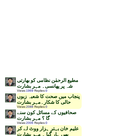
مطیع الرحمٰن نظامی کو بھارتی
شہ پر پھانسی۔ مہر بشارت
Views
:
1969
Replies
:
0
پنجاب میں صحت کا شعبہ زبوں
حالی کا شکار۔مہر بشارت
Views
:
2088
Replies
:
0
صحافیوں کے مسائل کون سنے
گا ؟ مہر بشارت
Views
:
2006
Replies
:
0
علیم خان بہتر ہزار ووٹ لے کر
بھی ہار گیا ۔ مہر بشارت