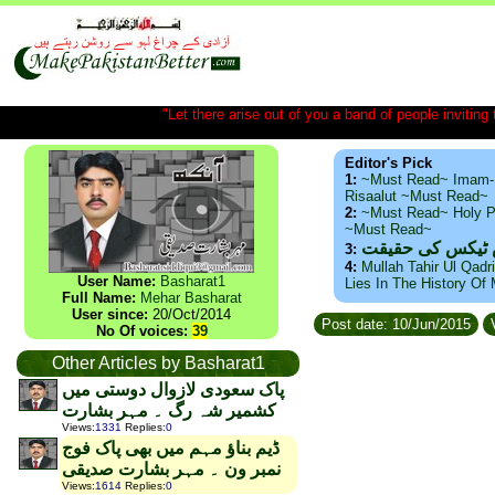
"Let there arise out of you a band of people inviting t
Editor's Pick
1:
~Must Read~ Imam-
Risaalut ~Must Read~
2:
~Must Read~ Holy P
~Must Read~
س ٹیکس کی حقیقت
3:
4:
Mullah Tahir Ul Qadr
User Name:
Basharat1
Lies In The History Of
Full Name:
Mehar Basharat
User since:
20/Oct/2014
Post date: 10/Jun/2015
V
No Of voices:
39
Other Articles by Basharat1
پاک سعودی لازوال دوستی میں
کشمیر شہ رگ ۔ مہر بشارت
Views
:
1331
Replies
:
0
ڈیم بناؤ مہم میں بھی پاک فوج
نمبر ون ۔ مہر بشارت صدیقی
Views
:
1614
Replies
:
0