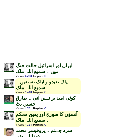
ایران اور اسرائیل حالت جنگ
میں ۔ سمیع اللہ ملک
Views
:
4793
Replies
:
0
ایاک نعبدو و ایاک نستعین ۔
سمیع اللہ ملک
Views
:
4948
Replies
:
0
کوئی امید بر نہیں آتی ۔ طارق
حسین بٹ
Views
:
4951
Replies
:
0
آنسؤں کا سورج اور یقین محکم
۔ سمیع اللہ ملک
Views
:
4914
Replies
:
0
سرد جہنم ۔ پروفیسر محمد
عبداللہ بھٹی