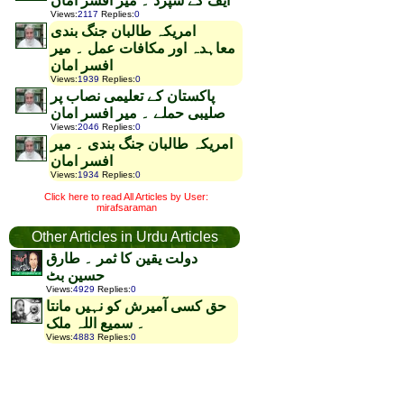
ایف کے سپرد ۔ میر افسر امان
Views
:
2117
Replies
:
0
امریکہ طالبان جنگ بندی
معاہدہ اور مکافات عمل ۔ میر
افسر امان
Views
:
1939
Replies
:
0
پاکستان کے تعلیمی نصاب پر
صلیبی حملے ۔ میر افسر امان
Views
:
2046
Replies
:
0
امریکہ طالبان جنگ بندی ۔ میر
افسر امان
Views
:
1934
Replies
:
0
Click here to read All Articles by User:
mirafsaraman
Other Articles in Urdu Articles
دولت یقین کا ثمر ۔ طارق
حسین بٹ
Views
:
4929
Replies
:
0
حق کسی آمیرش کو نہیں مانتا
۔ سمیع اللہ ملک
Views
:
4883
Replies
:
0