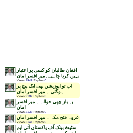
افغان طالبان کو کسی پر اعتبار
نہیں کرنا چاہیے۔میر افسر امان
Views
:
1949
Replies
:
0
اب تو اپوزیشن بھی ایک پیج پر
ہوگئی ۔ میر افسر امان
Views
:
2192
Replies
:
0
یہ باز چھی حوالہ ۔ میر افسر
امان
Views
:
2139
Replies
:
0
غزوہ فتح مکہ ۔ میر افسر امان
Views
:
2141
Replies
:
0
سٹیٹ بینک آف پاکستان آئی ایم