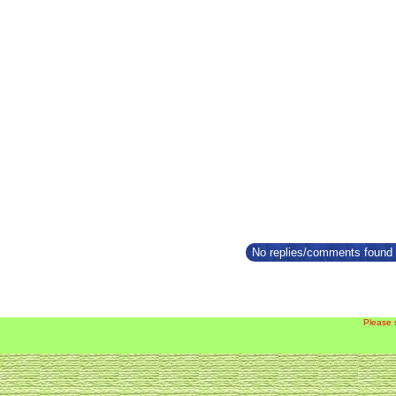
No replies/comments found f
Please 