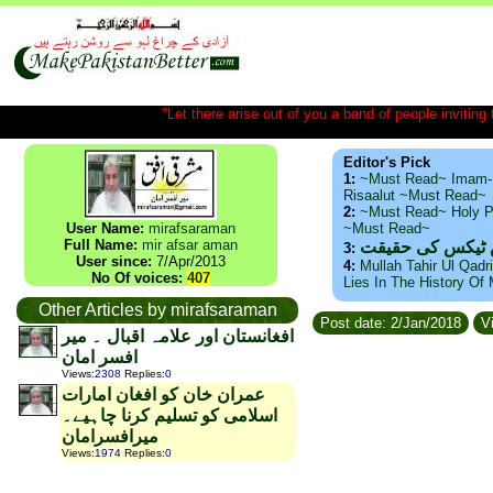
"Let there arise out of you a band of people inviting t
Editor's Pick
1:
~Must Read~ Imam-
Risaalut ~Must Read~
2:
~Must Read~ Holy P
User Name:
mirafsaraman
~Must Read~
Full Name:
mir afsar aman
س ٹیکس کی حقیقت
3:
User since:
7/Apr/2013
4:
Mullah Tahir Ul Qadr
No Of voices:
407
Lies In The History Of
Other Articles by mirafsaraman
Post date: 2/Jan/2018
Vi
افغانستان اور علامہ اقبال ۔ میر
افسر امان
Views
:
2308
Replies
:
0
عمران خان کو افغان امارات
اسلامی کو تسلیم کرنا چاہیے۔
میرافسرامان
Views
:
1974
Replies
:
0