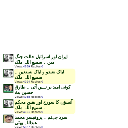
ایران اور اسرائیل حالت جنگ
میں ۔ سمیع اللہ ملک
Views
:
4799
Replies
:
0
ایاک نعبدو و ایاک نستعین ۔
سمیع اللہ ملک
Views
:
4954
Replies
:
0
کوئی امید بر نہیں آتی ۔ طارق
حسین بٹ
Views
:
4958
Replies
:
0
آنسؤں کا سورج اور یقین محکم
۔ سمیع اللہ ملک
Views
:
4921
Replies
:
0
سرد جہنم ۔ پروفیسر محمد
عبداللہ بھٹی
Views
:
5067
Replies
:
0