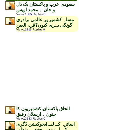
سعودی عرب و پاکستان یک دل
و جان ۔ محمد اویس
Views
:
1885
Replies
:
0
مسلہ کشمیر پر عالمی برادری
گونگی بہری کیوں؟قرۃ العین
Views
:
1811
Replies
:
0
الحاق پاکستان،کشمیریوں کا
جنون ۔ ارسلان رفیق
Views
:
2133
Replies
:
0
اساتزہ کے لیے ایجوکیشن ڈگری
کی اہمیت ۔ حفصہ منظور