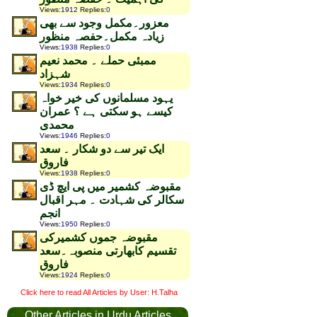
Views
:
1912
Replies
:
0
معزور۔مکمل وجود سے بھی
زیادہ مکمل۔حفصہ منظور
Views
:
1938
Replies
:
0
ممبئی حملے ۔ محمد نعیم
شہزاد
Views
:
1934
Replies
:
0
یہود مسلمانوں کی خیر خواہ
کیسے ہو سکتی ہے ؟ عمران
محمدی
Views
:
1946
Replies
:
0
ایک تیر سے دو شکار ۔ سعد
فاروق
Views
:
1938
Replies
:
0
مقبوضہ کشمیر میں پی ایچ ڈی
سکالر کی شہادت ۔ مہر اقبال
انجم
Views
:
1950
Replies
:
0
مقبوضہ جموں کشمیرکی
تقسیم کابھارتی منصوبہ۔سعد
فاروق
Views
:
1924
Replies
:
0
Click here to read All Articles by User: H.Talha
Other Articles in Urdu Articles