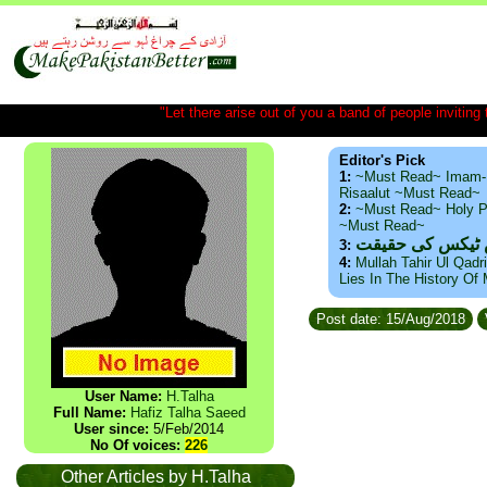
"Let there arise out of you a band of people inviting t
Editor's Pick
1:
~Must Read~ Imam-
Risaalut ~Must Read~
2:
~Must Read~ Holy P
~Must Read~
س ٹیکس کی حقیقت
3:
4:
Mullah Tahir Ul Qadr
Lies In The History Of
Post date: 15/Aug/2018
User Name:
H.Talha
Full Name:
Hafiz Talha Saeed
User since:
5/Feb/2014
No Of voices:
226
Other Articles by H.Talha