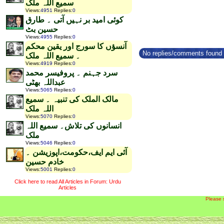
سمیع اللہ ملک
Views
:
4951
Replies
:
0
کوئی امید بر نہیں آتی ۔ طارق
حسین بٹ
Views
:
4955
Replies
:
0
آنسؤں کا سورج اور یقین محکم
No replies/comments found f
۔ سمیع اللہ ملک
Views
:
4919
Replies
:
0
سرد جہنم ۔ پروفیسر محمد
عبداللہ بھٹی
Views
:
5065
Replies
:
0
مالک الملک کی تنبیہ ۔ سمیع
اللہ ملک
Views
:
5070
Replies
:
0
انسانوں کی تلاش۔ سمیع اللہ
ملک
Views
:
5046
Replies
:
0
آئی ایم ایف،حکومت،اپوزیشن ۔
خادم حسین
Views
:
5001
Replies
:
0
Click here to read All Articles in Forum: Urdu
Articles
Please 