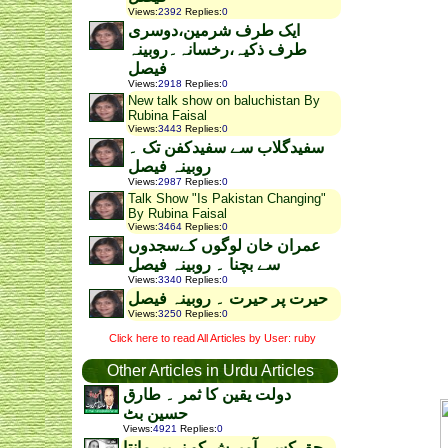
Views
:
2392
Replies
:
0
ایک طرف شرمین،دوسری
طرف ذکیہ،رخسانہ۔روبینہ
فیصل
Views
:
2918
Replies
:
0
New talk show on baluchistan By
Rubina Faisal
Views
:
3443
Replies
:
0
سفیدگلاب سے سفیدکفن تک ۔
روبینہ فیصل
Views
:
2987
Replies
:
0
Talk Show "Is Pakistan Changing"
By Rubina Faisal
Views
:
3464
Replies
:
0
عمران خان لوگوں کےسجدوں
سے بچنا ۔ روبینہ فیصل
Views
:
3340
Replies
:
0
حیرت پر حیرت ۔ روبینہ فیصل
Views
:
3250
Replies
:
0
Click here to read All Articles by User: ruby
Other Articles in Urdu Articles
دولت یقین کا ثمر ۔ طارق
حسین بٹ
Views
:
4921
Replies
:
0
حق کسی آمیرش کو نہیں مانتا