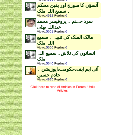
آنسؤں کا سورج اور یقین محکم
۔ سمیع اللہ ملک
Views
:
4912
Replies
:
0
سرد جہنم ۔ پروفیسر محمد
عبداللہ بھٹی
Views
:
5061
Replies
:
0
مالک الملک کی تنبیہ ۔ سمیع
اللہ ملک
Views
:
5066
Replies
:
0
انسانوں کی تلاش۔ سمیع اللہ
ملک
Views
:
5040
Replies
:
0
آئی ایم ایف،حکومت،اپوزیشن ۔
خادم حسین
Views
:
4995
Replies
:
0
Click here to read All Articles in Forum: Urdu
Articles