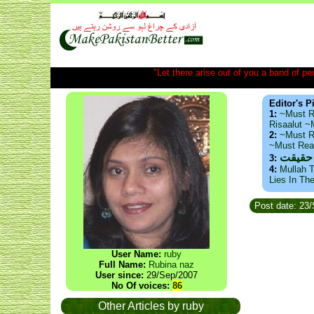
"Let there arise out of you a band of peop
Editor's P
1:
~Must R
Risaalut 
2:
~Must R
~Must Re
 حقیقت
3:
4:
Mullah T
Lies In Th
Post date: 23
User Name:
ruby
Full Name:
Rubina naz
User since:
29/Sep/2007
No Of voices:
86
Other Articles by ruby