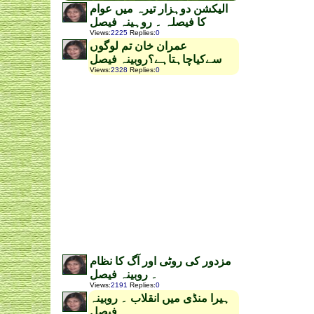
الیکشن دوہزار تیرہ میں عوام
کا فیصلہ ۔ روہینہ فیصل
Views
:
2225
Replies
:
0
عمران خان تم لوگوں
سےکیاچاہتاہے؟روبینہ فیصل
Views
:
2328
Replies
:
0
مزدور کی روٹی اور آگ کا نظام
۔ روبینہ فیصل
Views
:
2191
Replies
:
0
ہیرا منڈی میں انقلاب ۔ روبینہ
فیصل