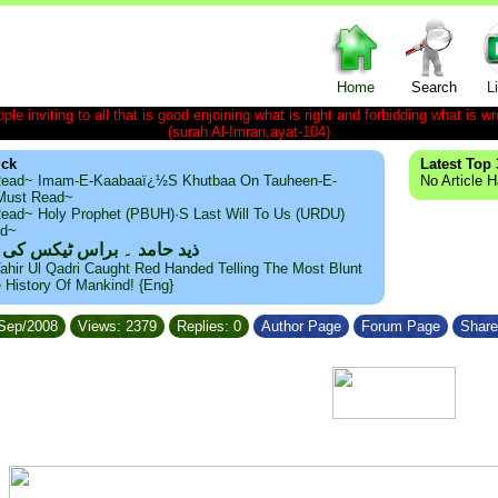
Home
Search
L
le inviting to all that is good enjoining what is right and forbidding what is wr
(surah Al-Imran,ayat-104)
ick
Latest Top 
ead~ Imam-E-Kaabaaï¿½s Khutbaa On Tauheen-E-
No Article 
~Must Read~
ead~ Holy Prophet (PBUH)·s Last Will To Us (URDU)
ad~
ذید حامد ۔ براس ٹیکس کی
ahir Ul Qadri Caught Red Handed Telling The Most Blunt
e History Of Mankind! {Eng}
/Sep/2008
Views: 2379
Replies: 0
Author Page
Forum Page
Share