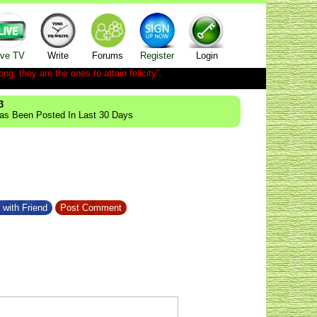
ive TV
Write
Forums
Register
Login
ong; they are the ones to attain felicity".
3
Has Been Posted In Last 30 Days
 with Friend
Post Comment