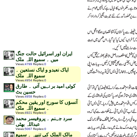
ایران اور اسرائیل حالت جنگ
میں ۔ سمیع اللہ ملک
Views
:
4799
Replies
:
0
ایاک نعبدو و ایاک نستعین ۔
سمیع اللہ ملک
Views
:
4954
Replies
:
0
کوئی امید بر نہیں آتی ۔ طارق
حسین بٹ
Views
:
4958
Replies
:
0
آنسؤں کا سورج اور یقین محکم
۔ سمیع اللہ ملک
Views
:
4921
Replies
:
0
سرد جہنم ۔ پروفیسر محمد
عبداللہ بھٹی
Views
:
5067
Replies
:
0
مالک الملک کی تنبیہ ۔ سمیع