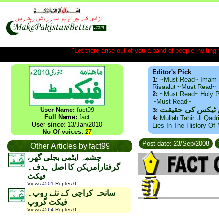
"Let there arise out of you a band of people inviting t
Editor's Pick
1:
~Must Read~ Imam-
Risaalut ~Must Read~
2:
~Must Read~ Holy P
~Must Read~
س ٹیکس کی حقیقت
User Name:
fact99
3:
Full Name:
fact
4:
Mullah Tahir Ul Qadr
User since:
13/Jan/2010
Lies In The History Of
No Of voices:
27
Post date: 23/Sep/2008
Other Articles by fact99
چشمہ ایٹمی بجلی گھر،
گرفتارامریکن کا اصل ہدف۔
فیکٹ
Views
:
4501
Replies
:
0
سانحہ کراچی کے نئے روپ۔
فیکٹ گروپ
Views
:
4564
Replies
:
0