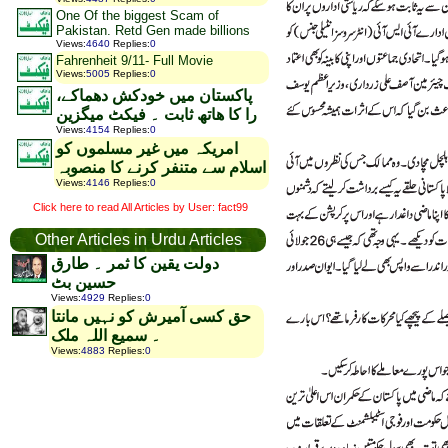
One Of the biggest Scam of
Pakistan. Retd Gen made billions
Views
:
4640
Replies
:
0
Fahrenheit 9/11- Full Movie
Views
:
5005
Replies
:
0
پاکستان میں خودکش دھماکے،
را کا ھاتھ ثابت ۔ فیکٹ میگزین
Views
:
4154
Replies
:
0
امریکہ میں غیر مسلموں کو
اسلام سے متنفر کرنے کا منصوبہ
Views
:
4146
Replies
:
0
Click here to read All Articles by User: fact99
Other Articles in Urdu Articles
دولت یقین کا ثمر ۔ طارق
حسین بٹ
Views
:
4929
Replies
:
0
حق کسی آمیرش کو نہیں مانتا
۔ سمیع اللہ ملک
Views
:
4883
Replies
:
0