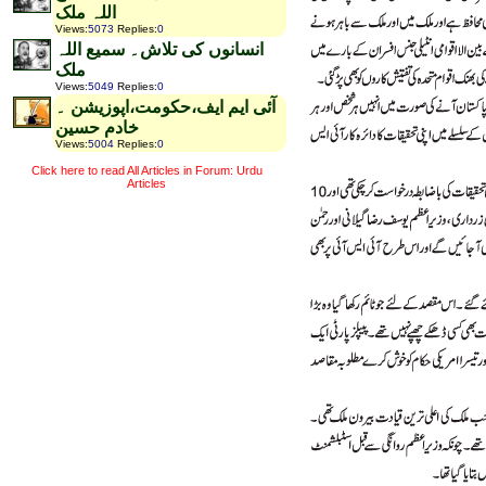
اللہ ملک
Views
:
5073
Replies
:
0
انسانوں کی تلاش۔ سمیع اللہ
ملک
Views
:
5049
Replies
:
0
آئی ایم ایف،حکومت،اپوزیشن ۔
خادم حسین
Views
:
5004
Replies
:
0
Click here to read All Articles in Forum: Urdu
Articles