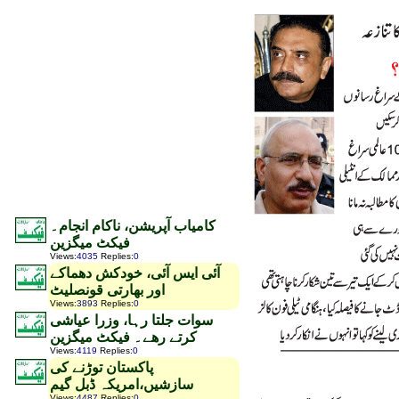
کامیاب آپریشن، ناکام انجام۔
فیکٹ میگزین
Views
:
4035
Replies
:
0
آئی ایس آئی، خودکش دھماکے
اور بھارتی قونصلیٹ
Views
:
3893
Replies
:
0
سوات جلتا رہا، وزرا عیاشی
کرتے رھے۔ فیکٹ میگزین
Views
:
4119
Replies
:
0
پاکستان توڑنے کی
سازشیں،امریکہ ڈبل گیم
Views
:
4487
Replies
:
0