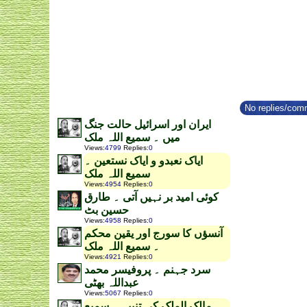
No replies/comm
ایران اور اسرائیل حالت جنگ
میں ۔ سمیع اللہ ملک
Views
:
4799
Replies
:
0
ایاک نعبدو و ایاک نستعین ۔
سمیع اللہ ملک
Views
:
4954
Replies
:
0
کوئی امید بر نہیں آتی ۔ طارق
حسین بٹ
Views
:
4958
Replies
:
0
آنسؤں کا سورج اور یقین محکم
۔ سمیع اللہ ملک
Views
:
4921
Replies
:
0
سرد جہنم ۔ پروفیسر محمد
عبداللہ بھٹی
Views
:
5067
Replies
:
0
مالک الملک کی تنبیہ ۔ سمیع