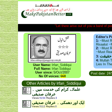
"Let there arise out of you a band of peop
Editor's P
1:
~Must R
Risaalut 
2:
~Must R
~Must Re
 حقیقت
3:
4:
Mullah T
Lies In Th
User Name:
Irfan_Siddiqui
Full Name:
Irfan Siddiqui
User since:
5/Oct/2007
Post date: 24
No Of voices:
668
Other Articles by Irfan_Siddiqui
علمائے کرام کی خدمت میں ۔
عرفان صدیقی
Views
:
5234
Replies
:
3
ایک اور دھمکی ۔ عرفان صدیقی
Views
:
5112
Replies
:
0