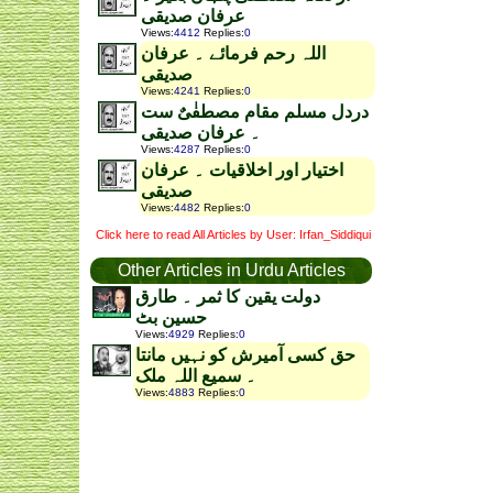
عرفان صدیقی
Views
:
4412
Replies
:
0
اللہ رحم فرمائے ۔ عرفان
صدیقی
Views
:
4241
Replies
:
0
دردل مسلم مقام مصطفٰیٌ ست
۔ عرفان صدیقی
Views
:
4287
Replies
:
0
اختیار اور اخلاقیات ۔ عرفان
صدیقی
Views
:
4482
Replies
:
0
Click here to read All Articles by User: Irfan_Siddiqui
Other Articles in Urdu Articles
دولت یقین کا ثمر ۔ طارق
حسین بٹ
Views
:
4929
Replies
:
0
حق کسی آمیرش کو نہیں مانتا
۔ سمیع اللہ ملک
Views
:
4883
Replies
:
0