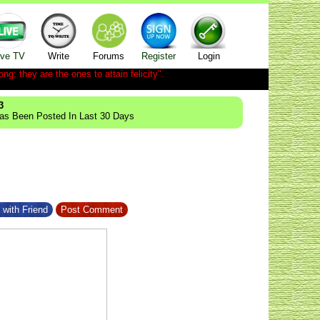
ive TV
Write
Forums
Register
Login
ong; they are the ones to attain felicity".
3
Has Been Posted In Last 30 Days
 with Friend
Post Comment