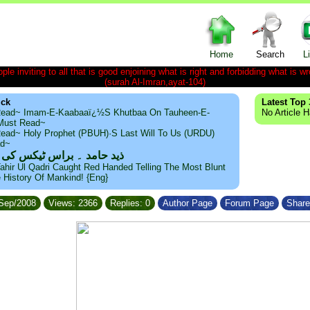
Home
Search
L
le inviting to all that is good enjoining what is right and forbidding what is wr
(surah Al-Imran,ayat-104)
ick
Latest Top 
ead~ Imam-E-Kaabaaï¿½s Khutbaa On Tauheen-E-
No Article 
~Must Read~
ead~ Holy Prophet (PBUH)·s Last Will To Us (URDU)
ad~
ذید حامد ۔ براس ٹیکس کی
ahir Ul Qadri Caught Red Handed Telling The Most Blunt
e History Of Mankind! {Eng}
/Sep/2008
Views: 2366
Replies: 0
Author Page
Forum Page
Share