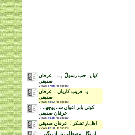
کیا یہ حب رسولٌ ہے ۔ عرفان
صدیقی
Views
:
4708
Replies
:
0
یہ فریب کاریاں ۔ عرفان
صدیقی
Views
:
4543
Replies
:
0
کوئی بابر اعوان سے پوچھے ۔
عرفان صدیقی
Views
:
4538
Replies
:
0
اظہار تشکر ۔ عرفان صدیقی
Views
:
4510
Replies
:
0
از نگاہ مصطفٰی پنہاں بگیر ۔